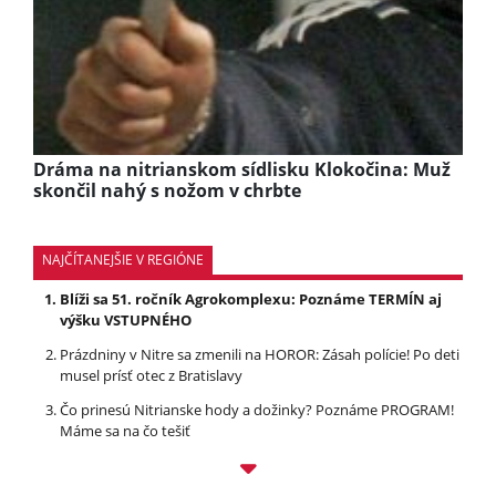
Dráma na nitrianskom sídlisku Klokočina: Muž
skončil nahý s nožom v chrbte
NAJČÍTANEJŠIE V REGIÓNE
Blíži sa 51. ročník Agrokomplexu: Poznáme TERMÍN aj
výšku VSTUPNÉHO
Prázdniny v Nitre sa zmenili na HOROR: Zásah polície! Po deti
musel prísť otec z Bratislavy
Čo prinesú Nitrianske hody a dožinky? Poznáme PROGRAM!
Máme sa na čo tešiť