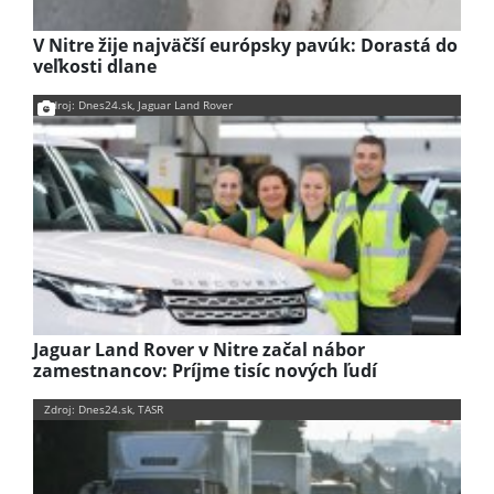
V Nitre žije najväčší európsky pavúk: Dorastá do
veľkosti dlane
Zdroj: Dnes24.sk, Jaguar Land Rover
Jaguar Land Rover v Nitre začal nábor
zamestnancov: Príjme tisíc nových ľudí
Zdroj: Dnes24.sk, TASR