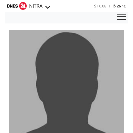
NITRA
ŠT 6.08
26 °C