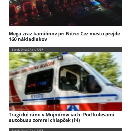
Mega zraz kamiónov pri Nitre: Cez mesto prejde
160 nákladiakov
Zdroj: Dnes24.sk, TASR
Tragické ráno v Mojmírovciach: Pod kolesami
autobusu zomrel chlapček (†4)
Zdroj: Dnes24.sk, TASR