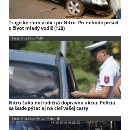
Tragické ráno v obci pri Nitre: Pri nehode prišiel
o život mladý vodič (†20)
Zdroj: Dnes24.sk, TASR
Nitru čaká netradičná dopravná akcia: Polícia
sa bude pýtať aj na cieľ vašej cesty
Zdroj: Dnes24.sk, Policajný zbor SR