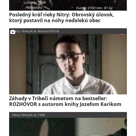
Posledný kráľ rieky Nitry: Obrovský úlovok,
ktorý postavil na nohy neďalekú obec
Zdroj: Dnes24.sk, Richard Klíčník
Záhady v Tribeči námetom na bestseller:
ROZHOVOR s autorom knihy Jozefom Karikom
Zdroj: Dnes24.sk, TASR