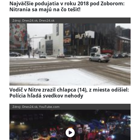
Najväčšie podujatia v roku 2018 pod Zoborom:
Nitrania sa majú na čo tešiť!
Zdroj: Dnes24.sk, Dnes24.sk
Vodič v Nitre zrazil chlapca (14), z miesta odišiel:
Polícia hľadá svedkov nehody
Zdroj: Dnes24.sk, YouTube.com