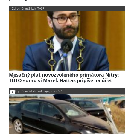
Zdroj: Dnes24.sk, TASR
Mesačný plat novozvoleného primátora Nitry:
TÚTO sumu si Marek Hattas pripíše na účet
Zdroj: Dnes24.sk, Policajný zbor SR