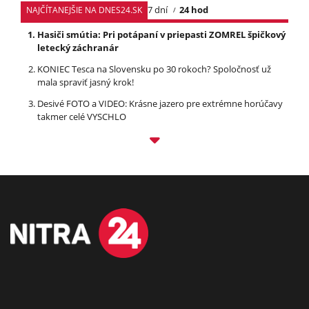
7 dní
24 hod
NAJČÍTANEJŠIE NA DNES24.SK
Hasiči smútia: Pri potápaní v priepasti ZOMREL špičkový
letecký záchranár
KONIEC Tesca na Slovensku po 30 rokoch? Spoločnosť už
mala spraviť jasný krok!
Desivé FOTO a VIDEO: Krásne jazero pre extrémne horúčavy
takmer celé VYSCHLO