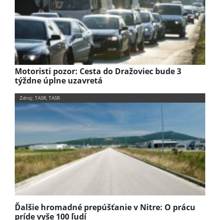
Motoristi pozor: Cesta do Dražoviec bude 3
týždne úplne uzavretá
Zdroj: TASR, TASR
Ďalšie hromadné prepúšťanie v Nitre: O prácu
príde vyše 100 ľudí