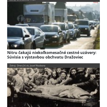
Nitru čakajú niekoľkomesačné cestné uzávery:
Súvisia s výstavbou obchvatu Dražoviec
Zdroj: Dnes24.sk, Jozef Rozbora