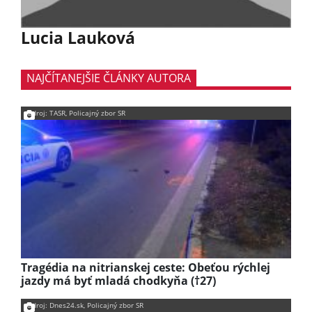
Lucia Lauková
NAJČÍTANEJŠIE ČLÁNKY AUTORA
Zdroj: TASR, Policajný zbor SR
Tragédia na nitrianskej ceste: Obeťou rýchlej
jazdy má byť mladá chodkyňa (†27)
Zdroj: Dnes24.sk, Policajný zbor SR