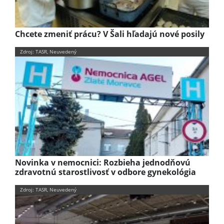
Chcete zmeniť prácu? V Šali hľadajú nové posily
Zdroj: TASR, Neuvedený
Novinka v nemocnici: Rozbieha jednodňovú
zdravotnú starostlivosť v odbore gynekológia
Zdroj: TASR, Neuvedený