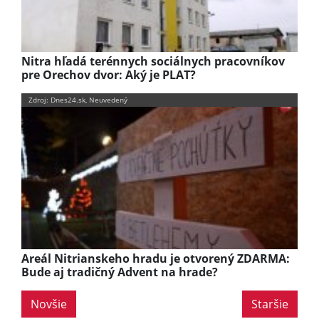
Nitra hľadá terénnych sociálnych pracovníkov
pre Orechov dvor: Aký je PLAT?
Zdroj: Dnes24.sk, Neuvedený
Areál Nitrianskeho hradu je otvorený ZDARMA:
Bude aj tradičný Advent na hrade?
Novšie
Staršie