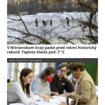
V Nitrianskom kraji padol pred rokmi historický
rekord: Teplota klesla pod -7 °C
Zdroj: Dnes24.sk, Neuvedený