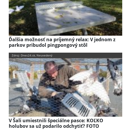
Ďalšia možnosť na príjemný relax: V jednom z
parkov pribudol pingpongový stôl
Zdroj: Dnes24.sk, Neuvedený
V Šali umiestnili špeciálne pasce: KOĽKO
holubov sa už podarilo odchytiť? FOTO