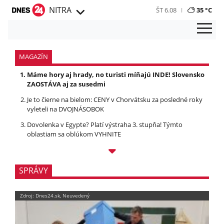
NITRA
ŠT 6.08
35 °C
MAGAZÍN
Máme hory aj hrady, no turisti míňajú INDE! Slovensko
ZAOSTÁVA aj za susedmi
Je to čierne na bielom: CENY v Chorvátsku za posledné roky
vyleteli na DVOJNÁSOBOK
Dovolenka v Egypte? Platí výstraha 3. stupňa! Týmto
oblastiam sa oblúkom VYHNITE
SPRÁVY
Zdroj: Dnes24.sk, Neuvedený