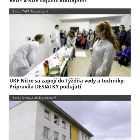
KEDY a KDE nájdete kontajner?
Zdroj: TASR, Neuvedený
UKF Nitre sa zapojí do Týždňa vedy a techniky:
Pripravila DESIATKY podujatí
Zdroj: Dnes24.sk, Neuvedený