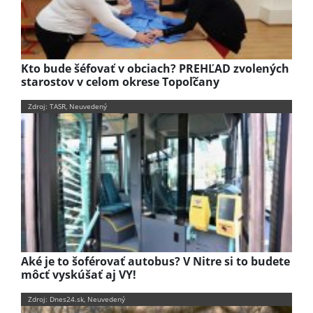
Kto bude šéfovať v obciach? PREHĽAD zvolených
starostov v celom okrese Topoľčany
Zdroj: TASR, Neuvedený
Aké je to šoférovať autobus? V Nitre si to budete
môcť vyskúšať aj VY!
Zdroj: Dnes24.sk, Neuvedený