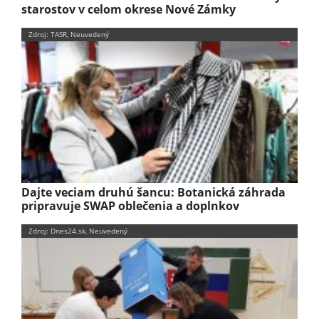
starostov v celom okrese Nové Zámky
Zdroj: TASR, Neuvedený
Dajte veciam druhú šancu: Botanická záhrada
pripravuje SWAP oblečenia a doplnkov
Zdroj: Dnes24.sk, Neuvedený