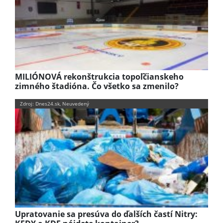
MILIÓNOVÁ rekonštrukcia topoľčianskeho
zimného štadióna. Čo všetko sa zmenilo?
Zdroj: Dnes24.sk, Neuvedený
Upratovanie sa presúva do ďalších častí Nitry: