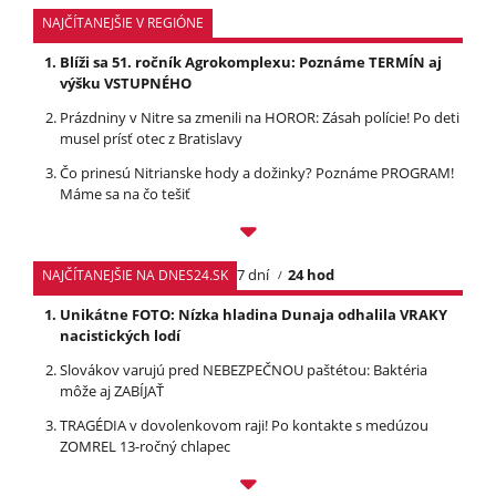
NAJČÍTANEJŠIE V REGIÓNE
Blíži sa 51. ročník Agrokomplexu: Poznáme TERMÍN aj
výšku VSTUPNÉHO
Prázdniny v Nitre sa zmenili na HOROR: Zásah polície! Po deti
musel prísť otec z Bratislavy
Čo prinesú Nitrianske hody a dožinky? Poznáme PROGRAM!
Máme sa na čo tešiť
7 dní
24 hod
NAJČÍTANEJŠIE NA DNES24.SK
Unikátne FOTO: Nízka hladina Dunaja odhalila VRAKY
nacistických lodí
Slovákov varujú pred NEBEZPEČNOU paštétou: Baktéria
môže aj ZABÍJAŤ
TRAGÉDIA v dovolenkovom raji! Po kontakte s medúzou
ZOMREL 13-ročný chlapec