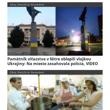
Zdroj: Dnes24.sk, Neuvedený
Pamätník víťazstva v Nitre oblepili vlajkou
Ukrajiny: Na mieste zasahovala polícia, VIDEO
Zdroj: Dnes24.sk, Neuvedený