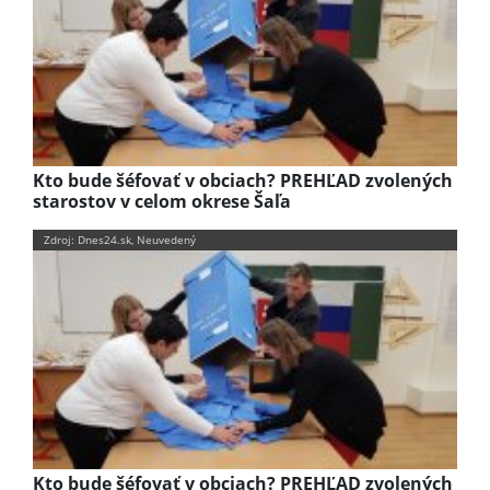
Kto bude šéfovať v obciach? PREHĽAD zvolených
starostov v celom okrese Šaľa
Zdroj: Dnes24.sk, Neuvedený
Kto bude šéfovať v obciach? PREHĽAD zvolených