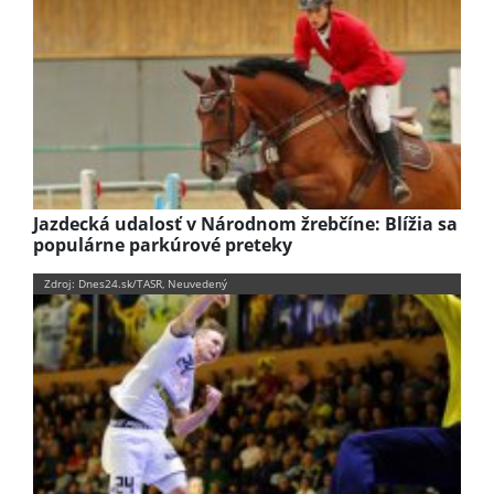
Jazdecká udalosť v Národnom žrebčíne: Blížia sa
populárne parkúrové preteky
Zdroj: Dnes24.sk/TASR, Neuvedený