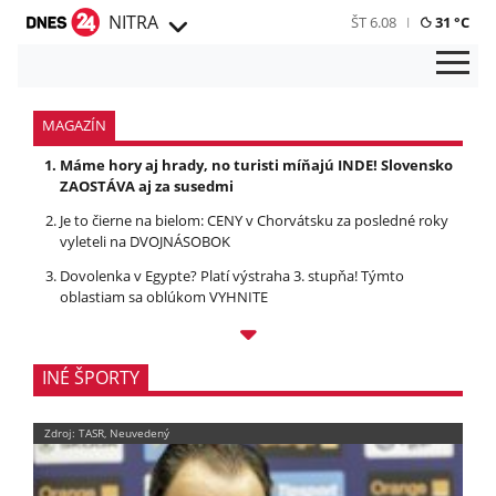
NITRA
ŠT 6.08
31 °C
MAGAZÍN
Máme hory aj hrady, no turisti míňajú INDE! Slovensko
ZAOSTÁVA aj za susedmi
Je to čierne na bielom: CENY v Chorvátsku za posledné roky
vyleteli na DVOJNÁSOBOK
Dovolenka v Egypte? Platí výstraha 3. stupňa! Týmto
oblastiam sa oblúkom VYHNITE
INÉ ŠPORTY
Zdroj: TASR, Neuvedený