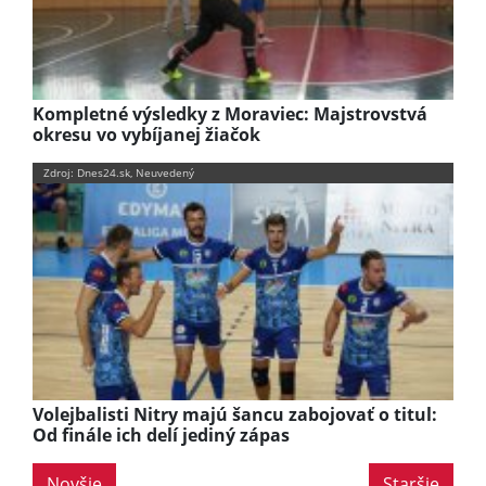
Kompletné výsledky z Moraviec: Majstrovstvá
okresu vo vybíjanej žiačok
Zdroj: Dnes24.sk, Neuvedený
Volejbalisti Nitry majú šancu zabojovať o titul:
Od finále ich delí jediný zápas
Novšie
Staršie