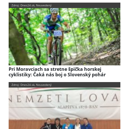
Zdroj: Dnes24.sk, Neuvedený
Pri Moravciach sa stretne špička horskej
cyklistiky: Čaká nás boj o Slovenský pohár
Zdroj: Dnes24.sk, Neuvedený