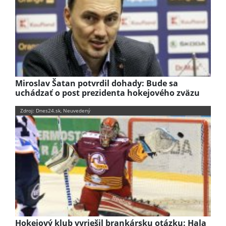
Miroslav Šatan potvrdil dohady: Bude sa
uchádzať o post prezidenta hokejového zväzu
Zdroj: Dnes24.sk, Neuvedený
Hokejový klub vyriešil brankársku otázku: Hala