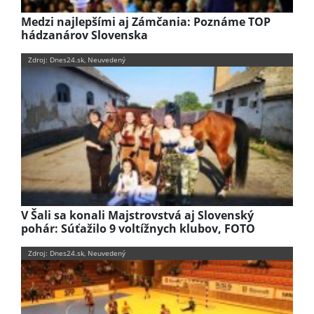
Medzi najlepšími aj Zámčania: Poznáme TOP
hádzanárov Slovenska
Zdroj: Dnes24.sk, Neuvedený
V Šali sa konali Majstrovstvá aj Slovenský
pohár: Súťažilo 9 voltížnych klubov, FOTO
Zdroj: Dnes24.sk, Neuvedený