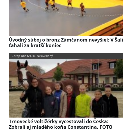
Úvodný súboj o bronz Zámčanom nevyšiel: V Šali
ťahali za kratší koniec
Zdroj: Dnes24.sk, Neuvedený
Trnovecké voltižérky vycestovali do Česka:
Zobrali aj mladého koňa Constantina, FOTO