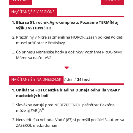
NAJČÍTANEJŠIE V REGIÓNE
Blíži sa 51. ročník Agrokomplexu: Poznáme TERMÍN aj
výšku VSTUPNÉHO
Prázdniny v Nitre sa zmenili na HOROR: Zásah polície! Po deti
musel prísť otec z Bratislavy
Čo prinesú Nitrianske hody a dožinky? Poznáme PROGRAM!
Máme sa na čo tešiť
7 dní
24 hod
NAJČÍTANEJŠIE NA DNES24.SK
Unikátne FOTO: Nízka hladina Dunaja odhalila VRAKY
nacistických lodí
Slovákov varujú pred NEBEZPEČNOU paštétou: Baktéria
môže aj ZABÍJAŤ
Neuveriteľná nehoda: Vodič (87) si pomýlil pedále! S autom sa
ZASEKOL medzi domami