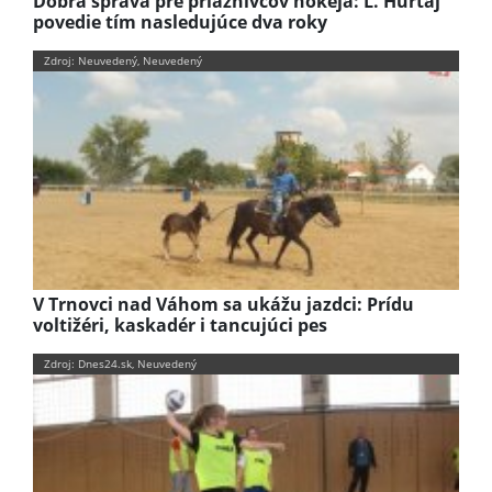
Dobrá správa pre priaznivcov hokeja: Ľ. Hurtaj
povedie tím nasledujúce dva roky
Zdroj: Neuvedený, Neuvedený
V Trnovci nad Váhom sa ukážu jazdci: Prídu
voltižéri, kaskadér i tancujúci pes
Zdroj: Dnes24.sk, Neuvedený