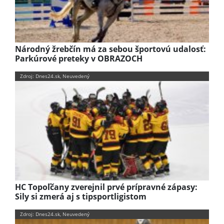
Národný žrebčín má za sebou športovú udalosť:
Parkúrové preteky v OBRAZOCH
Zdroj: Dnes24.sk, Neuvedený
HC Topoľčany zverejnil prvé prípravné zápasy:
Sily si zmerá aj s tipsportligistom
Zdroj: Dnes24.sk, Neuvedený