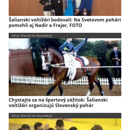
Šalianski voltižéri bodovali: Na Svetovom pohári
pomohli aj Nadir a Frajer, FOTO
Zdroj: Dnes24.sk, Neuvedený
Chystajte sa na športový zážitok: Šalianski
voltižéri organizujú Slovenský pohár
Zdroj: Dnes24.sk, Neuvedený