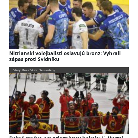
Nitrianski volejbalisti oslavujú bronz: Vyhrali
zápas proti Svidníku
Zdroj: Dnes24.sk, Neuvedený