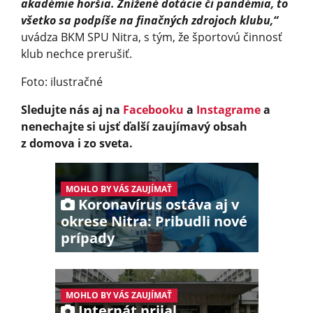
akadémie horšia. Znížené dotácie či pandémia, to
všetko sa podpíše na finačných zdrojoch klubu,“
uvádza BKM SPU Nitra, s tým, že športovú činnosť
klub nechce prerušiť.
Foto: ilustračné
Sledujte nás aj na
Facebooku
a
Instagrame
a
nenechajte si ujsť ďalší zaujímavý obsah
z domova i zo sveta.
MOHLO BY VÁS ZAUJÍMAŤ
Koronavírus ostáva aj v
okrese Nitra: Pribudli nové
prípady
MOHLO BY VÁS ZAUJÍMAŤ
Internát prijal