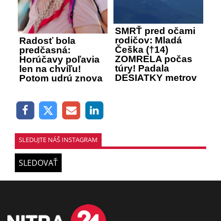
SMRŤ pred očami
rodičov: Mladá
Radosť bola
Češka (†14)
predčasná:
ZOMRELA počas
Horúčavy poľavia
túry! Padala
len na chvíľu!
DESIATKY metrov
Potom udrú znova
SLEDUJTE NÁŠ INSTAGRAM
SLEDOVAŤ