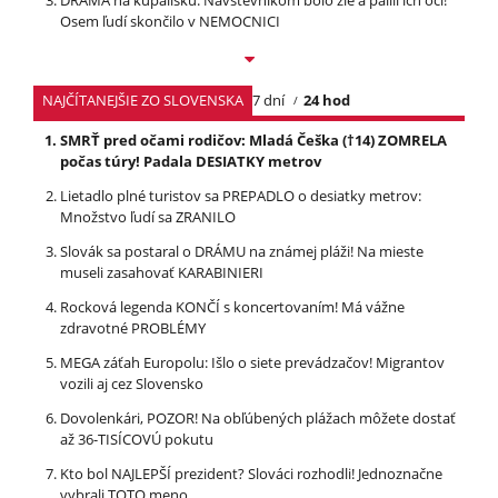
DRÁMA na kúpalisku: Návštevníkom bolo zle a pálili ich oči!
Osem ľudí skončilo v NEMOCNICI
NAJČÍTANEJŠIE ZO SLOVENSKA
7 dní
24 hod
SMRŤ pred očami rodičov: Mladá Češka (†14) ZOMRELA
počas túry! Padala DESIATKY metrov
Lietadlo plné turistov sa PREPADLO o desiatky metrov:
Množstvo ľudí sa ZRANILO
Slovák sa postaral o DRÁMU na známej pláži! Na mieste
museli zasahovať KARABINIERI
Rocková legenda KONČÍ s koncertovaním! Má vážne
zdravotné PROBLÉMY
MEGA záťah Europolu: Išlo o siete prevádzačov! Migrantov
vozili aj cez Slovensko
Dovolenkári, POZOR! Na obľúbených plážach môžete dostať
až 36-TISÍCOVÚ pokutu
Kto bol NAJLEPŠÍ prezident? Slováci rozhodli! Jednoznačne
vybrali TOTO meno