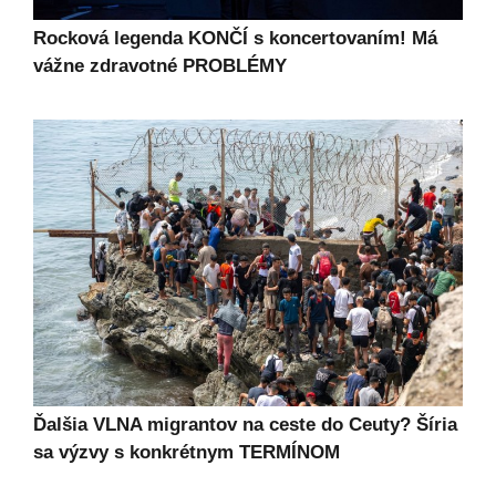
Rocková legenda KONČÍ s koncertovaním! Má
vážne zdravotné PROBLÉMY
Ďalšia VLNA migrantov na ceste do Ceuty? Šíria
sa výzvy s konkrétnym TERMÍNOM