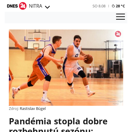
NITRA
SO 8.08
28 °C
Zdroj:
Rastislav Búgel
Pandémia stopla dobre
rozbehnutú sezónu: