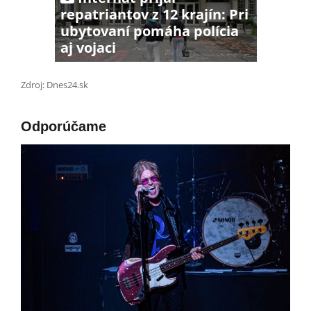
repatriantov z 12 krajín: Pri
ubytovaní pomáha polícia
aj vojaci
Zdroj: Dnes24.sk
Odporúčame