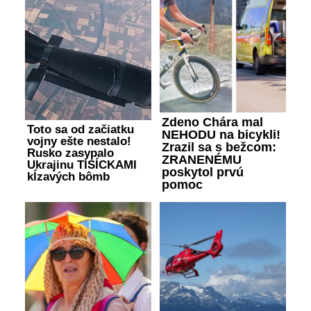
Zdeno Chára mal
Toto sa od začiatku
NEHODU na bicykli!
vojny ešte nestalo!
Zrazil sa s bežcom:
Rusko zasypalo
ZRANENÉMU
Ukrajinu TISÍCKAMI
poskytol prvú
kĺzavých bômb
pomoc