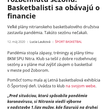
Basketbalisti sa obávajú o
financie
Veľké plány nitrianskeho basketbalového družstva
zastavila pandémia. Takúto sezónu nečakali.
12. máj 2020
Lucia Lauková
ŠPORT
BASKETBAL
Pandémia stopla zápasy, tréningy aj plány tímu
BKM SPU Nitra. Klub sa tešil z dobre rozbehnutej
sezóny a v pláne mal zvýšiť záujem o basketbal
v meste pod Zoborom.
Pomôcť tomu mala aj Letná basketbalová exhibícia
či Športový deň. Uvádza to klub
na svojom webe
.
„Pred situáciou, ktorú spôsobila pandémia
koronavírusu, si Nitrania viedli výborne
v nadstavbe 1.ligy mužov, kde figurujú na druhej