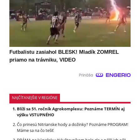
Futbalistu zasiahol BLESK! Mladík ZOMREL
priamo na trávniku, VIDEO
NAJČÍTANEJŠIE V REGIÓNE
Blíži sa 51. ročník Agrokomplexu: Poznáme TERMÍN aj
výšku VSTUPNÉHO
Čo prinesú Nitrianske hody a dožinky? Poznáme PROGRAM!
Máme sa na čo tešiť