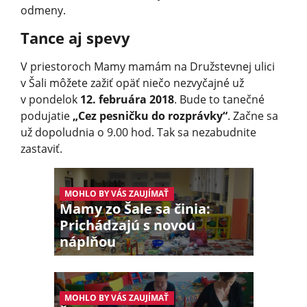
odmeny.
Tance aj spevy
V priestoroch Mamy mamám na Družstevnej ulici
v Šali môžete zažiť opäť niečo nezvyčajné už
v pondelok
12. februára 2018
. Bude to tanečné
podujatie
„Cez pesničku do rozprávky“
. Začne sa
už dopoludnia o 9.00 hod. Tak sa nezabudnite
zastaviť.
MOHLO BY VÁS ZAUJÍMAŤ
Mamy zo Šale sa činia:
Prichádzajú s novou
náplňou
MOHLO BY VÁS ZAUJÍMAŤ