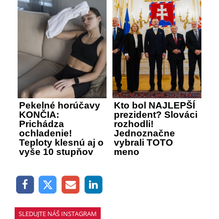
Pekelné horúčavy
Kto bol NAJLEPŠÍ
KONČIA:
prezident? Slováci
Prichádza
rozhodli!
ochladenie!
Jednoznačne
Teploty klesnú aj o
vybrali TOTO
vyše 10 stupňov
meno
SLEDUJTE NÁŠ INSTAGRAM