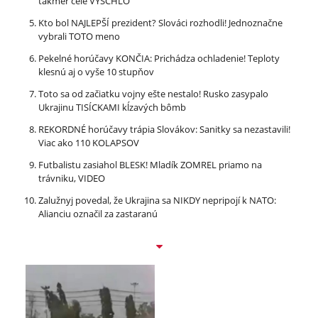
takmer celé VYSCHLO
Kto bol NAJLEPŠÍ prezident? Slováci rozhodli! Jednoznačne
vybrali TOTO meno
Pekelné horúčavy KONČIA: Prichádza ochladenie! Teploty
klesnú aj o vyše 10 stupňov
Toto sa od začiatku vojny ešte nestalo! Rusko zasypalo
Ukrajinu TISÍCKAMI kĺzavých bômb
REKORDNÉ horúčavy trápia Slovákov: Sanitky sa nezastavili!
Viac ako 110 KOLAPSOV
Futbalistu zasiahol BLESK! Mladík ZOMREL priamo na
trávniku, VIDEO
Zalužnyj povedal, že Ukrajina sa NIKDY nepripojí k NATO:
Alianciu označil za zastaranú