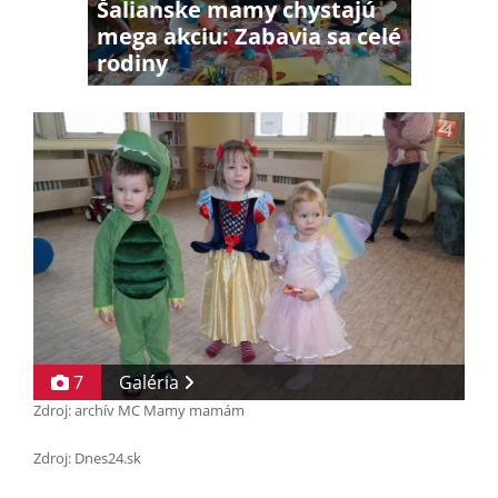
Šalianske mamy chystajú
mega akciu: Zabavia sa celé
rodiny
7
Galéria
Zdroj: archív MC Mamy mamám
Zdroj: Dnes24.sk