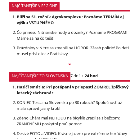
NAJČÍTANEJŠIE V REGIÓNE
Blíži sa 51. ročník Agrokomplexu: Poznáme TERMÍN aj
výšku VSTUPNÉHO
Čo prinesú Nitrianske hody a dožinky? Poznáme PROGRAM!
Máme sa na čo tešiť
Prázdniny v Nitre sa zmenili na HOROR: Zásah polície! Po deti
musel prísť otec z Bratislavy
NAJČÍTANEJŠIE ZO SLOVENSKA
7 dní
24 hod
Hasiči smútia: Pri potápaní v priepasti ZOMREL špičkový
letecký záchranár
KONIEC Tesca na Slovensku po 30 rokoch? Spoločnosť už
mala spraviť jasný krok!
Zdeno Chára mal NEHODU na bicykli! Zrazil sa s bežcom:
ZRANENÉMU poskytol prvú pomoc
Desivé FOTO a VIDEO: Krásne jazero pre extrémne horúčavy