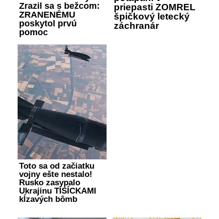
Zrazil sa s bežcom:
priepasti ZOMREL
ZRANENÉMU
špičkový letecký
poskytol prvú
záchranár
pomoc
Toto sa od začiatku
vojny ešte nestalo!
Rusko zasypalo
Ukrajinu TISÍCKAMI
kĺzavých bômb