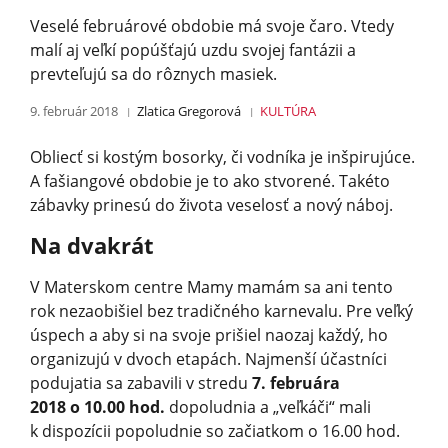
Veselé februárové obdobie má svoje čaro. Vtedy
malí aj veľkí popúšťajú uzdu svojej fantázii a
prevteľujú sa do rôznych masiek.
9. február 2018
Zlatica Gregorová
KULTÚRA
Obliecť si kostým bosorky, či vodníka je inšpirujúce.
A fašiangové obdobie je to ako stvorené. Takéto
zábavky prinesú do života veselosť a nový náboj.
Na dvakrát
V Materskom centre Mamy mamám sa ani tento
rok nezaobišiel bez tradičného karnevalu. Pre veľký
úspech a aby si na svoje prišiel naozaj každý, ho
organizujú v dvoch etapách. Najmenší účastníci
podujatia sa zabavili v stredu
7. februára
2018 o 10.00 hod.
dopoludnia a „veľkáči“ mali
k dispozícii popoludnie so začiatkom o 16.00 hod.