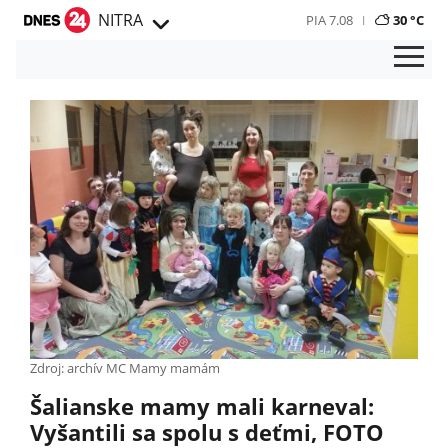
NITRA
PIA 7.08
30 °C
Zdroj: archív MC Mamy mamám
Šalianske mamy mali karneval:
Vyšantili sa spolu s deťmi, FOTO