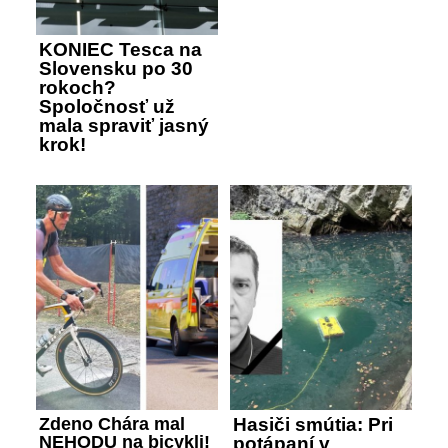
KONIEC Tesca na
Slovensku po 30
rokoch?
Spoločnosť už
mala spraviť jasný
krok!
Zdeno Chára mal
Hasiči smútia: Pri
NEHODU na bicykli!
potápaní v