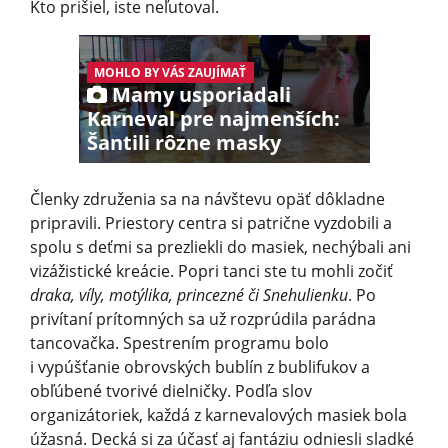
Kto prišiel, iste neľutoval.
MOHLO BY VÁS ZAUJÍMAŤ
Mamy usporiadali
Karneval pre najmenších:
Šantili rôzne masky
Členky združenia sa na návštevu opäť dôkladne
pripravili. Priestory centra si patrične vyzdobili a
spolu s deťmi sa prezliekli do masiek, nechýbali ani
vizážistické kreácie. Popri tanci ste tu mohli zočiť
draka, víly, motýlika, princezné či Snehulienku
. Po
privítaní prítomných sa už rozprúdila parádna
tancovačka. Spestrením programu bolo
i vypúšťanie obrovských bublín z bublifukov a
obľúbené tvorivé dielničky. Podľa slov
organizátoriek, každá z karnevalových masiek bola
úžasná. Decká si za účasť aj fantáziu odniesli sladké