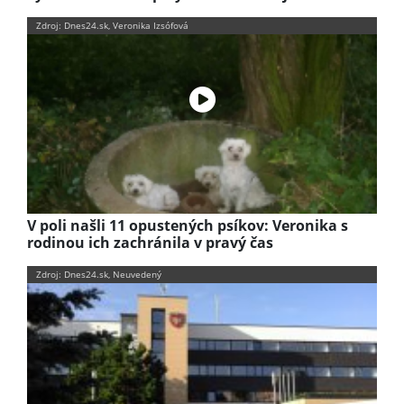
Zdroj: Dnes24.sk, Veronika Izsófová
V poli našli 11 opustených psíkov: Veronika s
rodinou ich zachránila v pravý čas
Zdroj: Dnes24.sk, Neuvedený