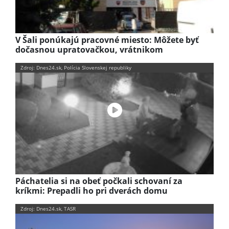
V Šali ponúkajú pracovné miesto: Môžete byť
dočasnou upratovačkou, vrátnikom
Zdroj: Dnes24.sk, Polícia Slovenskej republiky
Páchatelia si na obeť počkali schovaní za
kríkmi: Prepadli ho pri dverách domu
Zdroj: Dnes24.sk, TASR