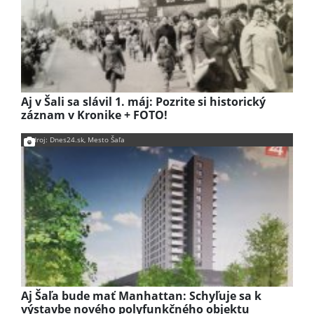
Aj v Šali sa slávil 1. máj: Pozrite si historický
záznam v Kronike + FOTO!
Zdroj: Dnes24.sk, Mesto Šaľa
Aj Šaľa bude mať Manhattan: Schyľuje sa k
výstavbe nového polyfunkčného objektu