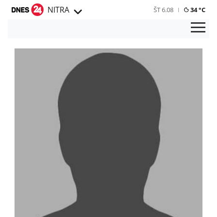
NITRA
ŠT 6.08
34 °C