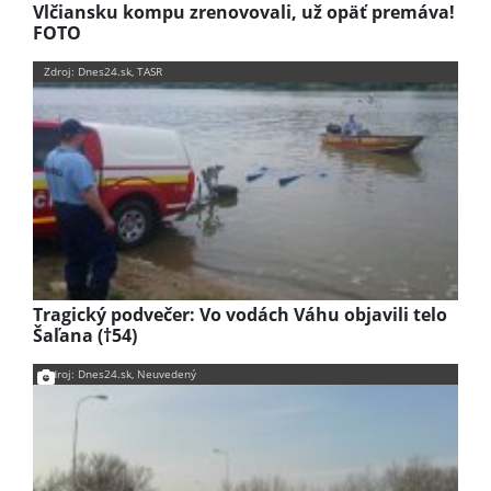
Vlčiansku kompu zrenovovali, už opäť premáva!
FOTO
Zdroj: Dnes24.sk, TASR
Tragický podvečer: Vo vodách Váhu objavili telo
Šaľana (†54)
Zdroj: Dnes24.sk, Neuvedený