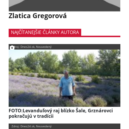
Zlatica Gregorová
NAJČÍTANEJŠIE ČLÁNKY AUTORA
Zdroj: Dnes24.sk, Neuvedený
FOTO:Levanduľový raj blízko Šale, Grznárovci
pokračujú v tradícii
Zdroj: Dnes24.sk, Neuvedený