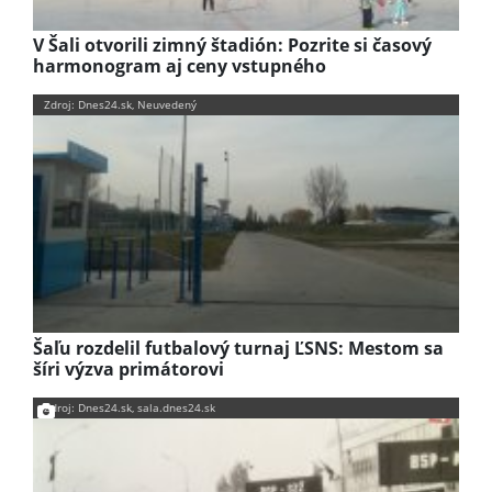
V Šali otvorili zimný štadión: Pozrite si časový
harmonogram aj ceny vstupného
Zdroj: Dnes24.sk, Neuvedený
Šaľu rozdelil futbalový turnaj ĽSNS: Mestom sa
šíri výzva primátorovi
Zdroj: Dnes24.sk, sala.dnes24.sk