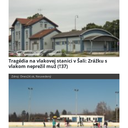
Tragédia na vlakovej stanici v Šali: Zrážku s
vlakom neprežil muž (†37)
Zdroj: Dnes24.sk, Neuvedený