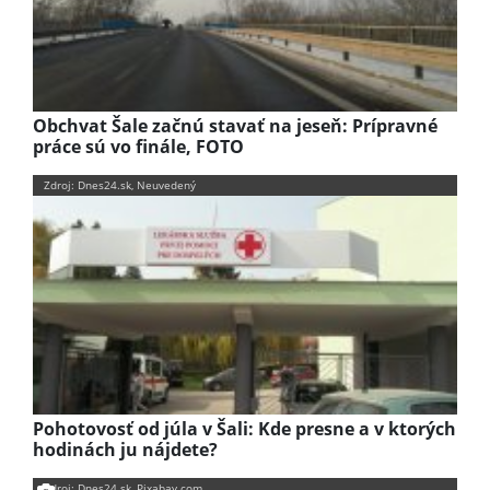
Obchvat Šale začnú stavať na jeseň: Prípravné
práce sú vo finále, FOTO
Zdroj: Dnes24.sk, Neuvedený
Pohotovosť od júla v Šali: Kde presne a v ktorých
hodinách ju nájdete?
Zdroj: Dnes24.sk, Pixabay.com