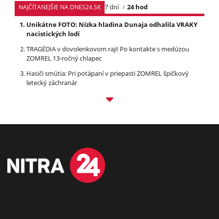
7 dní
24 hod
NAJČÍTANEJŠIE NA DNES24.SK
Unikátne FOTO: Nízka hladina Dunaja odhalila VRAKY
nacistických lodí
TRAGÉDIA v dovolenkovom raji! Po kontakte s medúzou
ZOMREL 13-ročný chlapec
Hasiči smútia: Pri potápaní v priepasti ZOMREL špičkový
letecký záchranár