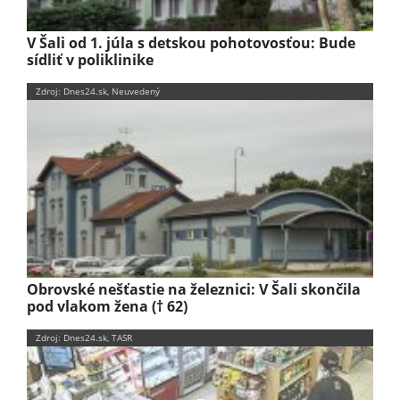
V Šali od 1. júla s detskou pohotovosťou: Bude
sídliť v poliklinike
Zdroj: Dnes24.sk, Neuvedený
Obrovské nešťastie na železnici: V Šali skončila
pod vlakom žena († 62)
Zdroj: Dnes24.sk, TASR