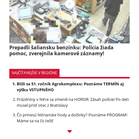
Prepadli šaliansku benzínku: Polícia žiada
pomoc, zverejnila kamerové záznamy!
NAJČÍTANEJŠIE V REGIÓNE
Blíži sa 51. ročník Agrokomplexu: Poznáme TERMÍN aj
výšku VSTUPNÉHO
Prázdniny v Nitre sa zmenili na HOROR: Zásah polície! Po deti
musel prísť otec z Bratislavy
Čo prinesú Nitrianske hody a dožinky? Poznáme PROGRAM!
Máme sa na čo tešiť