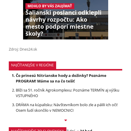
MOHLO BY VÁS ZAUJÍMAŤ
Šalianski poslanci odklepli
návrhy rozpočtu: Ako
mesto podporí miestne
školy?
Zdroj: Dnes24.sk
NAJČÍTANEJŠIE V REGIÓNE
Čo prinesú Nitrianske hody a dožinky? Poznáme
PROGRAM! Máme sa na čo tešiť
Blíži sa 51. ročník Agrokomplexu: Poznáme TERMÍN aj výšku
VSTUPNÉHO
DRÁMA na kúpalisku: Návštevníkom bolo zle a pálili ich oči!
Osem ľudí skončilo v NEMOCNICI