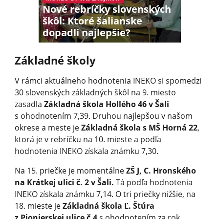
Nové rebríčky slovenských
škôl: Ktoré šalianske
dopadli najlepšie?
Základné školy
V rámci aktuálneho hodnotenia INEKO si spomedzi
30 slovenských základných škôl na 9. miesto
zasadla
Základná škola Hollého 46 v Šali
s ohodnotením 7,39. Druhou najlepšou v našom
okrese a meste je
Základná škola s MŠ Horná 22
,
ktorá je v rebríčku na 10. mieste a podľa
hodnotenia INEKO získala známku 7,30.
Na 15. priečke je momentálne
ZŠ J, C. Hronského
na Krátkej ulici č. 2 v Šali.
Tá podľa hodnotenia
INEKO získala známku 7,14. O tri priečky nižšie, na
18. mieste je
Základná škola Ľ. Štúra
z Pionierskej ulice č.4
s ohodnotením za rok