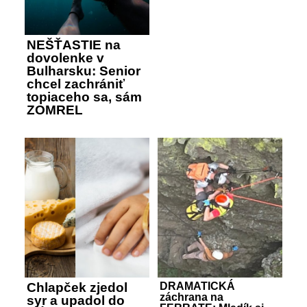
NEŠŤASTIE na
dovolenke v
Bulharsku: Senior
chcel zachrániť
topiaceho sa, sám
ZOMREL
Chlapček zjedol
DRAMATICKÁ
záchrana na
syr a upadol do