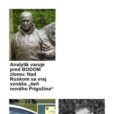
Analytik varuje
pred BODOM
zlomu: Nad
Ruskom sa vraj
vznáša „tieň
nového Prigožina“