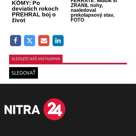
FERRATE: Mladík si
KÓMY: Po
ZRANIL nohy,
deviatich rokoch
nasledoval
PREHRAL boj o
prekolapsový stav,
život
FOTO
SLEDUJTE NÁŠ INSTAGRAM
SLEDOVAŤ