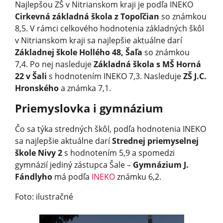
Najlepšou ZŠ v Nitrianskom kraji je podľa INEKO
Cirkevná základná škola z Topoľčian
so známkou
8,5. V rámci celkového hodnotenia základných škôl
v Nitrianskom kraji sa najlepšie aktuálne darí
Základnej škole Hollého 48, Šaľa
so známkou
7,4. Po nej nasleduje
Základná škola s MŠ Horná
22 v Šali
s hodnotením INEKO 7,3. Nasleduje
ZŠ J.C.
Hronského
a známka 7,1.
Priemyslovka i gymnázium
Čo sa týka stredných škôl, podľa hodnotenia INEKO
sa najlepšie aktuálne darí
Strednej priemyselnej
škole Nivy 2
s hodnotením 5,9 a spomedzi
gymnázií jediný zástupca Šale –
Gymnázium J.
Fándlyho
má podľa
INEKO
známku 6,2.
Foto: ilustračné