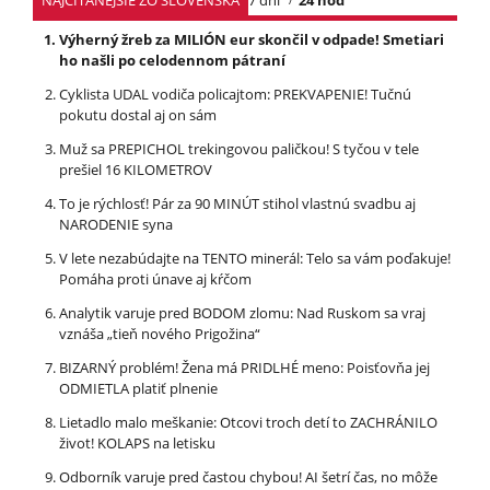
NAJČÍTANEJŠIE ZO SLOVENSKA
7 dní
24 hod
Výherný žreb za MILIÓN eur skončil v odpade! Smetiari
ho našli po celodennom pátraní
Cyklista UDAL vodiča policajtom: PREKVAPENIE! Tučnú
pokutu dostal aj on sám
Muž sa PREPICHOL trekingovou paličkou! S tyčou v tele
prešiel 16 KILOMETROV
To je rýchlosť! Pár za 90 MINÚT stihol vlastnú svadbu aj
NARODENIE syna
V lete nezabúdajte na TENTO minerál: Telo sa vám poďakuje!
Pomáha proti únave aj kŕčom
Analytik varuje pred BODOM zlomu: Nad Ruskom sa vraj
vznáša „tieň nového Prigožina“
BIZARNÝ problém! Žena má PRIDLHÉ meno: Poisťovňa jej
ODMIETLA platiť plnenie
Lietadlo malo meškanie: Otcovi troch detí to ZACHRÁNILO
život! KOLAPS na letisku
Odborník varuje pred častou chybou! AI šetrí čas, no môže