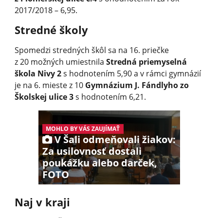
2017/2018 – 6,95.
Stredné školy
Spomedzi stredných škôl sa na 16. priečke
z 20 možných umiestnila
Stredná priemyselná
škola Nivy 2
s hodnotením 5,90 a v rámci gymnázií
je na 6. mieste z 10
Gymnázium J. Fándlyho zo
Školskej ulice 3
s hodnotením 6,21.
MOHLO BY VÁS ZAUJÍMAŤ
V Šali odmeňovali žiakov:
Za usilovnosť dostali
poukážku alebo darček,
FOTO
Naj v kraji