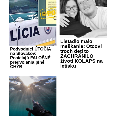
Lietadlo malo
meškanie: Otcovi
Podvodníci ÚTOČIA
troch detí to
na Slovákov:
ZACHRÁNILO
Posielajú FALOŠNÉ
život! KOLAPS na
predvolania plné
letisku
CHÝB