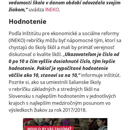
vedomosti škola v danom období odovzdala svojim
žiakom,“
uvádza
INEKO
.
Hodnotenie
Podľa Inštitútu pre ekonomické a sociálne reformy
(INEKO) rebríčky môžu byť nápomocné tým, ktorí sa
chystajú do školy škôl a mali by primäť verejnosť
diskutovať o kvalite škôl. „
Ukazovateľom je číslo od
0 po 10 a čím vyššie dosiahnuté číslo, tým lepšie
hodnotenie. Pokiaľ je vypočítané hodnotenie
väčšie ako 10, stanoví sa na 10,“
informuje inštitút.
Pozrite si, ako sa umiestnili šalianske školy
v rebríčku základných a stredných škôl na
Slovensku s najlepším hodnotením v jednotlivých
krajoch s najlepším medziročným posunom vo
výsledkoch žiakov za rok 2017/2018.
MOHLO BY VÁS ZAUJÍMAŤ