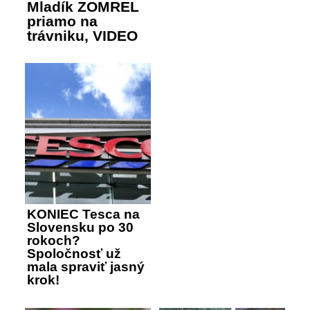
Mladík ZOMREL
priamo na
trávniku, VIDEO
KONIEC Tesca na
Slovensku po 30
rokoch?
Spoločnosť už
mala spraviť jasný
krok!