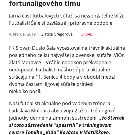
fortunaligového tímu
Jarná časť futbalových súťaží sa nezadržateľne blíži.
Futbalisti Šale si ozvláštnili prípravné obdobie.
4. február 2019
Zlatica Gregorová
FUTBAL
FK Slovan Duslo Šaľa vycestoval na trávnik aktuálne
posledného celku najvyššej slovenskej súťaže. ViOn
Zlaté Moravce – Vráble napokon prekvapenie
nedopustil. Futbalisti nášho súpera aktuálne
strácajú na 11. Senicu 4 body a v období medzi
dvoma časťami ligovej súťaže priniesli
niekoľko posíl.
Naši futbalisti aktuálne pod vedením trénera
Ladislava Molnára absolvujú 2 až tri tréningové
jednotky denne na zimnom sústredení.
„Vo štvrtok
si toto sústredenie "spestrili“ v tréningovom
centre Tomiho „Kida“ Kovácsa v Matúškove.