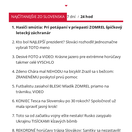
NAJČÍTANEJŠIE ZO SLOVENSKA
7 dní
24 hod
Hasiči smútia: Pri potápaní v priepasti ZOMREL špičkový
letecký záchranár
Kto bol NAJLEPŠÍ prezident? Slováci rozhodli! Jednoznačne
vybrali TOTO meno
Desivé FOTO a VIDEO: Krásne jazero pre extrémne horúčavy
takmer celé VYSCHLO
Zdeno Chára mal NEHODU na bicykli! Zrazil sa s bežcom:
ZRANENÉMU poskytol prvú pomoc
Futbalistu zasiahol BLESK! Mladík ZOMREL priamo na
trávniku, VIDEO
KONIEC Tesca na Slovensku po 30 rokoch? Spoločnosť už
mala spraviť jasný krok!
Toto sa od začiatku vojny ešte nestalo! Rusko zasypalo
Ukrajinu TISÍCKAMI kĺzavých bômb
REKORDNÉ horúčavy trápia Slovákov: Sanitky sa nezastavili!