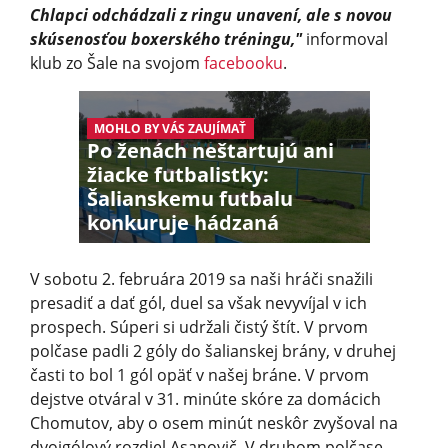
Chlapci odchádzali z ringu unavení, ale s novou
skúsenosťou boxerského tréningu,"
informoval
klub zo Šale na svojom
facebooku
.
MOHLO BY VÁS ZAUJÍMAŤ
Po ženách neštartujú ani
žiacke futbalistky:
Šalianskemu futbalu
konkuruje hádzaná
V sobotu 2. februára 2019 sa naši hráči snažili
presadiť a dať gól, duel sa však nevyvíjal v ich
prospech. Súperi si udržali čistý štít. V prvom
polčase padli 2 góly do šalianskej brány, v druhej
časti to bol 1 gól opäť v našej bráne. V prvom
dejstve otváral v 31. minúte skóre za domácich
Chomutov, aby o osem minút neskôr zvyšoval na
dvojgólový rozdiel Asanovič. V druhom polčase