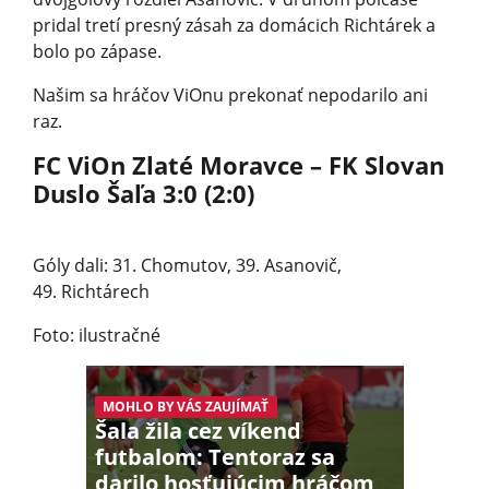
pridal tretí presný zásah za domácich Richtárek a
bolo po zápase.
Našim sa hráčov ViOnu prekonať nepodarilo ani
raz.
FC ViOn Zlaté Moravce – FK Slovan
Duslo Šaľa 3:0 (2:0)
Góly dali: 31. Chomutov, 39. Asanovič,
49. Richtárech
Foto: ilustračné
MOHLO BY VÁS ZAUJÍMAŤ
Šala žila cez víkend
futbalom: Tentoraz sa
darilo hosťujúcim hráčom