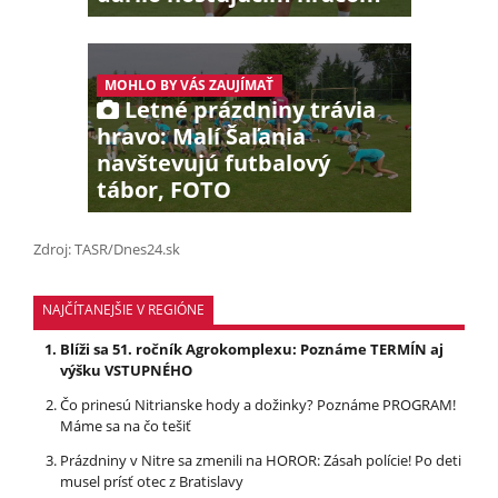
MOHLO BY VÁS ZAUJÍMAŤ
Letné prázdniny trávia
hravo: Malí Šaľania
navštevujú futbalový
tábor, FOTO
Zdroj: TASR/Dnes24.sk
NAJČÍTANEJŠIE V REGIÓNE
Blíži sa 51. ročník Agrokomplexu: Poznáme TERMÍN aj
výšku VSTUPNÉHO
Čo prinesú Nitrianske hody a dožinky? Poznáme PROGRAM!
Máme sa na čo tešiť
Prázdniny v Nitre sa zmenili na HOROR: Zásah polície! Po deti
musel prísť otec z Bratislavy