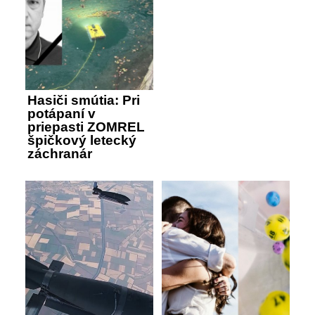
Hasiči smútia: Pri
potápaní v
priepasti ZOMREL
špičkový letecký
záchranár