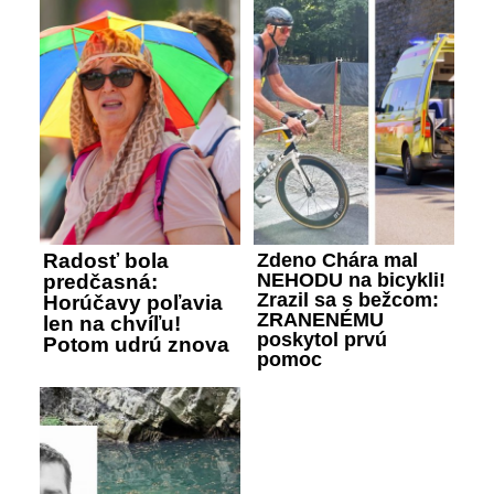
Radosť bola
Zdeno Chára mal
NEHODU na bicykli!
predčasná:
Zrazil sa s bežcom:
Horúčavy poľavia
ZRANENÉMU
len na chvíľu!
poskytol prvú
Potom udrú znova
pomoc