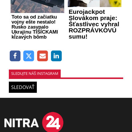
Eurojackpot
Toto sa od začiatku
Slovákom praje:
vojny ešte nestalo!
Šťastlivec vyhral
Rusko zasypalo
ROZPRÁVKOVÚ
Ukrajinu TISÍCKAMI
sumu!
kĺzavých bômb
SLEDUJTE NÁŠ INSTAGRAM
SLEDOVAŤ