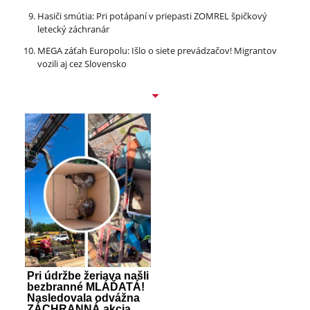
Hasiči smútia: Pri potápaní v priepasti ZOMREL špičkový
letecký záchranár
MEGA záťah Europolu: Išlo o siete prevádzačov! Migrantov
vozili aj cez Slovensko
Pri údržbe žeriava našli
bezbranné MLÁĎATÁ!
Nasledovala odvážna
ZÁCHRANNÁ akcia,