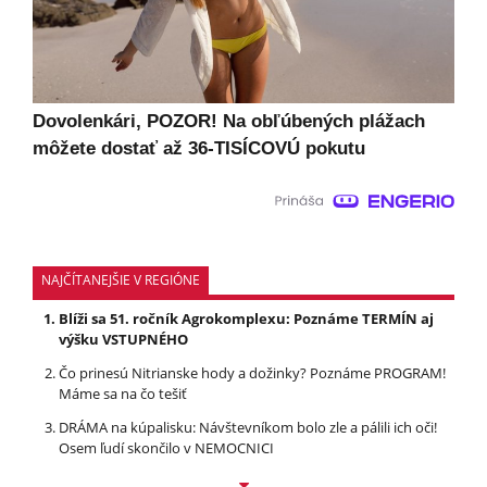
Dovolenkári, POZOR! Na obľúbených plážach
môžete dostať až 36-TISÍCOVÚ pokutu
NAJČÍTANEJŠIE V REGIÓNE
Blíži sa 51. ročník Agrokomplexu: Poznáme TERMÍN aj
výšku VSTUPNÉHO
Čo prinesú Nitrianske hody a dožinky? Poznáme PROGRAM!
Máme sa na čo tešiť
DRÁMA na kúpalisku: Návštevníkom bolo zle a pálili ich oči!
Osem ľudí skončilo v NEMOCNICI