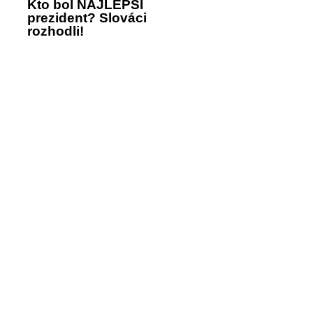
Kto bol NAJLEPŠÍ
prezident? Slováci
rozhodli!
Jednoznačne
vybrali TOTO
meno
SLEDUJTE NÁŠ INSTAGRAM
SLEDOVAŤ