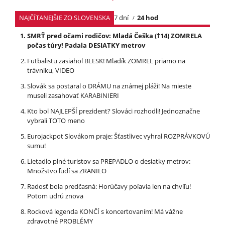
NAJČÍTANEJŠIE ZO SLOVENSKA
7 dní
24 hod
SMRŤ pred očami rodičov: Mladá Češka (†14) ZOMRELA
počas túry! Padala DESIATKY metrov
Futbalistu zasiahol BLESK! Mladík ZOMREL priamo na
trávniku, VIDEO
Slovák sa postaral o DRÁMU na známej pláži! Na mieste
museli zasahovať KARABINIERI
Kto bol NAJLEPŠÍ prezident? Slováci rozhodli! Jednoznačne
vybrali TOTO meno
Eurojackpot Slovákom praje: Šťastlivec vyhral ROZPRÁVKOVÚ
sumu!
Lietadlo plné turistov sa PREPADLO o desiatky metrov:
Množstvo ľudí sa ZRANILO
Radosť bola predčasná: Horúčavy poľavia len na chvíľu!
Potom udrú znova
Rocková legenda KONČÍ s koncertovaním! Má vážne
zdravotné PROBLÉMY