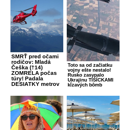
SMRŤ pred očami
rodičov: Mladá
Toto sa od začiatku
Češka (†14)
vojny ešte nestalo!
ZOMRELA počas
Rusko zasypalo
túry! Padala
Ukrajinu TISÍCKAMI
DESIATKY metrov
kĺzavých bômb