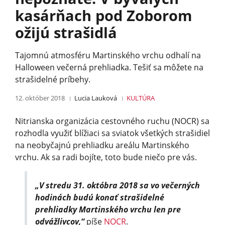
kasárňach pod Zoborom
ožijú strašidlá
Tajomnú atmosféru Martinského vrchu odhalí na
Halloween večerná prehliadka. Tešiť sa môžete na
strašidelné príbehy.
12. október 2018
Lucia Lauková
KULTÚRA
Nitrianska organizácia cestovného ruchu (NOCR) sa
rozhodla využiť blížiaci sa sviatok všetkých strašidiel
na neobyčajnú prehliadku areálu Martinského
vrchu. Ak sa radi bojíte, toto bude niečo pre vás.
„V stredu 31. októbra 2018 sa vo večerných
hodinách budú konať strašidelné
prehliadky Martinského vrchu len pre
odvážlivcov,“
píše
NOCR
.