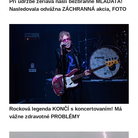
Pri údržbe žeriava našli bezbranné MLÁĎATÁ!
Nasledovala odvážna ZÁCHRANNÁ akcia, FOTO
Rocková legenda KONČÍ s koncertovaním! Má
vážne zdravotné PROBLÉMY