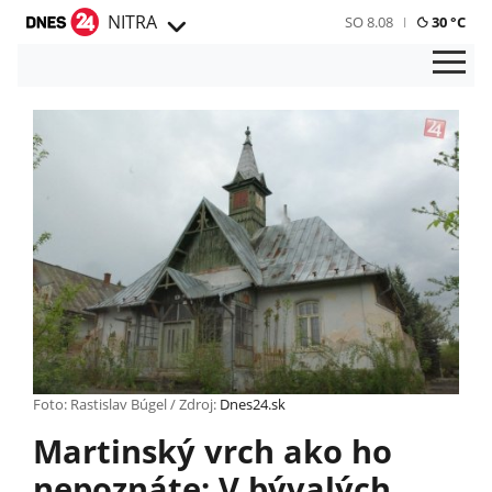
NITRA
SO 8.08
30 °C
Foto: Rastislav Búgel / Zdroj:
Dnes24.sk
Martinský vrch ako ho
nepoznáte: V bývalých