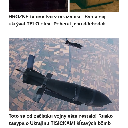
HROZNÉ tajomstvo v mrazničke: Syn v nej
ukrýval TELO otca! Poberal jeho dôchodok
Toto sa od začiatku vojny ešte nestalo! Rusko
zasypalo Ukrajinu TISÍCKAMI kĺzavých bômb