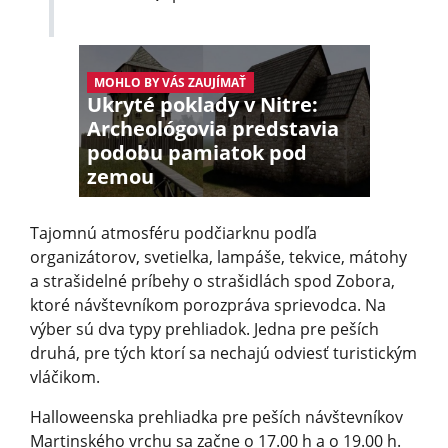
MOHLO BY VÁS ZAUJÍMAŤ
Ukryté poklady v Nitre:
Archeológovia predstavia
podobu pamiatok pod
zemou
Tajomnú atmosféru podčiarknu podľa
organizátorov, svetielka, lampáše, tekvice, mátohy
a strašidelné príbehy o strašidlách spod Zobora,
ktoré návštevníkom porozpráva sprievodca. Na
výber sú dva typy prehliadok. Jedna pre peších
druhá, pre tých ktorí sa nechajú odviesť turistickým
vláčikom.
Halloweenska prehliadka pre peších návštevníkov
Martinského vrchu sa začne o 17.00 h a o 19.00 h.