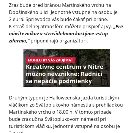
Zraz bude pred bránou Martinského vrchu na
Dobšinského ulici. Jednotné vstupné na osobu je
2 eurá. Sprievodca vás bude čakať pri bráne.
K strašidelnej atmosfére môžete prispieť aj vy.
„Pre
návštevníkov v strašidelnom kostýme vstup
zdarma,“
pripomínajú organizátori.
MOHLO BY VÁS ZAUJÍMAŤ
Kreatívne centrum v Nitre
môžno nevznikne: Radnici
sa nepáčia podmienky
Druhým typom je Halloweenska jazda turistickým
vláčikom zo Svätoplukovho námestia s prehliadkou
Martinského vrchu o 18.00 h. V tomto prípade
bude zraz už na Svätoplukovom námestí pri
turistickom vláčiku. Jednotné vstupné na osobu je