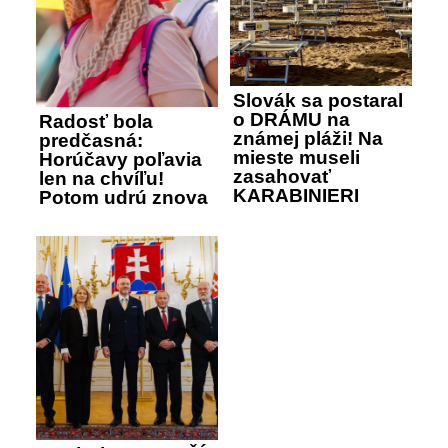
Slovák sa postaral
o DRÁMU na
Radosť bola
známej pláži! Na
predčasná:
mieste museli
Horúčavy poľavia
zasahovať
len na chvíľu!
KARABINIERI
Potom udrú znova