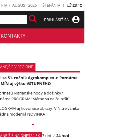
PIA 7. AUGUST 2026
ŠTEFÁNIA
23 °C
PRIHLÁSIŤ SA
KONTAKTY
ANEJŠIE V REGIÓNE
ži sa 51. ročník Agrokomplexu: Poznáme
RMÍN aj výšku VSTUPNÉHO
prinesú Nitrianske hody a dožinky?
náme PROGRAM! Máme sa na čo tešiť
OGRAM aj hovoriace obrazy: V Nitre vzniká
ádna moderná NOVINKA
7 dní
24 hod
TANEJŠIE NA DNES24.SK