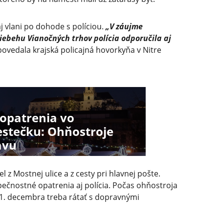
j vlani po dohode s políciou.
„V záujme
ebehu Vianočných trhov polícia odporučila aj
ovedala krajská policajná hovorkyňa v Nitre
opatrenia vo
stečku: Ohňostroje
avu
l z Mostnej ulice a z cesty pri hlavnej pošte.
pečnostné opatrenia aj polícia. Počas ohňostroja
1. decembra treba rátať s dopravnými