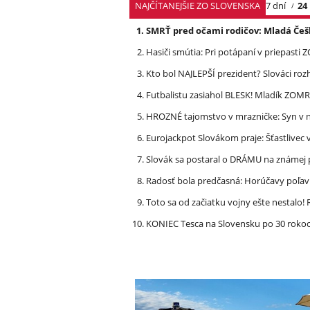
NAJČÍTANEJŠIE ZO SLOVENSKA
7 dní
24
SMRŤ pred očami rodičov: Mladá Češ
Hasiči smútia: Pri potápaní v priepasti
Kto bol NAJLEPŠÍ prezident? Slováci ro
Futbalistu zasiahol BLESK! Mladík ZOM
HROZNÉ tajomstvo v mrazničke: Syn v n
Eurojackpot Slovákom praje: Šťastliv
Slovák sa postaral o DRÁMU na známej 
Radosť bola predčasná: Horúčavy poľavi
Toto sa od začiatku vojny ešte nestalo
KONIEC Tesca na Slovensku po 30 rokoch