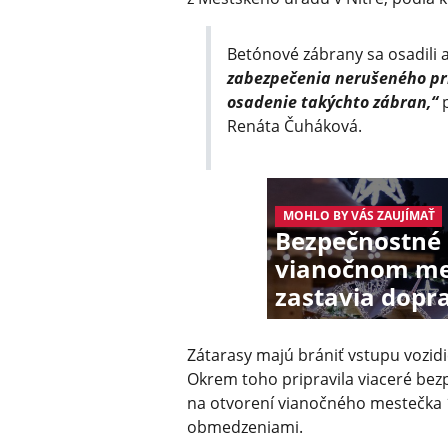
Betónové zábrany sa osadili a
zabezpečenia nerušeného pri
osadenie takýchto zábran,“
p
Renáta Čuháková.
MOHLO BY VÁS ZAUJÍMAŤ
Bezpečnostné 
vianočnom me
zastavia dopr
Zátarasy majú brániť vstupu vozidie
Okrem toho pripravila viaceré bez
na otvorení vianočného mestečka 
obmedzeniami.