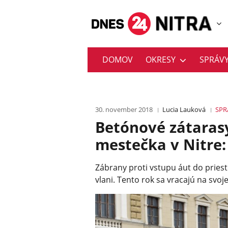
DOMOV
OKRESY
SPRÁV
30. november 2018
Lucia Lauková
SPR
Betónové zátaras
mestečka v Nitre:
Zábrany proti vstupu áut do priest
vlani. Tento rok sa vracajú na svoj