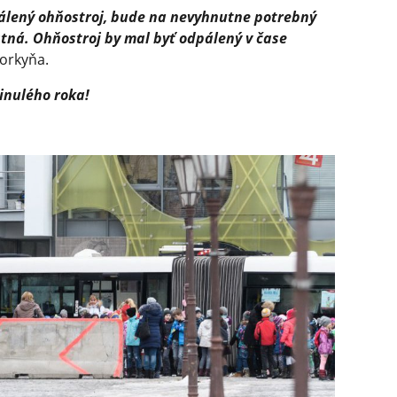
álený ohňostroj, bude na nevyhnutne potrebný
tná. Ohňostroj by mal byť odpálený v čase
vorkyňa.
minulého roka!