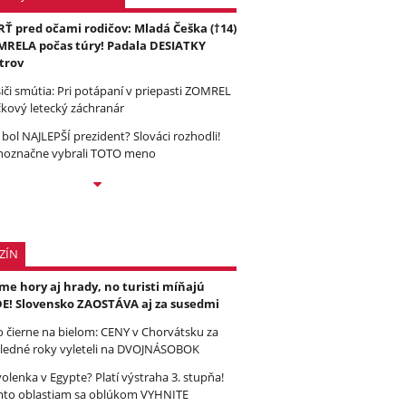
Ť pred očami rodičov: Mladá Češka (†14)
RELA počas túry! Padala DESIATKY
trov
iči smútia: Pri potápaní v priepasti ZOMREL
čkový letecký záchranár
 bol NAJLEPŠÍ prezident? Slováci rozhodli!
noznačne vybrali TOTO meno
ZÍN
e hory aj hrady, no turisti míňajú
E! Slovensko ZAOSTÁVA aj za susedmi
to čierne na bielom: CENY v Chorvátsku za
ledné roky vyleteli na DVOJNÁSOBOK
olenka v Egypte? Platí výstraha 3. stupňa!
to oblastiam sa oblúkom VYHNITE