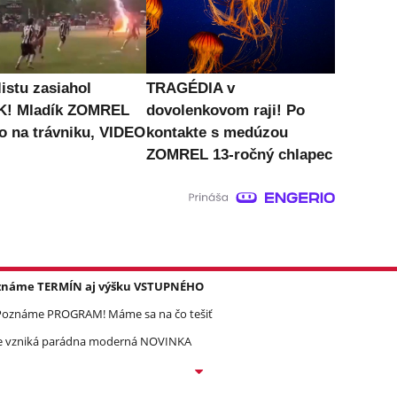
istu zasiahol
TRAGÉDIA v
K! Mladík ZOMREL
dovolenkovom raji! Po
o na trávniku, VIDEO
kontakte s medúzou
ZOMREL 13-ročný chlapec
Poznáme TERMÍN aj výšku VSTUPNÉHO
? Poznáme PROGRAM! Máme sa na čo tešiť
re vzniká parádna moderná NOVINKA