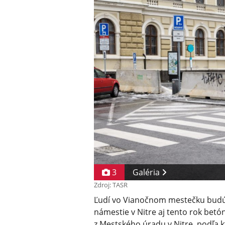
3
Galéria
Zdroj: TASR
Ľudí vo Vianočnom mestečku budú 
námestie v Nitre aj tento rok betó
z Mestského úradu v Nitre, podľa k