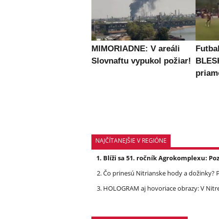
MIMORIADNE: V areáli
Futbal
Slovnaftu vypukol požiar!
BLES
priam
NAJČÍTANEJŠIE V REGIÓNE
Blíži sa 51. ročník Agrokomplexu: 
Čo prinesú Nitrianske hody a dožinky
HOLOGRAM aj hovoriace obrazy: V Nit