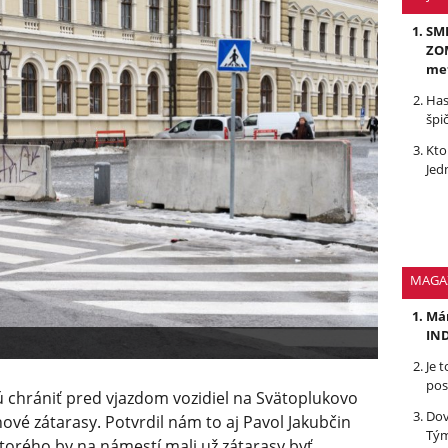
SMR
ZOM
me
Has
špi
Kto
Jed
MAGA
Mám
IND
Je 
pos
chrániť pred vjazdom vozidiel na Svätoplukovo
Dov
nové zátarasy. Potvrdil nám to aj Pavol Jakubčin
Tým
torého by na námestí mali už zátarasy byť.