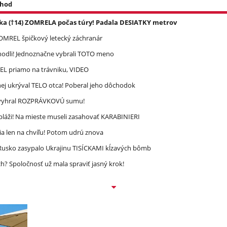
 hod
ka (†14) ZOMRELA počas túry! Padala DESIATKY metrov
 ZOMREL špičkový letecký záchranár
zhodli! Jednoznačne vybrali TOTO meno
REL priamo na trávniku, VIDEO
ej ukrýval TELO otca! Poberal jeho dôchodok
ec vyhral ROZPRÁVKOVÚ sumu!
pláži! Na mieste museli zasahovať KARABINIERI
a len na chvíľu! Potom udrú znova
! Rusko zasypalo Ukrajinu TISÍCKAMI kĺzavých bômb
? Spoločnosť už mala spraviť jasný krok!