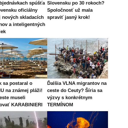
bjednávkach spúšťa
Slovensku po 30 rokoch?
ovensku oficiálny
Spoločnosť už mala
j nových skladacích
spraviť jasný krok!
nov a inteligentných
iek
k sa postaral o
Ďalšia VLNA migrantov na
 na známej pláži!
ceste do Ceuty? Šíria sa
este museli
výzvy s konkrétnym
ovať KARABINIERI
TERMÍNOM