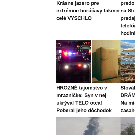
Krásne jazero pre
predo
extrémne horúčavy takmer
na Sl
celé VYSCHLO
preda
telefó
hodin
HROZNÉ tajomstvo v
Slová
mrazničke: Syn v nej
DRÁMU
ukrýval TELO otca!
Na mi
Poberal jeho dôchodok
zasah