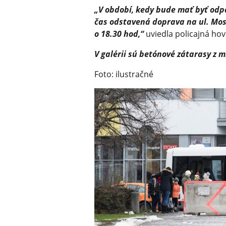
„V období, kedy bude mať byť odp
čas odstavená doprava na ul. Mos
o 18.30 hod,“
uviedla policajná ho
V galérii sú betónové zátarasy z 
Foto: ilustračné