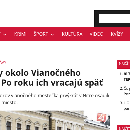
Y
KRIMI
ŠPORT
KULTÚRA
VIDEO
KVÍZY
ÁVY
NAJČÍT
y okolo Vianočného
Blí
 Po roku ich vracajú späť
TE
Čo 
Poz
orov vianočného mestečka prvýkrát v Nitre osadili
e miesto.
HOL
par
NAJČÍ