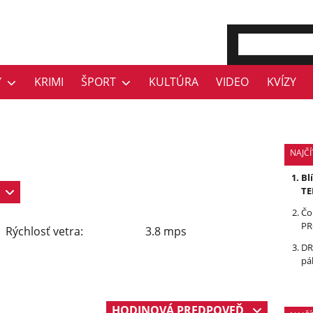
Y
KRIMI
ŠPORT
KULTÚRA
VIDEO
KVÍZY
NAJČÍ
Bl
TE
Čo
PR
Rýchlosť vetra:
3.8 mps
DR
pá
HODINOVÁ PREDPOVEĎ