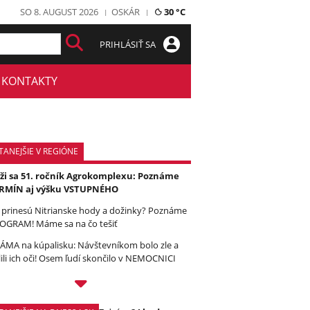
SO 8. AUGUST 2026
OSKÁR
30 °C
PRIHLÁSIŤ SA
KONTAKTY
TANEJŠIE V REGIÓNE
íži sa 51. ročník Agrokomplexu: Poznáme
RMÍN aj výšku VSTUPNÉHO
 prinesú Nitrianske hody a dožinky? Poznáme
OGRAM! Máme sa na čo tešiť
ÁMA na kúpalisku: Návštevníkom bolo zle a
lili ich oči! Osem ľudí skončilo v NEMOCNICI