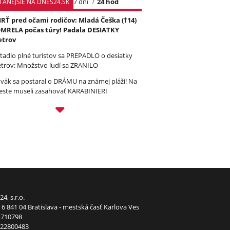
7 dní
24 hod
TANEJŠIE NA DNES24.SK
RŤ pred očami rodičov: Mladá Češka (†14)
MRELA počas túry! Padala DESIATKY
trov
etadlo plné turistov sa PREPADLO o desiatky
trov: Množstvo ľudí sa ZRANILO
ovák sa postaral o DRÁMU na známej pláži! Na
este museli zasahovať KARABINIERI
24, s.r.o.
6 841 04 Bratislava - mestská časť Karlova Ves
4710798
022800483