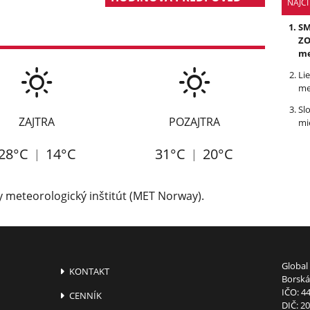
NAJČÍ
SM
ZO
me
Li
me
Sl
ZAJTRA
POZAJTRA
mi
28°C
14°C
31°C
20°C
 meteorologický inštitút (MET Norway)
.
Global 
KONTAKT
Borská 
IČO: 4
CENNÍK
DIČ: 2