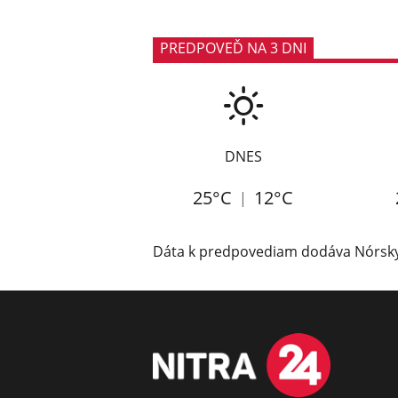
PREDPOVEĎ NA 3 DNI
DNES
25°C
12°C
Dáta k predpovediam dodáva
Nórsky