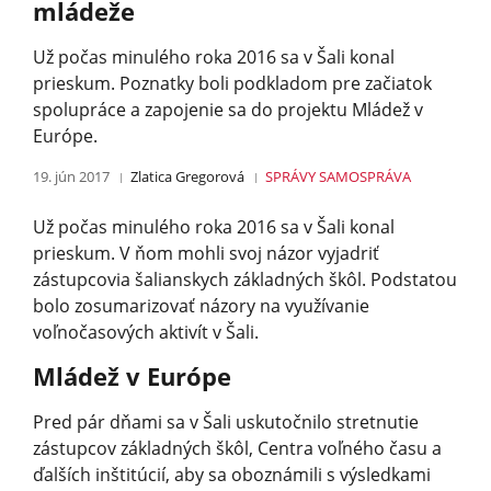
mládeže
Už počas minulého roka 2016 sa v Šali konal
prieskum. Poznatky boli podkladom pre začiatok
spolupráce a zapojenie sa do projektu Mládež v
Európe.
19. jún 2017
Zlatica Gregorová
SPRÁVY
SAMOSPRÁVA
Už počas minulého roka 2016 sa v Šali konal
prieskum. V ňom mohli svoj názor vyjadriť
zástupcovia šalianskych základných škôl. Podstatou
bolo zosumarizovať názory na využívanie
voľnočasových aktivít v Šali.
Mládež v Európe
Pred pár dňami sa v Šali uskutočnilo stretnutie
zástupcov základných škôl, Centra voľného času a
ďalších inštitúcií, aby sa oboznámili s výsledkami