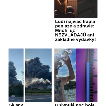
Ľudí najviac trápia
peniaze a zdravie:
Mnohí už
NEZVLÁDAJÚ ani
základné výdavky!
Sklady
Uplynulá noc bola