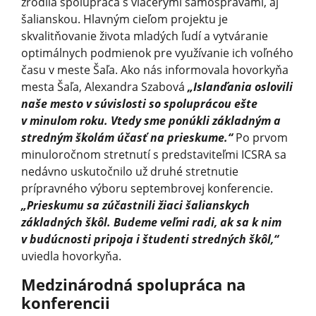
zrodila spolupráca s viacerými samosprávami, aj
šalianskou. Hlavným cieľom projektu je
skvalitňovanie života mladých ľudí a vytváranie
optimálnych podmienok pre využívanie ich voľného
času v meste Šaľa. Ako nás informovala hovorkyňa
mesta Šaľa, Alexandra Szabová
„Islanďania oslovili
naše mesto v súvislosti so spoluprácou ešte
v minulom roku. Vtedy sme ponúkli základným a
stredným školám účasť na prieskume.“
Po prvom
minuloročnom stretnutí s predstaviteľmi ICSRA sa
nedávno uskutočnilo už druhé stretnutie
prípravného výboru septembrovej konferencie.
„Prieskumu sa zúčastnili žiaci šalianskych
základných škôl. Budeme veľmi radi, ak sa k nim
v budúcnosti pripoja i študenti stredných škôl,“
uviedla hovorkyňa.
Medzinárodná spolupráca na
konferencii