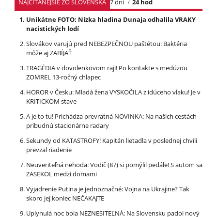
NAJČÍTANEJŠIE ZO SLOVENSKA
7 dní
24 hod
Unikátne FOTO: Nízka hladina Dunaja odhalila VRAKY
nacistických lodí
Slovákov varujú pred NEBEZPEČNOU paštétou: Baktéria
môže aj ZABÍJAŤ
TRAGÉDIA v dovolenkovom raji! Po kontakte s medúzou
ZOMREL 13-ročný chlapec
HOROR v Česku: Mladá žena VYSKOČILA z idúceho vlaku! Je v
KRITICKOM stave
A je to tu! Prichádza prevratná NOVINKA: Na našich cestách
pribudnú stacionárne radary
Sekundy od KATASTROFY! Kapitán lietadla v poslednej chvíli
prevzal riadenie
Neuveriteľná nehoda: Vodič (87) si pomýlil pedále! S autom sa
ZASEKOL medzi domami
Vyjadrenie Putina je jednoznačné: Vojna na Ukrajine? Tak
skoro jej koniec NEČAKAJTE
Uplynulá noc bola NEZNESITEĽNÁ: Na Slovensku padol nový