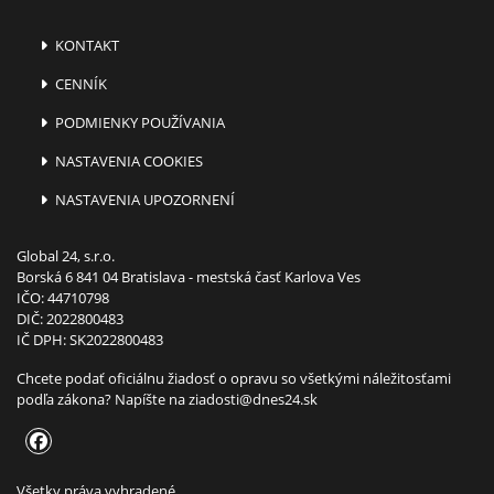
KONTAKT
CENNÍK
PODMIENKY POUŽÍVANIA
NASTAVENIA COOKIES
NASTAVENIA UPOZORNENÍ
Global 24, s.r.o.
Borská 6 841 04 Bratislava - mestská časť Karlova Ves
IČO: 44710798
DIČ: 2022800483
IČ DPH: SK2022800483
Chcete podať oficiálnu žiadosť o opravu so všetkými náležitosťami
podľa zákona? Napíšte na
ziadosti@dnes24.sk
Všetky práva vyhradené.