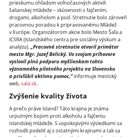
prieskumu ohľadom voľnočasových aktivít
šalianskej mládeže – skúsenosti s fajčením,
drogami, alkoholom a pod. Stretnutie bolo zároveň
pracovnou poradou k pripravovanému Mládež
v Európe. Organizátorom akcie bolo Mesto Šaľa a
ICSRA (Islandského centra pre sociálny výskum a
analýzu).
„Pracovné stretnutie otvoril primátor
mesta Mgr. Jozef Belický. Vo svojom príhovore
vyslovil plnú podporu myšlienkam tohto
významného pilotného projektu na Slovensku
a prisľúbil aktívnu pomoc,“
informuje mestský
web,
sala.sk.
Zvýšenie kvality života
A prečo práve Island? Táto krajina je známa
urputným bojom proti alkoholu a fajčeniu
islandskej mládeže. S uspokojivými výsledkami sa
rozhodli podeliť aj s ostatnými krajinami a tak sa