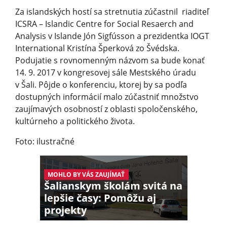
Za islandských hostí sa stretnutia zúčastnil riaditeľ
ICSRA – Islandic Centre for Social Resaerch and
Analysis v Islande Jón Sigfússon a prezidentka IOGT
International Kristína Šperková zo Švédska.
Podujatie s rovnomenným názvom sa bude konať
14. 9. 2017 v kongresovej sále Mestského úradu
v Šali. Pôjde o konferenciu, ktorej by sa podľa
dostupných informácií malo zúčastniť množstvo
zaujímavých osobností z oblasti spoločenského,
kultúrneho a politického života.
Foto: ilustračné
MOHLO BY VÁS ZAUJÍMAŤ
Šalianskym školám svitá na
lepšie časy: Pomôžu aj
projekty