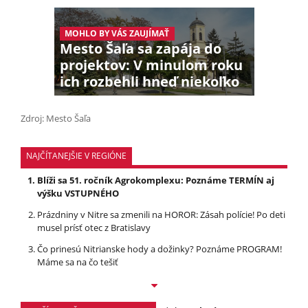
MOHLO BY VÁS ZAUJÍMAŤ
Mesto Šaľa sa zapája do
projektov: V minulom roku
ich rozbehli hneď niekoľko
Zdroj: Mesto Šaľa
NAJČÍTANEJŠIE V REGIÓNE
Blíži sa 51. ročník Agrokomplexu: Poznáme TERMÍN aj
výšku VSTUPNÉHO
Prázdniny v Nitre sa zmenili na HOROR: Zásah polície! Po deti
musel prísť otec z Bratislavy
Čo prinesú Nitrianske hody a dožinky? Poznáme PROGRAM!
Máme sa na čo tešiť