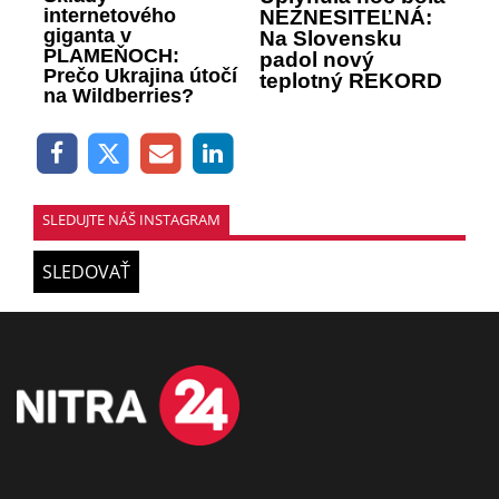
internetového
NEZNESITEĽNÁ:
giganta v
Na Slovensku
PLAMEŇOCH:
padol nový
Prečo Ukrajina útočí
teplotný REKORD
na Wildberries?
SLEDUJTE NÁŠ INSTAGRAM
SLEDOVAŤ