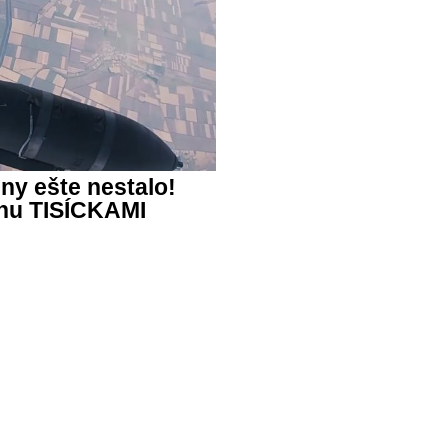
jny ešte nestalo!
inu TISÍCKAMI