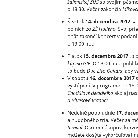
šalianskej ZUŠ
so svojím pásm
o 18.30. Večer zakončia
Mikovc
Štvrtok
14. decembra 2017
sa 
po nich zo
ZŠ Hollého
. Svoj pri
opäť zakončí koncert v podan
o 19.00 hod.
Piatok
15. decembra 2017
to o
kapela GJF
. O 18.00 hod. publi
to bude
Duo Live Guitars
, aby v
V sobotu
16. decembra 2017
s
vystúpení. V programe od 16.0
Chodúlové divadielko
ako aj naš
a Bluesové Vianoce.
Nedeľné popoludnie
17. dece
a hudobného tria. Večer sa mô
Revival
. Okrem nákupov, korzov
môžete dosýta vykorčuľovať n