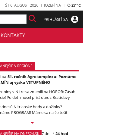
ŠT 6. AUGUST 2026
JOZEFÍNA
27 °C
PRIHLÁSIŤ SA
KONTAKTY
ANEJŠIE V REGIÓNE
ži sa 51. ročník Agrokomplexu: Poznáme
RMÍN aj výšku VSTUPNÉHO
zdniny v Nitre sa zmenili na HOROR: Zásah
cie! Po deti musel prísť otec z Bratislavy
prinesú Nitrianske hody a dožinky?
náme PROGRAM! Máme sa na čo tešiť
7 dní
24 hod
TANEJŠIE NA DNES24.SK