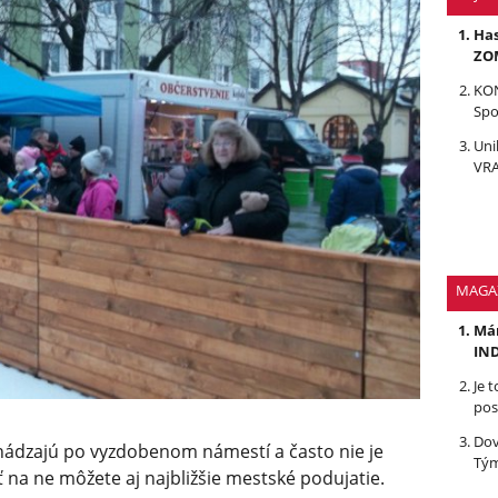
Has
ZOM
KON
Spo
Uni
VRA
MAGA
Mám
IND
Je 
pos
Dov
hádzajú po vyzdobenom námestí a často nie je
Tým
ť na ne môžete aj najbližšie mestské podujatie.