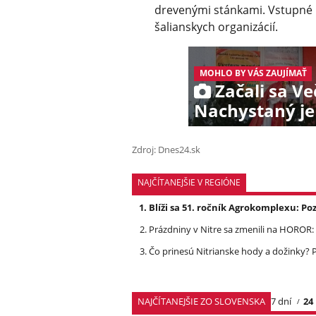
drevenými stánkami. Vstupné n
šalianskych organizácií.
MOHLO BY VÁS ZAUJÍMAŤ
Začali sa Ve
Nachystaný je
Zdroj: Dnes24.sk
NAJČÍTANEJŠIE V REGIÓNE
Blíži sa 51. ročník Agrokomplexu: 
Prázdniny v Nitre sa zmenili na HOROR: Z
Čo prinesú Nitrianske hody a dožinky
NAJČÍTANEJŠIE ZO SLOVENSKA
7 dní
24