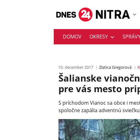
DOMOV
OKRESY
SPRÁV
10. december 2017
Zlatica Gregorová
Šalianske vianočné
pre vás mesto pri
S príchodom Vianoc sa obce i mes
spoločne zapália adventnú sviečku,