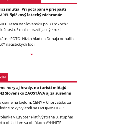
iči smútia: Pri potápaní v priepasti
REL špičkový letecký záchranár
IEC Tesca na Slovensku po 30 rokoch?
ločnosť už mala spraviť jasný krok!
kátne FOTO: Nízka hladina Dunaja odhalila
KY nacistických lodí
ZÍN
e hory aj hrady, no turisti míňajú
E! Slovensko ZAOSTÁVA aj za susedmi
to čierne na bielom: CENY v Chorvátsku za
ledné roky vyleteli na DVOJNÁSOBOK
olenka v Egypte? Platí výstraha 3. stupňa!
to oblastiam sa oblúkom VYHNITE