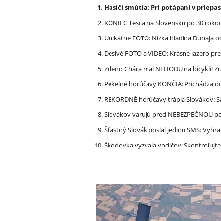
Hasiči smútia: Pri potápaní v priep
KONIEC Tesca na Slovensku po 30 rokoch
Unikátne FOTO: Nízka hladina Dunaja od
Desivé FOTO a VIDEO: Krásne jazero p
Zdeno Chára mal NEHODU na bicykli! Z
Pekelné horúčavy KONČIA: Prichádza och
REKORDNÉ horúčavy trápia Slovákov: Sa
Slovákov varujú pred NEBEZPEČNOU pašt
Šťastný Slovák poslal jedinú SMS: Vyhra
Škodovka vyzvala vodičov: Skontrolujt