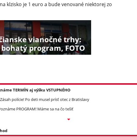
a klzisko je 1 euro a bude venované niektorej zo
čianske vianočné trhy:
 bohatý program, FOTO
Poznáme TERMÍN aj výšku VSTUPNÉHO
ásah polície! Po deti musel prísť otec z Bratislavy
? Poznáme PROGRAM! Máme sa na čo tešiť
 hod