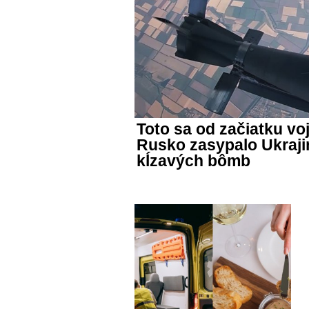
Toto sa od začiatku vo
Rusko zasypalo Ukraj
kĺzavých bômb