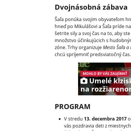
Dvojnásobná zábava
Šaľa ponúka svojim obyvateľom hne
hneď po Mikulášovi a Šaľa príde n
šetrite sily a svoj čas na to, aby st
množstvo účinkujúcich s hudobným
zóne. Trhy organizuje
Mesto Šaľa a 
chcú spríjemniť predsviatočný čas.
MOHLO BY VÁS ZAUJÍMAŤ
Umelé klzisk
na rozžiareno
PROGRAM
V stredu
13. decembra 2017
o
vás pozdravia deti z miestnych