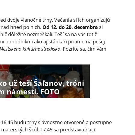
ď dvoje vianočné trhy. Večania si ich organizujú
a rad hneď po nich.
Od 12. do 20. decembra
si
e nič dôležité nezmeškali. Teší sa na vás totiž
i bonbónikmi ako aj stánkari priamo na pešej
Mestského kultúrne stredisko
. Pozrite sa, čím vám
o už teší Šaľanov, tróni
m námestí. FOTO
 16.45 budú trhy slávnostne otvorené a postupne
 materských škôl. 17.45 sa predstavia žiaci