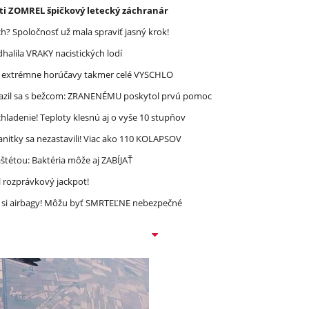
asti ZOMREL špičkový letecký záchranár
? Spoločnosť už mala spraviť jasný krok!
halila VRAKY nacistických lodí
re extrémne horúčavy takmer celé VYSCHLO
razil sa s bežcom: ZRANENÉMU poskytol prvú pomoc
ladenie! Teploty klesnú aj o vyše 10 stupňov
nitky sa nezastavili! Viac ako 110 KOLAPSOV
étou: Baktéria môže aj ZABÍJAŤ
l rozprávkový jackpot!
e si airbagy! Môžu byť SMRTEĽNE nebezpečné