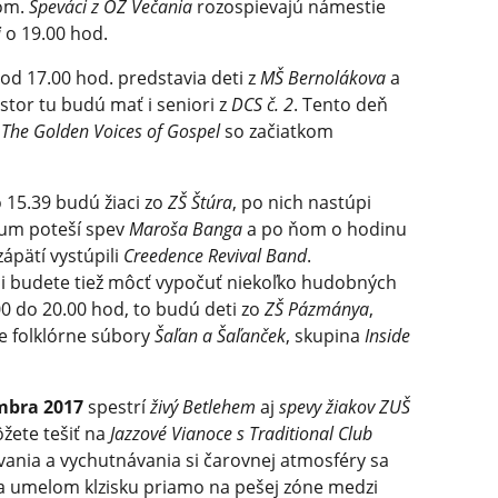
om.
Speváci z OZ Večania
rozospievajú námestie
i
o 19.00 hod.
od 17.00 hod. predstavia deti z
MŠ Bernolákova
a
estor tu budú mať i seniori z
DCS č. 2
. Tento deň
í
The Golden Voices of Gospel
so začiatkom
 15.39 budú žiaci zo
ZŠ Štúra
, po nich nastúpi
kum poteší spev
Maroša Banga
a po ňom o hodinu
zápätí vystúpili
Creedence Revival Band
.
i budete tiež môcť vypočuť niekoľko hudobných
0 do 20.00 hod, to budú deti zo
ZŠ Pázmánya
,
e folklórne súbory
Šaľan a Šaľanček
, skupina
Inside
mbra 2017
spestrí
živý Betlehem
aj
spevy žiakov ZUŠ
žete tešiť na
Jazzové Vianoce s Traditional Club
ania a vychutnávania si čarovnej atmosféry sa
a umelom klzisku priamo na pešej zóne medzi