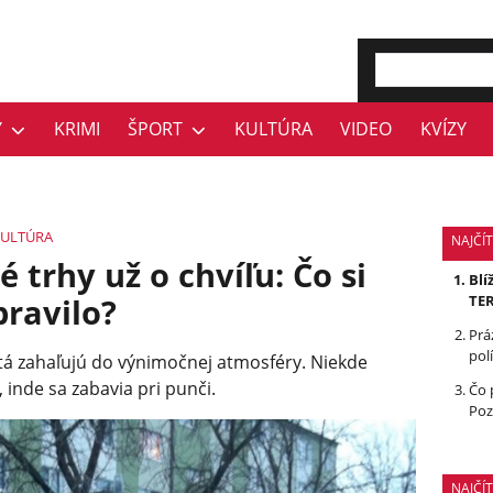
Y
KRIMI
ŠPORT
KULTÚRA
VIDEO
KVÍZY
KULTÚRA
NAJČÍT
 trhy už o chvíľu: Čo si
Blí
pravilo?
TE
Prá
polí
tá zahaľujú do výnimočnej atmosféry. Niekde
 inde sa zabavia pri punči.
Čo 
Poz
NAJČÍ