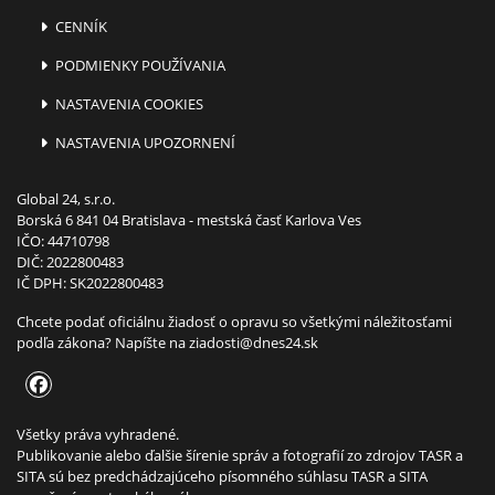
CENNÍK
PODMIENKY POUŽÍVANIA
NASTAVENIA COOKIES
NASTAVENIA UPOZORNENÍ
Global 24, s.r.o.
Borská 6 841 04 Bratislava - mestská časť Karlova Ves
IČO: 44710798
DIČ: 2022800483
IČ DPH: SK2022800483
Chcete podať oficiálnu žiadosť o opravu so všetkými náležitosťami
podľa zákona? Napíšte na
ziadosti@dnes24.sk
Všetky práva vyhradené.
Publikovanie alebo ďalšie šírenie správ a fotografií zo zdrojov TASR a
SITA sú bez predchádzajúceho písomného súhlasu TASR a SITA