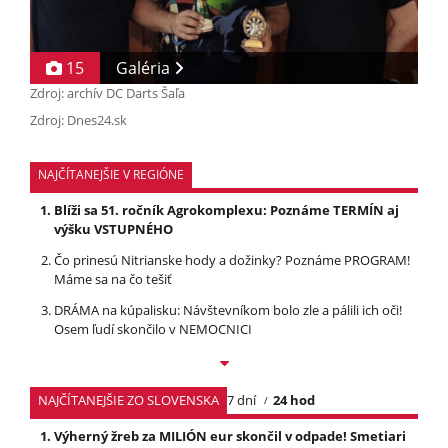
15
Galéria
Zdroj: archív DC Darts Šaľa
Zdroj: Dnes24.sk
NAJČÍTANEJŠIE V REGIÓNE
Blíži sa 51. ročník Agrokomplexu: Poznáme TERMÍN aj
výšku VSTUPNÉHO
Čo prinesú Nitrianske hody a dožinky? Poznáme PROGRAM!
Máme sa na čo tešiť
DRÁMA na kúpalisku: Návštevníkom bolo zle a pálili ich oči!
Osem ľudí skončilo v NEMOCNICI
NAJČÍTANEJŠIE ZO SLOVENSKA
7 dní
24 hod
Výherný žreb za MILIÓN eur skončil v odpade! Smetiari