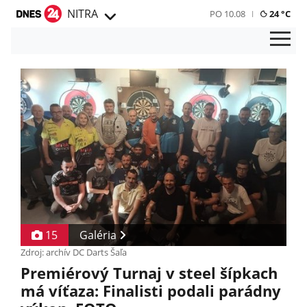
NITRA
PO 10.08
24 °C
15
Galéria
Zdroj: archív DC Darts Šaľa
Premiérový Turnaj v steel šípkach
má víťaza: Finalisti podali parádny