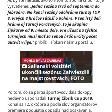
Ak by ste netušili, ako to v tomto športe chodí, tu je
vysvetlenie: „
Jedna sezóna trvá od septembra do
februára. Na konci sezóny odohráme turnaj TOP
8. Prvých 8 hráčov súťaží o poháre. V ten istý deň
hráme aj turnaj Porazených, to je skupina
šípkarov od 9. miesta dole. Pre účasť na týchto
turnajoch musí mať za sebou hráč určitý počet
aktivít v lige,"
priblížili šípkari nášmu portálu.
MOHLO BY VÁS ZAUJÍMAŤ
Šalianski voltižéri
ukončili sezónu: Zahviezdili
na majstrovstvách, FOTO
Po tom, čo sa partia športovcov dala dokopy,
nedávno usporiadali
Turnaj Čibrik Cup 2019
.
Konal sa 12. októbra a podľa slov organizátorov
premiéra podujatia dopadla nad očakávania.