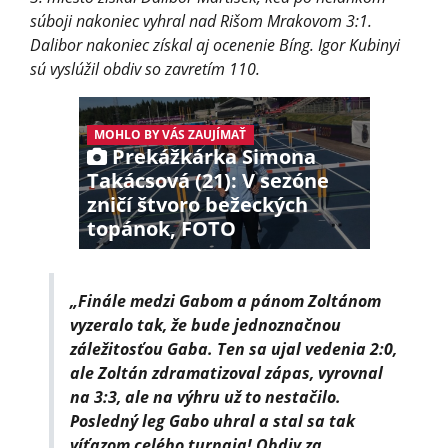
súboji nakoniec vyhral nad Rišom Mrakovom 3:1.
Dalibor nakoniec získal aj ocenenie Bíng. Igor Kubinyi
sú vyslúžil obdiv so zavretím 110.
MOHLO BY VÁS ZAUJÍMAŤ
Prekážkárka Simona
Takácsová (21): V sezóne
zničí štvoro bežeckých
topánok, FOTO
„Finále medzi Gabom a pánom Zoltánom
vyzeralo tak, že bude jednoznačnou
záležitosťou Gaba. Ten sa ujal vedenia 2:0,
ale Zoltán zdramatizoval zápas, vyrovnal
na 3:3, ale na výhru už to nestačilo.
Posledný leg Gabo uhral a stal sa tak
víťazom celého turnaja! Obdiv za