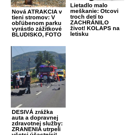
Lietadlo malo
meškanie: Otcovi
Nová ATRAKCIA v
troch detí to
tieni stromov: V
ZACHRÁNILO
obľúbenom parku
život! KOLAPS na
vyrástlo zážitkové
letisku
BLUDISKO, FOTO
DESIVÁ zrážka
auta a dopravnej
zdravotnej služby:
ZRANENIA utrpeli
všetci účastníci!