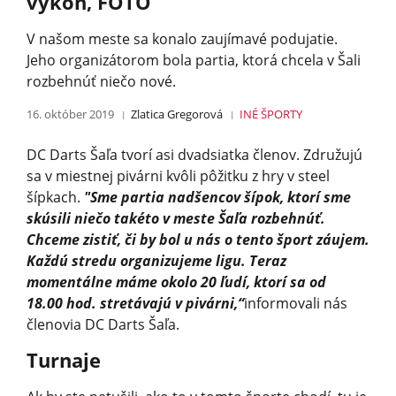
výkon, FOTO
V našom meste sa konalo zaujímavé podujatie.
Jeho organizátorom bola partia, ktorá chcela v Šali
rozbehnúť niečo nové.
16. október 2019
Zlatica Gregorová
INÉ ŠPORTY
DC Darts Šaľa tvorí asi dvadsiatka členov. Združujú
sa v miestnej pivárni kvôli pôžitku z hry v steel
šípkach.
"Sme partia nadšencov šípok, ktorí sme
skúsili niečo takéto v meste Šaľa rozbehnúť.
Chceme zistiť, či by bol u nás o tento šport záujem.
Každú stredu organizujeme ligu. Teraz
momentálne máme okolo 20 ľudí, ktorí sa od
18.00 hod. stretávajú v pivárni,“
in­formovali nás
členovia DC Darts Šaľa.
Turnaje