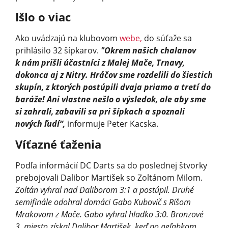
Išlo o viac
Ako uvádzajú na klubovom
webe,
do súťaže sa
prihlásilo 32 šípkarov.
"Okrem našich chalanov
k nám prišli účastníci z Malej Mače, Trnavy,
dokonca aj z Nitry. Hráčov sme rozdelili do šiestich
skupín, z ktorých postúpili dvaja priamo a tretí do
baráže! Ani vlastne nešlo o výsledok, ale aby sme
si zahrali, zabavili sa pri šípkach a spoznali
nových ľudí“,
informuje Peter Kacska.
Víťazné ťaženia
Podľa informácií DC Darts sa do poslednej štvorky
prebojovali Dalibor Martišek so Zoltánom Milom.
Zoltán vyhral nad Daliborom 3:1 a postúpil. Druhé
semifinále odohral domáci Gabo Kubovič s Rišom
Mrakovom z Mače. Gabo vyhral hladko 3:0. Bronzové
3. miesto získal Dalibor Martišek, keď po neľahkom