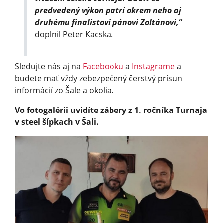
predvedený výkon patrí okrem neho aj
druhému finalistovi pánovi Zoltánovi,“
doplnil Peter Kacska.
Sledujte nás aj na
Facebooku
a
Instagrame
a
budete mať vždy zebezpečený čerstvý prísun
informácií zo Šale a okolia.
Vo fotogalérii uvidíte zábery z 1. ročníka Turnaja
v steel šípkach v Šali.