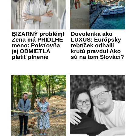
BIZARNÝ problém!
Dovolenka ako
Žena má PRIDLHÉ
LUXUS: Európsky
meno: Poisťovňa
rebríček odhalil
jej ODMIETLA
krutú pravdu! Ako
platiť plnenie
sú na tom Slováci?