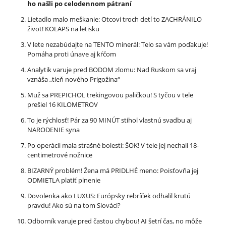
ho našli po celodennom pátraní
Lietadlo malo meškanie: Otcovi troch detí to ZACHRÁNILO
život! KOLAPS na letisku
V lete nezabúdajte na TENTO minerál: Telo sa vám poďakuje!
Pomáha proti únave aj kŕčom
Analytik varuje pred BODOM zlomu: Nad Ruskom sa vraj
vznáša „tieň nového Prigožina“
Muž sa PREPICHOL trekingovou paličkou! S tyčou v tele
prešiel 16 KILOMETROV
To je rýchlosť! Pár za 90 MINÚT stihol vlastnú svadbu aj
NARODENIE syna
Po operácii mala strašné bolesti: ŠOK! V tele jej nechali 18-
centimetrové nožnice
BIZARNÝ problém! Žena má PRIDLHÉ meno: Poisťovňa jej
ODMIETLA platiť plnenie
Dovolenka ako LUXUS: Európsky rebríček odhalil krutú
pravdu! Ako sú na tom Slováci?
Odborník varuje pred častou chybou! AI šetrí čas, no môže