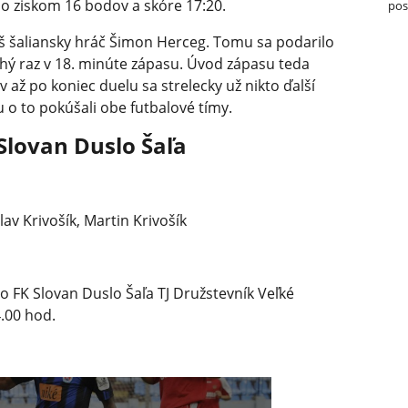
 so ziskom 16 bodov a skóre 17:20.
pos
áš šaliansky hráč Šimon Herceg. Tomu sa podarilo
uhý raz v 18. minúte zápasu. Úvod zápasu teda
 až po koniec duelu sa strelecky už nikto ďalší
u o to pokúšali obe futbalové tímy.
 Slovan Duslo Šaľa
av Krivošík, Martin Krivošík
o FK Slovan Duslo Šaľa TJ Družstevník Veľké
.00 hod.