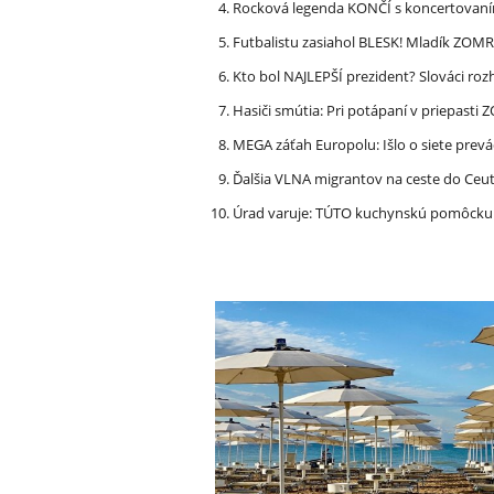
Rocková legenda KONČÍ s koncertovan
Futbalistu zasiahol BLESK! Mladík ZOM
Kto bol NAJLEPŠÍ prezident? Slováci ro
Hasiči smútia: Pri potápaní v priepasti
MEGA záťah Europolu: Išlo o siete prevá
Ďalšia VLNA migrantov na ceste do Ceu
Úrad varuje: TÚTO kuchynskú pomôcku 