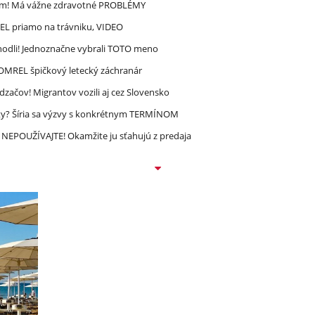
ím! Má vážne zdravotné PROBLÉMY
REL priamo na trávniku, VIDEO
zhodli! Jednoznačne vybrali TOTO meno
 ZOMREL špičkový letecký záchranár
dzačov! Migrantov vozili aj cez Slovensko
ty? Šíria sa výzvy s konkrétnym TERMÍNOM
NEPOUŽÍVAJTE! Okamžite ju sťahujú z predaja