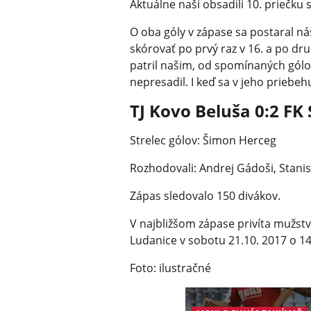
Aktuálne naši obsadili 10. priečku
O oba góly v zápase sa postaral n
skórovať po prvý raz v 16. a po dr
patril našim, od spomínaných gólov
nepresadil. I keď sa v jeho priebeh
TJ Kovo Beluša 0:2 FK
Strelec gólov: Šimon Herceg
Rozhodovali: Andrej Gádoši, Stanisl
Zápas sledovalo 150 divákov.
V najbližšom zápase privíta mužstv
Ludanice v sobotu 21.10. 2017 o 14
Foto: ilustračné