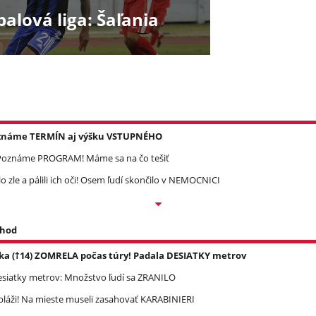
balová liga: Šaľania
Poznáme TERMÍN aj výšku VSTUPNÉHO
? Poznáme PROGRAM! Máme sa na čo tešiť
zle a pálili ich oči! Osem ľudí skončilo v NEMOCNICI
 hod
ka (†14) ZOMRELA počas túry! Padala DESIATKY metrov
esiatky metrov: Množstvo ľudí sa ZRANILO
pláži! Na mieste museli zasahovať KARABINIERI