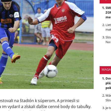
SMR
ZOM
me
Lie
met
Slo
Na 
MAGA
Dov
plá
po
Mám
Slo
estovali na štadión k súperom. A priniesli si
 im vydaril a získali ďalšie cenné body do tabuľky.
Je 