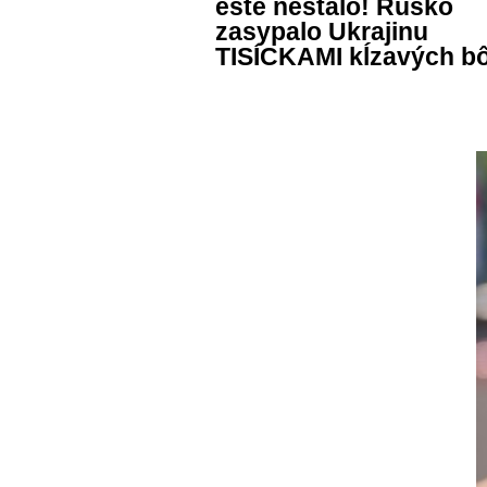
ešte nestalo! Rusko
zasypalo Ukrajinu
TISÍCKAMI kĺzavých 