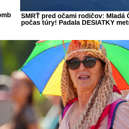
bômb
SMRŤ pred očami rodičov: Mladá
počas túry! Padala DESIATKY met