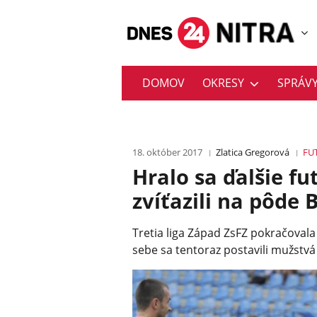
DOMOV
OKRESY
SPRÁV
18. október 2017
Zlatica Gregorová
FU
Hralo sa ďalšie fu
zvíťazili na pôde 
Tretia liga Západ ZsFZ pokračovala 
sebe sa tentoraz postavili mužstvá 