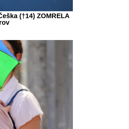
 Češka (†14) ZOMRELA
rov