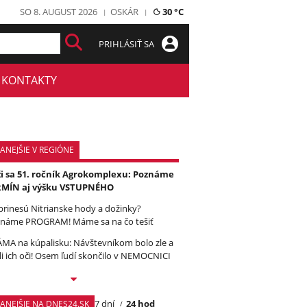
SO 8. AUGUST 2026
OSKÁR
30 °C
PRIHLÁSIŤ SA
KONTAKTY
ANEJŠIE V REGIÓNE
ži sa 51. ročník Agrokomplexu: Poznáme
RMÍN aj výšku VSTUPNÉHO
prinesú Nitrianske hody a dožinky?
náme PROGRAM! Máme sa na čo tešiť
MA na kúpalisku: Návštevníkom bolo zle a
ili ich oči! Osem ľudí skončilo v NEMOCNICI
7 dní
24 hod
TANEJŠIE NA DNES24.SK