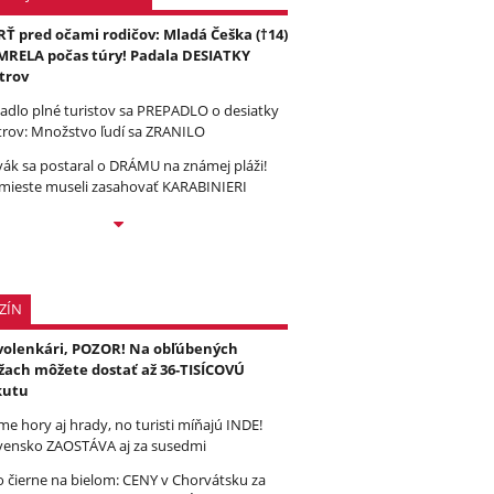
Ť pred očami rodičov: Mladá Češka (†14)
RELA počas túry! Padala DESIATKY
trov
tadlo plné turistov sa PREPADLO o desiatky
rov: Množstvo ľudí sa ZRANILO
vák sa postaral o DRÁMU na známej pláži!
mieste museli zasahovať KARABINIERI
ZÍN
olenkári, POZOR! Na obľúbených
žach môžete dostať až 36-TISÍCOVÚ
kutu
e hory aj hrady, no turisti míňajú INDE!
vensko ZAOSTÁVA aj za susedmi
to čierne na bielom: CENY v Chorvátsku za