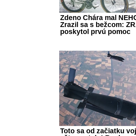
Zdeno Chára mal NEHO
Zrazil sa s bežcom:
poskytol prvú pomoc
Toto sa od začiatku vo