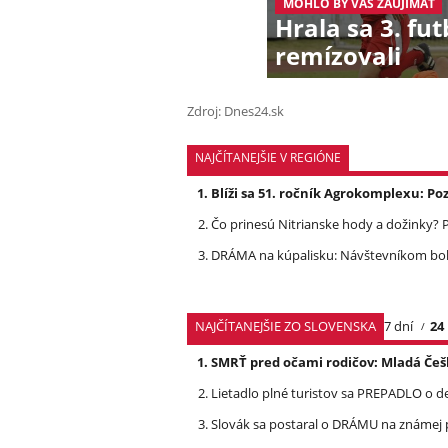
MOHLO BY VÁS ZAUJÍMAŤ
Hrala sa 3. fut
remízovali
Zdroj: Dnes24.sk
NAJČÍTANEJŠIE V REGIÓNE
Blíži sa 51. ročník Agrokomplexu: 
Čo prinesú Nitrianske hody a dožinky
DRÁMA na kúpalisku: Návštevníkom bolo 
NAJČÍTANEJŠIE ZO SLOVENSKA
7 dní
24
SMRŤ pred očami rodičov: Mladá Češ
Lietadlo plné turistov sa PREPADLO o d
Slovák sa postaral o DRÁMU na známej 