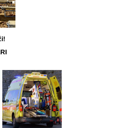
i!
RI