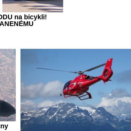
DU na bicykli!
 ZRANENÉMU
jny