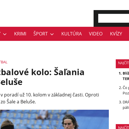
Y
KRIMI
ŠPORT
KULTÚRA
VIDEO
KVÍZY
TBAL
NAJČÍT
tbalové kolo: Šaľania
Blí
Beluše
TE
Čo 
Poz
v poradí už 10. kolom v základnej časti. Oproti
zo Šale a Beluše.
DRÁ
pál
NAJČÍ