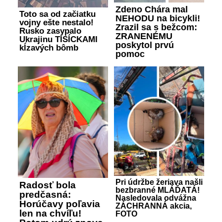
Zdeno Chára mal
Toto sa od začiatku
NEHODU na bicykli!
vojny ešte nestalo!
Zrazil sa s bežcom:
Rusko zasypalo
ZRANENÉMU
Ukrajinu TISÍCKAMI
poskytol prvú
kĺzavých bômb
pomoc
Pri údržbe žeriava našli
Radosť bola
bezbranné MLÁĎATÁ!
predčasná:
Nasledovala odvážna
Horúčavy poľavia
ZÁCHRANNÁ akcia,
len na chvíľu!
FOTO