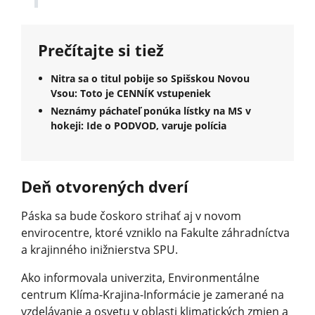
Prečítajte si tiež
Nitra sa o titul pobije so Spišskou Novou
Vsou: Toto je CENNÍK vstupeniek
Neznámy páchateľ ponúka lístky na MS v
hokeji: Ide o PODVOD, varuje polícia
Deň otvorených dverí
Páska sa bude čoskoro strihať aj v novom
envirocentre, ktoré vzniklo na Fakulte záhradníctva
a krajinného inižnierstva SPU.
Ako informovala univerzita, Environmentálne
centrum Klíma-Krajina-Informácie je zamerané na
vzdelávanie a osvetu v oblasti klimatických zmien a