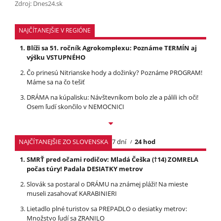
Zdroj: Dnes24.sk
NAJČÍTANEJŠIE V REGIÓNE
Blíži sa 51. ročník Agrokomplexu: Poznáme TERMÍN aj
výšku VSTUPNÉHO
Čo prinesú Nitrianske hody a dožinky? Poznáme PROGRAM!
Máme sa na čo tešiť
DRÁMA na kúpalisku: Návštevníkom bolo zle a pálili ich oči!
Osem ľudí skončilo v NEMOCNICI
NAJČÍTANEJŠIE ZO SLOVENSKA
7 dní
24 hod
SMRŤ pred očami rodičov: Mladá Češka (†14) ZOMRELA
počas túry! Padala DESIATKY metrov
Slovák sa postaral o DRÁMU na známej pláži! Na mieste
museli zasahovať KARABINIERI
Lietadlo plné turistov sa PREPADLO o desiatky metrov:
Množstvo ľudí sa ZRANILO