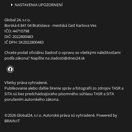
NASTAVENIA UPOZORNENÍ
Global 24, s.r.o.
Borská 6 841 04 Bratislava - mestská časť Karlova Ves
IČO: 44710798
DIČ: 2022800483
IČ DPH: SK2022800483
Chcete podať oficiálnu žiadosť o opravu so všetkými náležitosťami
podľa zákona? Napíšte na
ziadosti@dnes24.sk
Všetky práva vyhradené.
Publikovanie alebo ďalšie šírenie správ a fotografií zo zdrojov TASR a
SITA sú bez predchádzajúceho písomného súhlasu TASR a SITA
porušením autorského zákona.
©2026 Global24, s.r.o. Autorské práva sú vyhradené. Powered by
BRAIN:IT