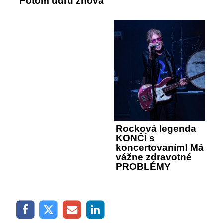
Potom udrú znova
Rocková legenda
KONČÍ s
koncertovaním! Má
vážne zdravotné
PROBLÉMY