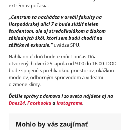
extrémov počasia.
„Centrum sa nachádza v areáli fakulty na
Hospodárskej ulici 7 a bude slúžiť nielen
študentom, ale aj stredoškolákom a žiakom
základných škôl, ktorí sem budú chodiť na
zážitkové exkurzie,“
uvádza SPU.
Nahliadnuť doň budete môcť počas Dňa
otvorených dverí 25. apríla od 9.00 do 16.00. DOD
bude spojené s prehliadkou priestorov, ukážkou
modelov, odborným sprievodom a videami
o zmene klímy.
Ďalšie správy z domova i zo sveta nájdete aj na
Dnes24
,
Facebooku
a
Instagrame
.
Mohlo by vás zaujímať