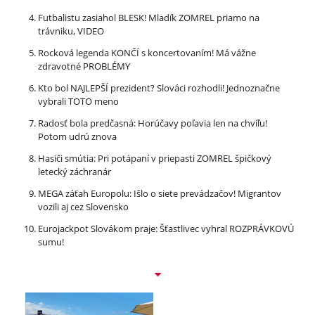
Futbalistu zasiahol BLESK! Mladík ZOMREL priamo na
trávniku, VIDEO
Rocková legenda KONČÍ s koncertovaním! Má vážne
zdravotné PROBLÉMY
Kto bol NAJLEPŠÍ prezident? Slováci rozhodli! Jednoznačne
vybrali TOTO meno
Radosť bola predčasná: Horúčavy poľavia len na chvíľu!
Potom udrú znova
Hasiči smútia: Pri potápaní v priepasti ZOMREL špičkový
letecký záchranár
MEGA záťah Europolu: Išlo o siete prevádzačov! Migrantov
vozili aj cez Slovensko
Eurojackpot Slovákom praje: Šťastlivec vyhral ROZPRÁVKOVÚ
sumu!