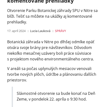
komentované prehliadky
Otvorenie Parku Botanickej záhrady SPU v Nitre sa
blíži. Tešiť sa môžete na ukážky aj komentované
prehliadky.
17. apríl 2024
Lucia Lauková
SPRÁVY
Botanická záhrada v Nitre po dlhšej odmlke opäť
otvára svoje brány pre návštevníkov. Dôvodom
niekoľko mesačnej uzávery boli práce súvisiace
s projektom nového environmentálneho centra.
V areáli sa počas uplynulých mesiacov venovali
tvorbe nových plôch, údržbe a plánovaniu ďalších
priestorov.
Slávnostné otvorenie sa bude konať na Deň
Zeme, v pondelok 22. apríla o 9:30 hod.