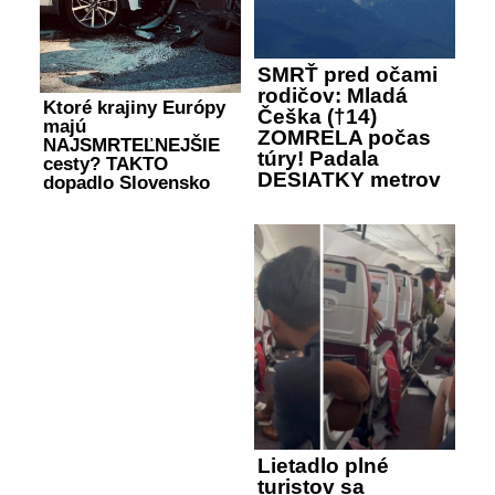
SMRŤ pred očami
rodičov: Mladá
Ktoré krajiny Európy
Češka (†14)
majú
ZOMRELA počas
NAJSMRTEĽNEJŠIE
túry! Padala
cesty? TAKTO
DESIATKY metrov
dopadlo Slovensko
Lietadlo plné
turistov sa