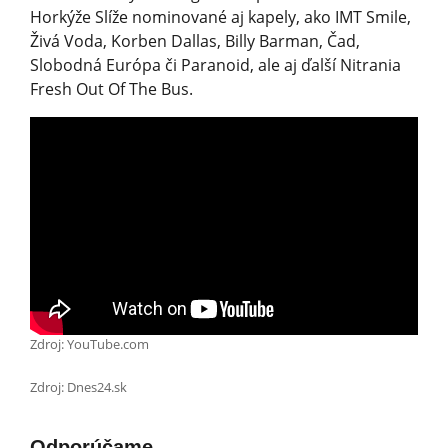
Horkýže Slíže nominované aj kapely, ako IMT Smile,
Živá Voda, Korben Dallas, Billy Barman, Čad,
Slobodná Európa či Paranoid, ale aj ďalší Nitrania
Fresh Out Of The Bus.
Zdroj: YouTube.com
Zdroj: Dnes24.sk
Odporúčame