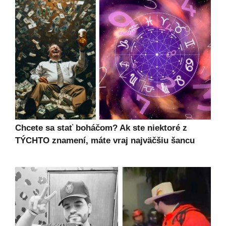
Chcete sa stať boháčom? Ak ste niektoré z
TÝCHTO znamení, máte vraj najväčšiu šancu