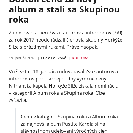
album a stali sa Skupinou
roka
Z udeľovania cien Zväzu autorov a interpretov (ZAI)
za rok 2017 neodchádzali členovia skupiny Horkýže
Slíže s prázdnymi rukami. Práve naopak.
19. január 2018
Lucia Lauková
KULTÚRA
Vo štvrtok 18. januára odovzdával Zväz autorov a
interpretov populárnej hudby výročné ceny.
Nitrianska kapela Horkýže Slíže získala nomináciu
v kategórii Album roka a Skupina roka. Obe
zvíťazila.
Cenu v kategórii Skupina roka a Album roka
za najnovší album Pustite Karola si na
slávnostnom udeľovaní výročných cien