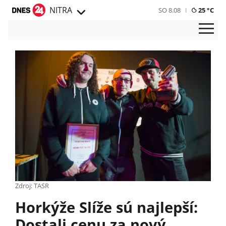
NITRA
SO 8.08
25 °C
Zdroj: TASR
Horkýže Slíže sú najlepší:
Dostali cenu za nový