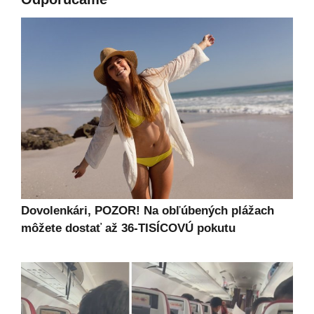
Dovolenkári, POZOR! Na obľúbených plážach
môžete dostať až 36-TISÍCOVÚ pokutu