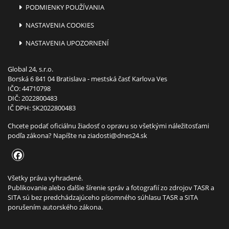
PODMIENKY POUŽÍVANIA
NASTAVENIA COOKIES
NASTAVENIA UPOZORNENÍ
Global 24, s.r.o.
Borská 6 841 04 Bratislava - mestská časť Karlova Ves
IČO: 44710798
DIČ: 2022800483
IČ DPH: SK2022800483
Chcete podať oficiálnu žiadosť o opravu so všetkými náležitosťami
podľa zákona? Napíšte na
ziadosti@dnes24.sk
Všetky práva vyhradené.
Publikovanie alebo ďalšie šírenie správ a fotografií zo zdrojov TASR a
SITA sú bez predchádzajúceho písomného súhlasu TASR a SITA
porušením autorského zákona.