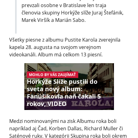
prevzali osobne v Bratislave len traja
členovia skupiny Horkýže slíže Juraj Štefánik,
Marek Viršík a Marián Sabo.
Všetky piesne z albumu Pustite Karola zverejnila
kapela 28. augusta na svojom verejnom
videokanáli. Album má celkom 13 piesní.
MOHLO BY VÁS ZAUJÍMAŤ
Horkýže Slíže pustili do
sveta nový album:
Fanúšikovia naň čakali 5
rokov, VIDEO
Medzi nominovanými na zisk Albumu roka boli
napríklad aj Čad, Korben Dallas, Richard Muller či
Saténové ruky. V kategórii Skupina roka boli okrem