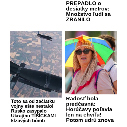
PREPADLO o
desiatky metrov:
Množstvo ľudí sa
ZRANILO
Radosť bola
Toto sa od začiatku
predčasná:
vojny ešte nestalo!
Horúčavy poľavia
Rusko zasypalo
len na chvíľu!
Ukrajinu TISÍCKAMI
Potom udrú znova
kĺzavých bômb