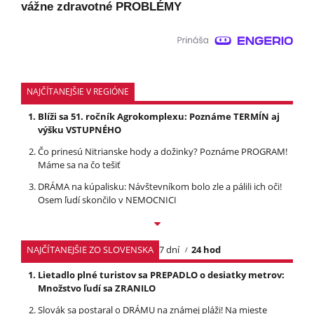
vážne zdravotné PROBLÉMY
NAJČÍTANEJŠIE V REGIÓNE
Blíži sa 51. ročník Agrokomplexu: Poznáme TERMÍN aj
výšku VSTUPNÉHO
Čo prinesú Nitrianske hody a dožinky? Poznáme PROGRAM!
Máme sa na čo tešiť
DRÁMA na kúpalisku: Návštevníkom bolo zle a pálili ich oči!
Osem ľudí skončilo v NEMOCNICI
NAJČÍTANEJŠIE ZO SLOVENSKA
7 dní
24 hod
Lietadlo plné turistov sa PREPADLO o desiatky metrov:
Množstvo ľudí sa ZRANILO
Slovák sa postaral o DRÁMU na známej pláži! Na mieste