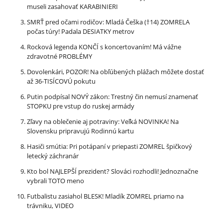
museli zasahovať KARABINIERI
SMRŤ pred očami rodičov: Mladá Češka (†14) ZOMRELA
počas túry! Padala DESIATKY metrov
Rocková legenda KONČÍ s koncertovaním! Má vážne
zdravotné PROBLÉMY
Dovolenkári, POZOR! Na obľúbených plážach môžete dostať
až 36-TISÍCOVÚ pokutu
Putin podpísal NOVÝ zákon: Trestný čin nemusí znamenať
STOPKU pre vstup do ruskej armády
Zľavy na oblečenie aj potraviny: Veľká NOVINKA! Na
Slovensku pripravujú Rodinnú kartu
Hasiči smútia: Pri potápaní v priepasti ZOMREL špičkový
letecký záchranár
Kto bol NAJLEPŠÍ prezident? Slováci rozhodli! Jednoznačne
vybrali TOTO meno
Futbalistu zasiahol BLESK! Mladík ZOMREL priamo na
trávniku, VIDEO