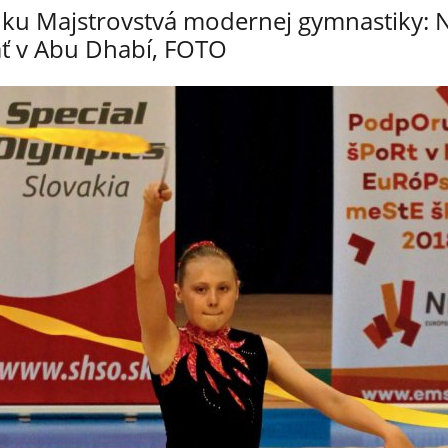
ánku Majstrovstvá modernej gymnastiky: 
ť v Abu Dhabí, FOTO