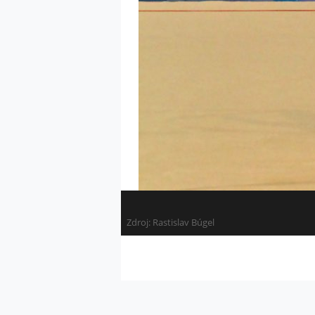
Zdroj:
Rastislav Búgel