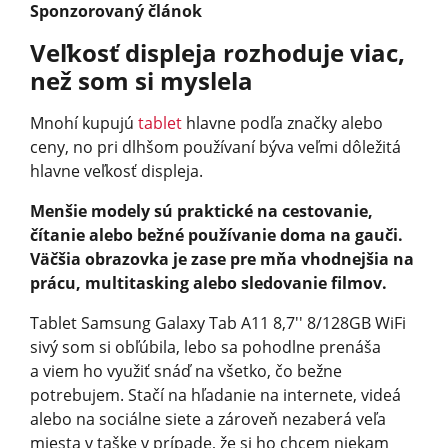
Sponzorovaný článok
Veľkosť displeja rozhoduje viac,
než som si myslela
Mnohí kupujú
tablet
hlavne podľa značky alebo
ceny, no pri dlhšom používaní býva veľmi dôležitá
hlavne veľkosť displeja.
Menšie modely sú praktické na cestovanie,
čítanie alebo bežné používanie doma na gauči.
Väčšia obrazovka je zase pre mňa vhodnejšia na
prácu, multitasking alebo sledovanie filmov.
Tablet Samsung Galaxy Tab A11 8,7'' 8/128GB WiFi
sivý som si obľúbila, lebo sa pohodlne prenáša
a viem ho využiť snáď na všetko, čo bežne
potrebujem. Stačí na hľadanie na internete, videá
alebo na sociálne siete a zároveň nezaberá veľa
miesta v taške v prípade, že si ho chcem niekam