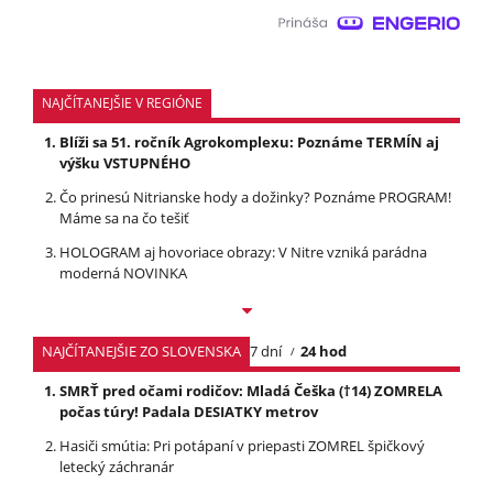
NAJČÍTANEJŠIE V REGIÓNE
Blíži sa 51. ročník Agrokomplexu: Poznáme TERMÍN aj
výšku VSTUPNÉHO
Čo prinesú Nitrianske hody a dožinky? Poznáme PROGRAM!
Máme sa na čo tešiť
HOLOGRAM aj hovoriace obrazy: V Nitre vzniká parádna
moderná NOVINKA
NAJČÍTANEJŠIE ZO SLOVENSKA
7 dní
24 hod
SMRŤ pred očami rodičov: Mladá Češka (†14) ZOMRELA
počas túry! Padala DESIATKY metrov
Hasiči smútia: Pri potápaní v priepasti ZOMREL špičkový
letecký záchranár