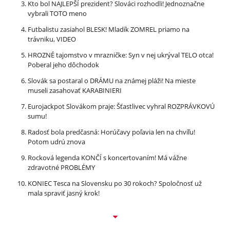
Kto bol NAJLEPŠÍ prezident? Slováci rozhodli! Jednoznačne
vybrali TOTO meno
Futbalistu zasiahol BLESK! Mladík ZOMREL priamo na
trávniku, VIDEO
HROZNÉ tajomstvo v mrazničke: Syn v nej ukrýval TELO otca!
Poberal jeho dôchodok
Slovák sa postaral o DRÁMU na známej pláži! Na mieste
museli zasahovať KARABINIERI
Eurojackpot Slovákom praje: Šťastlivec vyhral ROZPRÁVKOVÚ
sumu!
Radosť bola predčasná: Horúčavy poľavia len na chvíľu!
Potom udrú znova
Rocková legenda KONČÍ s koncertovaním! Má vážne
zdravotné PROBLÉMY
KONIEC Tesca na Slovensku po 30 rokoch? Spoločnosť už
mala spraviť jasný krok!