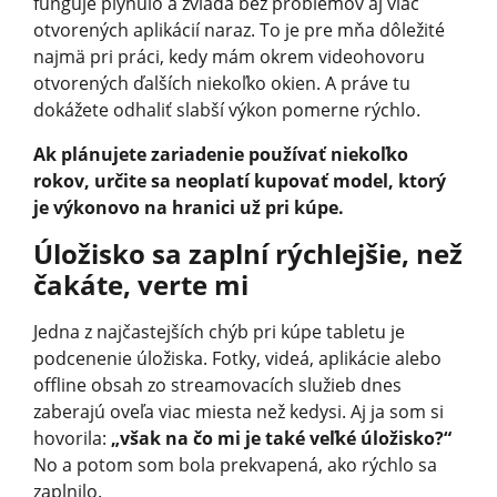
funguje plynulo a zvláda bez problémov aj viac
otvorených aplikácií naraz. To je pre mňa dôležité
najmä pri práci, kedy mám okrem videohovoru
otvorených ďalších niekoľko okien. A práve tu
dokážete odhaliť slabší výkon pomerne rýchlo.
Ak plánujete zariadenie používať niekoľko
rokov, určite sa neoplatí kupovať model, ktorý
je výkonovo na hranici už pri kúpe.
Úložisko sa zaplní rýchlejšie, než
čakáte, verte mi
Jedna z najčastejších chýb pri kúpe tabletu je
podcenenie úložiska. Fotky, videá, aplikácie alebo
offline obsah zo streamovacích služieb dnes
zaberajú oveľa viac miesta než kedysi. Aj ja som si
hovorila:
„však na čo mi je také veľké úložisko?“
No a potom som bola prekvapená, ako rýchlo sa
zaplnilo.