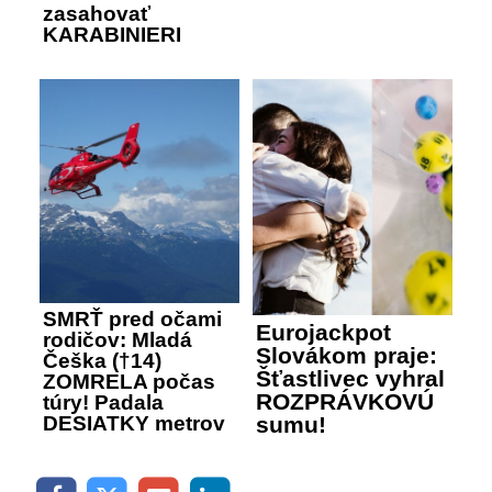
zasahovať
KARABINIERI
SMRŤ pred očami
Eurojackpot
rodičov: Mladá
Slovákom praje:
Češka (†14)
Šťastlivec vyhral
ZOMRELA počas
ROZPRÁVKOVÚ
túry! Padala
sumu!
DESIATKY metrov