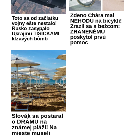
Zdeno Chára mal
Toto sa od začiatku
NEHODU na bicykli!
vojny ešte nestalo!
Zrazil sa s bežcom:
Rusko zasypalo
ZRANENÉMU
Ukrajinu TISÍCKAMI
poskytol prvú
kĺzavých bômb
pomoc
Slovák sa postaral
o DRÁMU na
známej pláži! Na
mieste museli