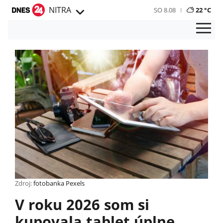
NITRA
SO 8.08
22 °C
Zdroj:
fotobanka Pexels
V roku 2026 som si
kupovala tablet úplne