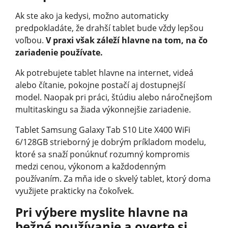
Ak ste ako ja kedysi, možno automaticky
predpokladáte, že drahší tablet bude vždy lepšou
voľbou.
V praxi však záleží hlavne na tom, na čo
zariadenie používate.
Ak potrebujete tablet hlavne na internet, videá
alebo čítanie, pokojne postačí aj dostupnejší
model. Naopak pri práci, štúdiu alebo náročnejšom
multitaskingu sa žiada výkonnejšie zariadenie.
Tablet Samsung Galaxy Tab S10 Lite X400 WiFi
6/128GB strieborný je dobrým príkladom modelu,
ktoré sa snaží ponúknuť rozumný kompromis
medzi cenou, výkonom a každodenným
používaním. Za mňa ide o skvelý tablet, ktorý doma
využijete prakticky na čokoľvek.
Pri výbere myslite hlavne na
bežné používanie a overte si