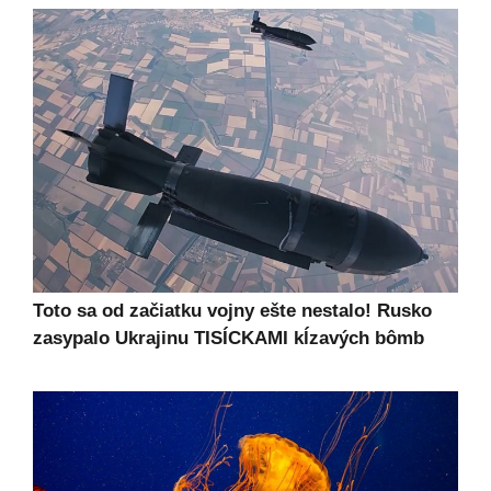
Toto sa od začiatku vojny ešte nestalo! Rusko
zasypalo Ukrajinu TISÍCKAMI kĺzavých bômb