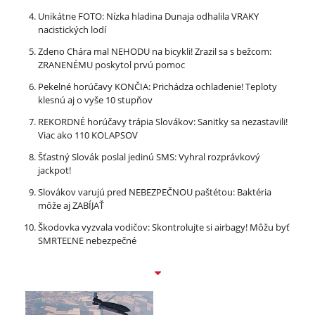
Unikátne FOTO: Nízka hladina Dunaja odhalila VRAKY
nacistických lodí
Zdeno Chára mal NEHODU na bicykli! Zrazil sa s bežcom:
ZRANENÉMU poskytol prvú pomoc
Pekelné horúčavy KONČIA: Prichádza ochladenie! Teploty
klesnú aj o vyše 10 stupňov
REKORDNÉ horúčavy trápia Slovákov: Sanitky sa nezastavili!
Viac ako 110 KOLAPSOV
Šťastný Slovák poslal jedinú SMS: Vyhral rozprávkový
jackpot!
Slovákov varujú pred NEBEZPEČNOU paštétou: Baktéria
môže aj ZABÍJAŤ
Škodovka vyzvala vodičov: Skontrolujte si airbagy! Môžu byť
SMRTEĽNE nebezpečné