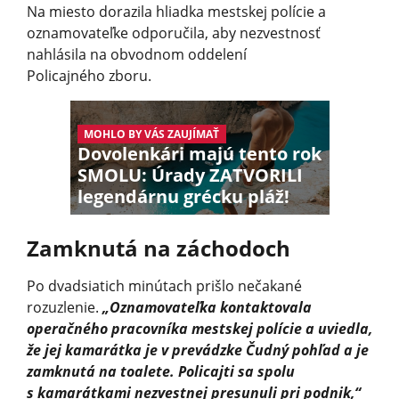
Na miesto dorazila hliadka mestskej polície a
oznamovateľke odporučila, aby nezvestnosť
nahlásila na obvodnom oddelení
Policajného zboru.
MOHLO BY VÁS ZAUJÍMAŤ
Dovolenkári majú tento rok
SMOLU: Úrady ZATVORILI
legendárnu grécku pláž!
Zamknutá na záchodoch
Po dvadsiatich minútach prišlo nečakané
rozuzlenie.
„Oznamovateľka kontaktovala
operačného pracovníka mestskej polície a uviedla,
že jej kamarátka je v prevádzke Čudný pohľad a je
zamknutá na toalete. Policajti sa spolu
s kamarátkami nezvestnej presunuli pri podnik,“