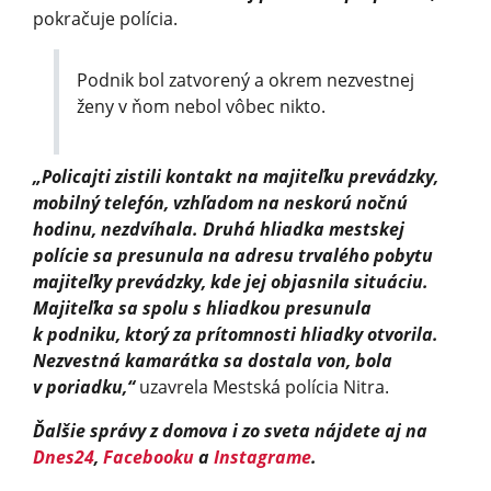
pokračuje polícia.
Podnik bol zatvorený a okrem nezvestnej
ženy v ňom nebol vôbec nikto.
„Policajti zistili kontakt na majiteľku prevádzky,
mobilný telefón, vzhľadom na neskorú nočnú
hodinu, nezdvíhala. Druhá hliadka mestskej
polície sa presunula na adresu trvalého pobytu
majiteľky prevádzky, kde jej objasnila situáciu.
Majiteľka sa spolu s hliadkou presunula
k podniku, ktorý za prítomnosti hliadky otvorila.
Nezvestná kamarátka sa dostala von, bola
v poriadku,“
uzavrela Mestská polícia Nitra.
Ďalšie správy z domova i zo sveta nájdete aj na
Dnes24
,
Facebooku
a
Instagrame
.