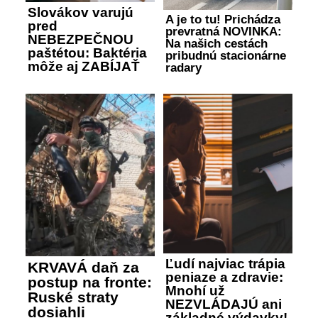
Slovákov varujú
A je to tu! Prichádza
pred
prevratná NOVINKA:
NEBEZPEČNOU
Na našich cestách
paštétou: Baktéria
pribudnú stacionárne
môže aj ZABÍJAŤ
radary
Ľudí najviac trápia
KRVAVÁ daň za
peniaze a zdravie:
postup na fronte:
Mnohí už
Ruské straty
NEZVLÁDAJÚ ani
dosiahli
základné výdavky!