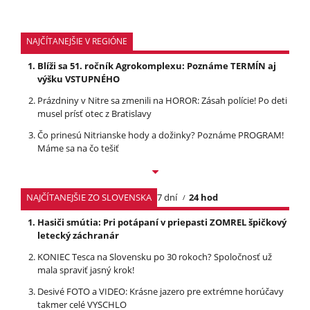
NAJČÍTANEJŠIE V REGIÓNE
Blíži sa 51. ročník Agrokomplexu: Poznáme TERMÍN aj
výšku VSTUPNÉHO
Prázdniny v Nitre sa zmenili na HOROR: Zásah polície! Po deti
musel prísť otec z Bratislavy
Čo prinesú Nitrianske hody a dožinky? Poznáme PROGRAM!
Máme sa na čo tešiť
NAJČÍTANEJŠIE ZO SLOVENSKA
7 dní
24 hod
Hasiči smútia: Pri potápaní v priepasti ZOMREL špičkový
letecký záchranár
KONIEC Tesca na Slovensku po 30 rokoch? Spoločnosť už
mala spraviť jasný krok!
Desivé FOTO a VIDEO: Krásne jazero pre extrémne horúčavy
takmer celé VYSCHLO