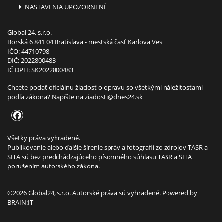
NASTAVENIA UPOZORNENÍ
Global 24, s.r.o.
Borská 6 841 04 Bratislava - mestská časť Karlova Ves
IČO: 44710798
DIČ: 2022800483
IČ DPH: SK2022800483
Chcete podať oficiálnu žiadosť o opravu so všetkými náležitosťami
podľa zákona? Napíšte na
ziadosti@dnes24.sk
Všetky práva vyhradené.
Publikovanie alebo ďalšie šírenie správ a fotografií zo zdrojov TASR a
SITA sú bez predchádzajúceho písomného súhlasu TASR a SITA
porušením autorského zákona.
©2026 Global24, s.r.o. Autorské práva sú vyhradené. Powered by
BRAIN:IT