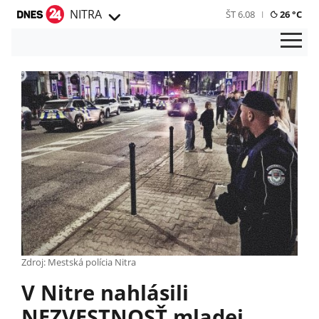
NITRA
ŠT 6.08
26 °C
Zdroj: Mestská polícia Nitra
V Nitre nahlásili
NEZVESTNOSŤ mladej