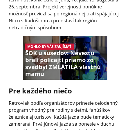
26. septembra. Projekt verejnosti ponúkne
možnosť previezť sa po regionálnej trati spájajúcej
Nitru s Radošinou a predstaví tak región
netradičným spôsobom.
MOHLO BY VÁS ZAUJÍMAŤ
ŠOK u susedov: Nevestu
brali policajti priamo zo
svadby! ZMLÁTILA vlastnú
mamu
Pre každého niečo
Retrovlak podľa organizátorov prinesie celodenný
program vhodný pre rodiny s deťmi, fanúšikov
železnice aj turistov. Každá jazda bude tematicky
zameraná. Prvá júnová jazda sa ponesie v duchu