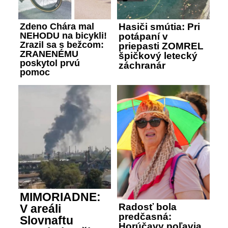
Zdeno Chára mal
Hasiči smútia: Pri
NEHODU na bicykli!
potápaní v
Zrazil sa s bežcom:
priepasti ZOMREL
ZRANENÉMU
špičkový letecký
poskytol prvú
záchranár
pomoc
MIMORIADNE:
Radosť bola
V areáli
predčasná:
Slovnaftu
Horúčavy poľavia