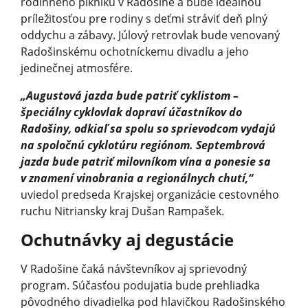
rodinného pikniku v Radošine a bude ideálnou
príležitosťou pre rodiny s deťmi stráviť deň plný
oddychu a zábavy. Júlový retrovlak bude venovaný
Radošinskému ochotníckemu divadlu a jeho
jedinečnej atmosfére.
„Augustová jazda bude patriť cyklistom –
špeciálny cyklovlak dopraví účastníkov do
Radošiny, odkiaľ sa spolu so sprievodcom vydajú
na spoločnú cyklotúru regiónom. Septembrová
jazda bude patriť milovníkom vína a ponesie sa
v znamení vinobrania a regionálnych chutí,“
uviedol predseda Krajskej organizácie cestovného
ruchu Nitriansky kraj Dušan Rampašek.
Ochutnávky aj degustácie
V Radošine čaká návštevníkov aj sprievodný
program. Súčasťou podujatia bude prehliadka
pôvodného divadielka pod hlavičkou Radošinského