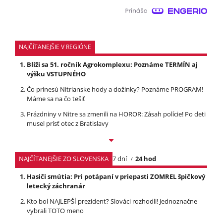
NAJČÍTANEJŠIE V REGIÓNE
Blíži sa 51. ročník Agrokomplexu: Poznáme TERMÍN aj
výšku VSTUPNÉHO
Čo prinesú Nitrianske hody a dožinky? Poznáme PROGRAM!
Máme sa na čo tešiť
Prázdniny v Nitre sa zmenili na HOROR: Zásah polície! Po deti
musel prísť otec z Bratislavy
NAJČÍTANEJŠIE ZO SLOVENSKA
7 dní
24 hod
Hasiči smútia: Pri potápaní v priepasti ZOMREL špičkový
letecký záchranár
Kto bol NAJLEPŠÍ prezident? Slováci rozhodli! Jednoznačne
vybrali TOTO meno