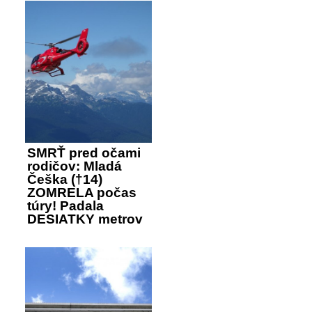
SMRŤ pred očami
rodičov: Mladá
Češka (†14)
ZOMRELA počas
túry! Padala
DESIATKY metrov