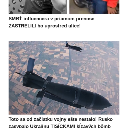
SMRŤ influencera v priamom prenose:
ZASTRELILI ho uprostred ulice!
Toto sa od začiatku vojny ešte nestalo! Rusko
zasypalo Ukrajinu TISÍCKAMI kĺzavých bômb