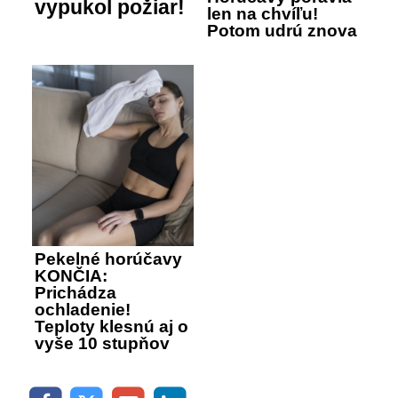
vypukol požiar!
len na chvíľu!
Potom udrú znova
Pekelné horúčavy
KONČIA:
Prichádza
ochladenie!
Teploty klesnú aj o
vyše 10 stupňov