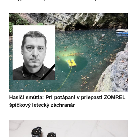
Hasiči smútia: Pri potápaní v priepasti ZOMREL
špičkový letecký záchranár