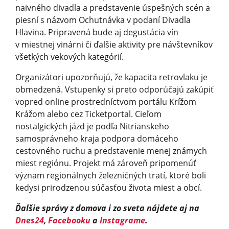
naivného divadla a predstavenie úspešných scén a
piesní s názvom Ochutnávka v podaní Divadla
Hlavina. Pripravená bude aj degustácia vín
v miestnej vinárni či ďalšie aktivity pre návštevníkov
všetkých vekových kategórií.
Organizátori upozorňujú, že kapacita retrovlaku je
obmedzená. Vstupenky si preto odporúčajú zakúpiť
vopred online prostredníctvom portálu Krížom
Krážom alebo cez Ticketportal. Cieľom
nostalgických jázd je podľa Nitrianskeho
samosprávneho kraja podpora domáceho
cestovného ruchu a predstavenie menej známych
miest regiónu. Projekt má zároveň pripomenúť
význam regionálnych železničných tratí, ktoré boli
kedysi prirodzenou súčasťou života miest a obcí.
Ďalšie správy z domova i zo sveta nájdete aj na
Dnes24
,
Facebooku
a
Instagrame
.