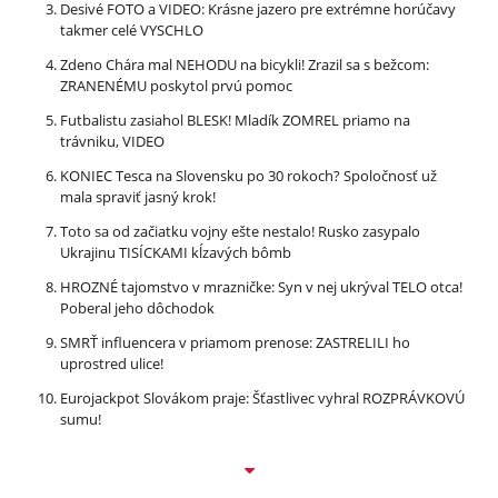
Desivé FOTO a VIDEO: Krásne jazero pre extrémne horúčavy
takmer celé VYSCHLO
Zdeno Chára mal NEHODU na bicykli! Zrazil sa s bežcom:
ZRANENÉMU poskytol prvú pomoc
Futbalistu zasiahol BLESK! Mladík ZOMREL priamo na
trávniku, VIDEO
KONIEC Tesca na Slovensku po 30 rokoch? Spoločnosť už
mala spraviť jasný krok!
Toto sa od začiatku vojny ešte nestalo! Rusko zasypalo
Ukrajinu TISÍCKAMI kĺzavých bômb
HROZNÉ tajomstvo v mrazničke: Syn v nej ukrýval TELO otca!
Poberal jeho dôchodok
SMRŤ influencera v priamom prenose: ZASTRELILI ho
uprostred ulice!
Eurojackpot Slovákom praje: Šťastlivec vyhral ROZPRÁVKOVÚ
sumu!