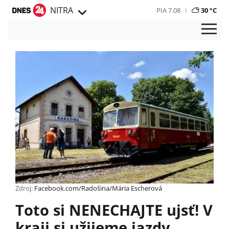
NITRA
PIA 7.08
30 °C
Zdroj:
Facebook.com/Radošina/Mária Escherová
Toto si NENECHAJTE ujsť! V
kraji si užijeme jazdy