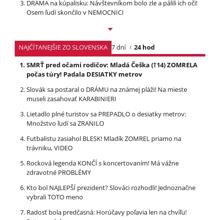
DRÁMA na kúpalisku: Návštevníkom bolo zle a pálili ich oči!
Osem ľudí skončilo v NEMOCNICI
NAJČÍTANEJŠIE ZO SLOVENSKA
7 dní
24 hod
SMRŤ pred očami rodičov: Mladá Češka (†14) ZOMRELA
počas túry! Padala DESIATKY metrov
Slovák sa postaral o DRÁMU na známej pláži! Na mieste
museli zasahovať KARABINIERI
Lietadlo plné turistov sa PREPADLO o desiatky metrov:
Množstvo ľudí sa ZRANILO
Futbalistu zasiahol BLESK! Mladík ZOMREL priamo na
trávniku, VIDEO
Rocková legenda KONČÍ s koncertovaním! Má vážne
zdravotné PROBLÉMY
Kto bol NAJLEPŠÍ prezident? Slováci rozhodli! Jednoznačne
vybrali TOTO meno
Radosť bola predčasná: Horúčavy poľavia len na chvíľu!