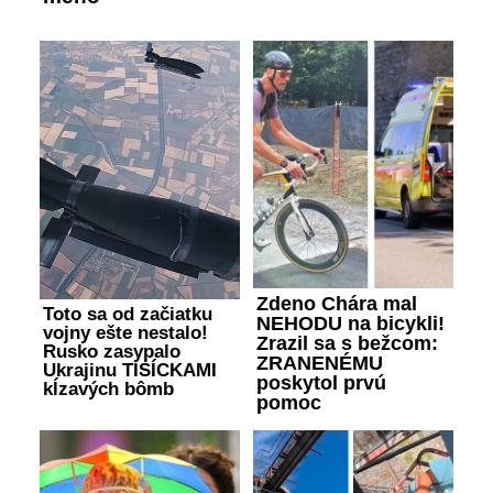
Zdeno Chára mal
Toto sa od začiatku
NEHODU na bicykli!
vojny ešte nestalo!
Zrazil sa s bežcom:
Rusko zasypalo
ZRANENÉMU
Ukrajinu TISÍCKAMI
poskytol prvú
kĺzavých bômb
pomoc