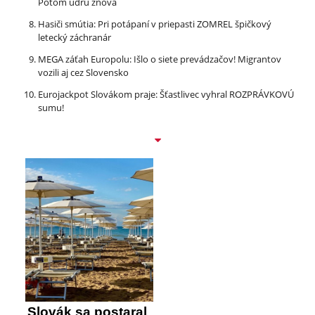
Potom udrú znova
Hasiči smútia: Pri potápaní v priepasti ZOMREL špičkový
letecký záchranár
MEGA záťah Europolu: Išlo o siete prevádzačov! Migrantov
vozili aj cez Slovensko
Eurojackpot Slovákom praje: Šťastlivec vyhral ROZPRÁVKOVÚ
sumu!
Slovák sa postaral