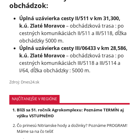
obchádzok:
Úplná uzávierka cesty II/511 v km 31,300,
k.ú. Zlaté Moravce
– obchádzková trasa : po
cestných komunikáciách II/511 a III/5118, dĺžka
obchádzky 5000 m.
Úplná uzávierka cesty III/06433 v km 28,586,
k.ú. Zlaté Moravce
– obchádzková trasa : po
cestných komunikáciách III/5118 a III/5114 a
I/64, dĺžka obchádzky : 5000 m.
Zdroj: Dnes24.sk
NAJČÍTANEJŠIE V REGIÓNE
Blíži sa 51. ročník Agrokomplexu: Poznáme TERMÍN aj
výšku VSTUPNÉHO
Čo prinesú Nitrianske hody a dožinky? Poznáme PROGRAM!
Máme sa na čo tešiť