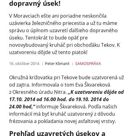
dopravný úsek!
V Moravciach ešte ani poriadne neskončila
uzávierka železničného priecestia a už tu máme
správu o úplnom uzavretí ďalšieho dopravného
úseku. Tentokrát to bude opäť pre
novovybudovaný kruháč pri obchoďáku Tekov. K
uzatvoreniu dôjde už tento piatok!
16. október 2014
Peter Klimant
SAMOSPRÁVA
Okružná križovatka pri Tekove bude uzatvorená už
od zajtra. Informovala o tom Eva Škvareková
z Okresného úradu Nitra.
„K uzatvoreniu dôjde od
17.10. 2014 od 16.00 hod. do 19.10. 2014 do
24.00 hod,“
informuje Škvareková. Podľa našich
informácií má byť kruháč uzatvorený z dôvodu
frézovania a pokladania novej asfaltovej vrstvy.
Prehľad uzavretých úsekov a