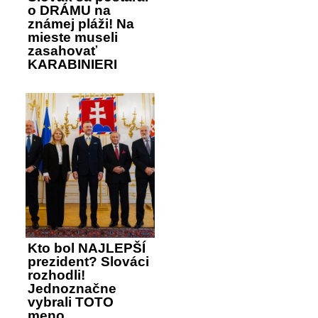
o DRÁMU na
známej pláži! Na
mieste museli
zasahovať
KARABINIERI
Kto bol NAJLEPŠÍ
prezident? Slováci
rozhodli!
Jednoznačne
vybrali TOTO
meno