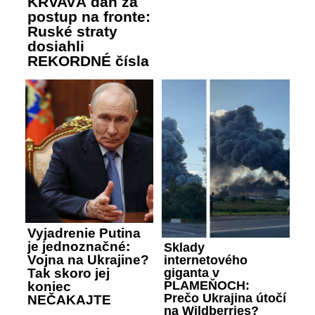
KRVAVÁ daň za
postup na fronte:
Ruské straty
dosiahli
REKORDNÉ čísla
Vyjadrenie Putina
je jednoznačné:
Sklady
Vojna na Ukrajine?
internetového
giganta v
Tak skoro jej
PLAMEŇOCH:
koniec
Prečo Ukrajina útočí
NEČAKAJTE
na Wildberries?