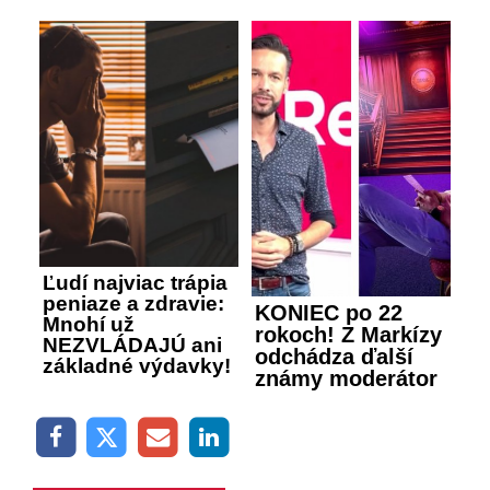
Ľudí najviac trápia
peniaze a zdravie:
KONIEC po 22
Mnohí už
rokoch! Z Markízy
NEZVLÁDAJÚ ani
odchádza ďalší
základné výdavky!
známy moderátor