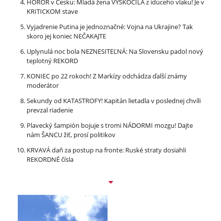
HOROR v Česku: Mladá žena VYSKOČILA z idúceho vlaku! Je v
KRITICKOM stave
Vyjadrenie Putina je jednoznačné: Vojna na Ukrajine? Tak
skoro jej koniec NEČAKAJTE
Uplynulá noc bola NEZNESITEĽNÁ: Na Slovensku padol nový
teplotný REKORD
KONIEC po 22 rokoch! Z Markízy odchádza ďalší známy
moderátor
Sekundy od KATASTROFY! Kapitán lietadla v poslednej chvíli
prevzal riadenie
Plavecký šampión bojuje s tromi NÁDORMI mozgu! Dajte
nám ŠANCU žiť, prosí politikov
KRVAVÁ daň za postup na fronte: Ruské straty dosiahli
REKORDNÉ čísla