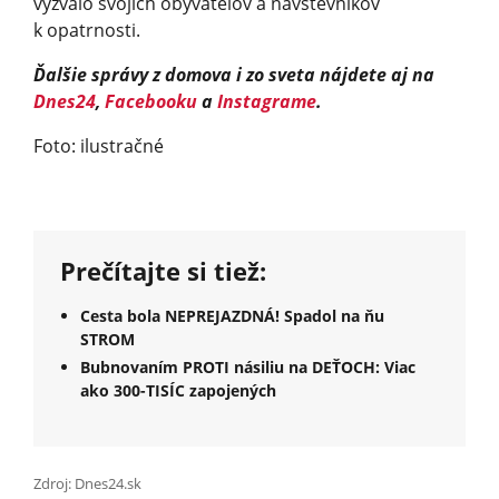
vyzvalo svojich obyvateľov a návštevníkov
k opatrnosti.
Ďalšie správy z domova i zo sveta nájdete aj na
Dnes24
,
Facebooku
a
Instagrame
.
Foto: ilustračné
Prečítajte si tiež:
Cesta bola NEPREJAZDNÁ! Spadol na ňu
STROM
Bubnovaním PROTI násiliu na DEŤOCH: Viac
ako 300-TISÍC zapojených
Zdroj: Dnes24.sk