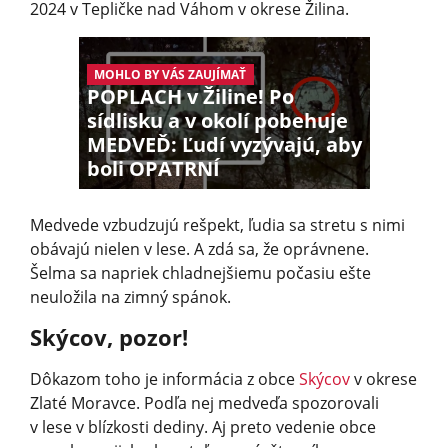
2024 v Tepličke nad Váhom v okrese Žilina.
MOHLO BY VÁS ZAUJÍMAŤ
POPLACH v Žiline! Po
sídlisku a v okolí pobehuje
MEDVEĎ: Ľudí vyzývajú, aby
boli OPATRNÍ
Medvede vzbudzujú rešpekt, ľudia sa stretu s nimi
obávajú nielen v lese. A zdá sa, že oprávnene.
Šelma sa napriek chladnejšiemu počasiu ešte
neuložila na zimný spánok.
Skýcov, pozor!
Dôkazom toho je informácia z obce
Skýcov
v okrese
Zlaté Moravce. Podľa nej medveďa spozorovali
v lese v blízkosti dediny. Aj preto vedenie obce