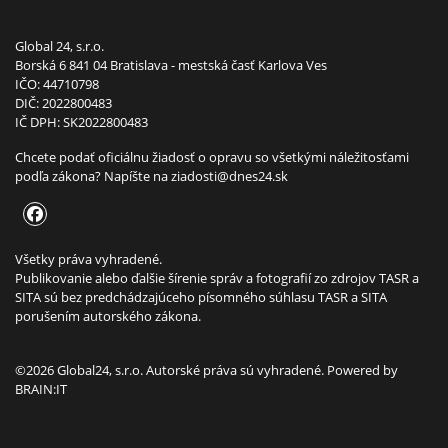
Global 24, s.r.o.
Borská 6 841 04 Bratislava - mestská časť Karlova Ves
IČO: 44710798
DIČ: 2022800483
IČ DPH: SK2022800483
Chcete podať oficiálnu žiadosť o opravu so všetkými náležitosťami
podľa zákona? Napíšte na
ziadosti@dnes24.sk
Všetky práva vyhradené.
Publikovanie alebo ďalšie šírenie správ a fotografií zo zdrojov TASR a
SITA sú bez predchádzajúceho písomného súhlasu TASR a SITA
porušením autorského zákona.
©2026 Global24, s.r.o. Autorské práva sú vyhradené. Powered by
BRAIN:IT