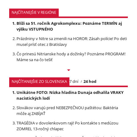
NAJČÍTANEJŠIE V REGIÓNE
Blíži sa 51. ročník Agrokomplexu: Poznáme TERMÍN aj
výšku VSTUPNÉHO
Prázdniny v Nitre sa zmenili na HOROR: Zásah polície! Po deti
musel prísť otec z Bratislavy
Čo prinesú Nitrianske hody a dožinky? Poznáme PROGRAM!
Máme sa na čo tešiť
NAJČÍTANEJŠIE ZO SLOVENSKA
7 dní
24 hod
Unikátne FOTO: Nízka hladina Dunaja odhalila VRAKY
nacistických lodí
Slovákov varujú pred NEBEZPEČNOU paštétou: Baktéria
môže aj ZABÍJAŤ
TRAGÉDIA v dovolenkovom raji! Po kontakte s medúzou
ZOMREL 13-ročný chlapec