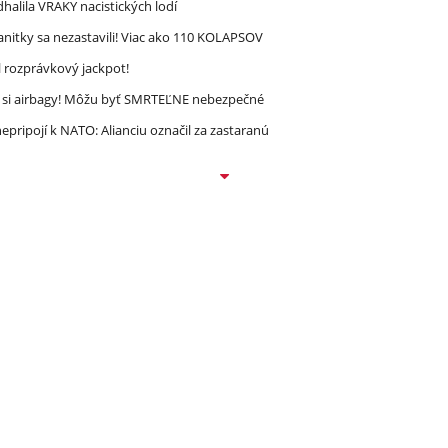
halila VRAKY nacistických lodí
nitky sa nezastavili! Viac ako 110 KOLAPSOV
l rozprávkový jackpot!
e si airbagy! Môžu byť SMRTEĽNE nebezpečné
epripojí k NATO: Alianciu označil za zastaranú