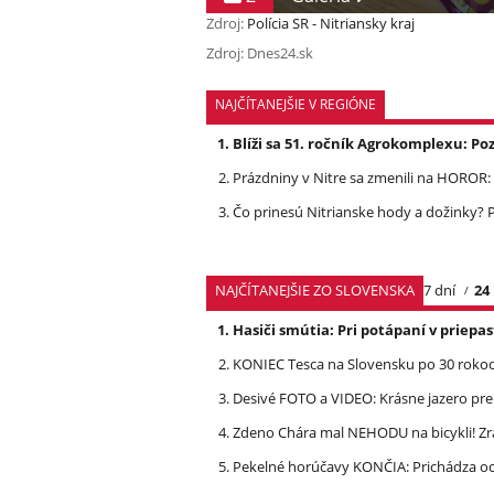
Zdroj:
Polícia SR - Nitriansky kraj
Zdroj: Dnes24.sk
NAJČÍTANEJŠIE V REGIÓNE
Blíži sa 51. ročník Agrokomplexu: 
Prázdniny v Nitre sa zmenili na HOROR: Z
Čo prinesú Nitrianske hody a dožinky
NAJČÍTANEJŠIE ZO SLOVENSKA
7 dní
24
Hasiči smútia: Pri potápaní v priep
KONIEC Tesca na Slovensku po 30 rokoch
Desivé FOTO a VIDEO: Krásne jazero p
Zdeno Chára mal NEHODU na bicykli! Z
Pekelné horúčavy KONČIA: Prichádza och