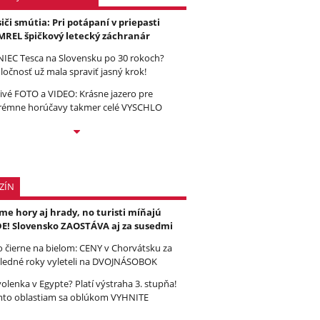
iči smútia: Pri potápaní v priepasti
REL špičkový letecký záchranár
IEC Tesca na Slovensku po 30 rokoch?
ločnosť už mala spraviť jasný krok!
ivé FOTO a VIDEO: Krásne jazero pre
rémne horúčavy takmer celé VYSCHLO
ZÍN
e hory aj hrady, no turisti míňajú
E! Slovensko ZAOSTÁVA aj za susedmi
to čierne na bielom: CENY v Chorvátsku za
ledné roky vyleteli na DVOJNÁSOBOK
olenka v Egypte? Platí výstraha 3. stupňa!
to oblastiam sa oblúkom VYHNITE