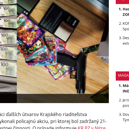
Has
ZOM
KON
Spo
Des
ext
MAGA
Mám
IND
Je 
pos
áci ďalších útvarov Krajského riaditeľstva
Dov
Tým
ykonali policajnú akciu, pri ktorej bol zadržaný 21-
estnej činnosti. O prípade informuje
KR PZ v Nitre
.