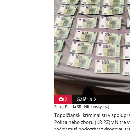
2
Galéria
Zdroj:
Polícia SR - Nitriansky kraj
Topoľčianski kriminalisti v spolupr
Policajného zboru (KR PZ) v Nitre v
ročný muž podozrivý z drogovej tr