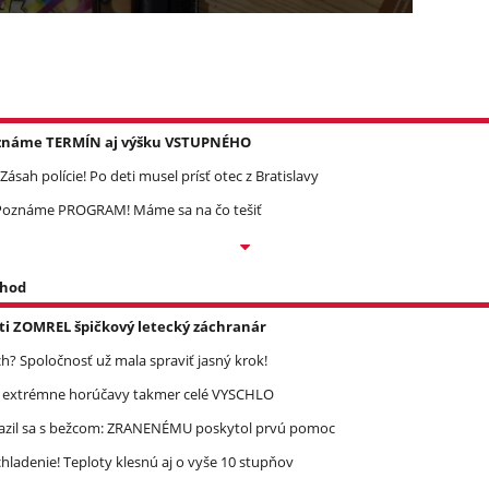
Poznáme TERMÍN aj výšku VSTUPNÉHO
ásah polície! Po deti musel prísť otec z Bratislavy
? Poznáme PROGRAM! Máme sa na čo tešiť
 hod
asti ZOMREL špičkový letecký záchranár
? Spoločnosť už mala spraviť jasný krok!
re extrémne horúčavy takmer celé VYSCHLO
razil sa s bežcom: ZRANENÉMU poskytol prvú pomoc
ladenie! Teploty klesnú aj o vyše 10 stupňov