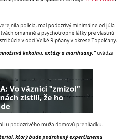
verejnila polícia, mal podozrivý minimálne od júla
tvách omamné a psychotropné látky pre vlastnú
istribúcie v obci Veľké Ripňany v okrese Topoľčany.
 množstvá kokaínu, extázy a marihuany,“
uvádza
: Vo väznici "zmizol"
ách zistili, že ho
úde
nali u podozrivého muža domovú prehliadku.
ateriál, ktorý bude podrobený expertíznemu