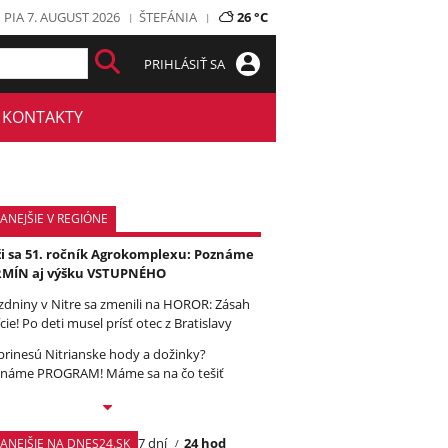
PIA 7. AUGUST 2026
ŠTEFÁNIA
26 °C
PRIHLÁSIŤ SA
KONTAKTY
ANEJŠIE V REGIÓNE
ži sa 51. ročník Agrokomplexu: Poznáme
RMÍN aj výšku VSTUPNÉHO
zdniny v Nitre sa zmenili na HOROR: Zásah
cie! Po deti musel prísť otec z Bratislavy
prinesú Nitrianske hody a dožinky?
náme PROGRAM! Máme sa na čo tešiť
7 dní
24 hod
TANEJŠIE NA DNES24.SK