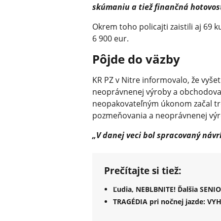
skúmaniu a tiež finančná hotovosť
Okrem toho policajti zaistili aj 69 
6 900 eur.
Pôjde do väzby
KR PZ v Nitre informovalo, že vyše
neoprávnenej výroby a obchodova
neopakovateľným úkonom začal tres
pozmeňovania a neoprávnenej výr
„V danej veci bol spracovaný návr
Prečítajte si tiež:
Ľudia, NEBLBNITE! Ďalšia SENI
TRAGÉDIA pri nočnej jazde: VY