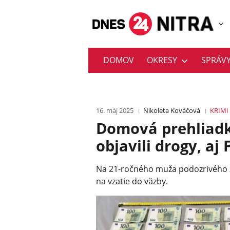
DOMOV
OKRESY
SPRÁV
16. máj 2025
Nikoleta Kováčová
KRIMI
Domová prehliadka
objavili drogy, a
Na 21-ročného muža podozrivého z 
na vzatie do väzby.