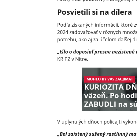
Posvietili si na dílera
Podľa získaných informácií, ktoré z
2024 zadovažovať v rôznych množs
potrebu, ako aj za účelom ďalšej d
„Išlo o doposiaľ presne nezistené
KR PZ v Nitre.
MOHLO BY VÁS ZAUJÍMAŤ
KURIOZITA DŇA
väzeň. Po hodin
ZABUDLI na s
V uplynulých dňoch policajti vyko
„Bol zaistený sušený rastlinný m