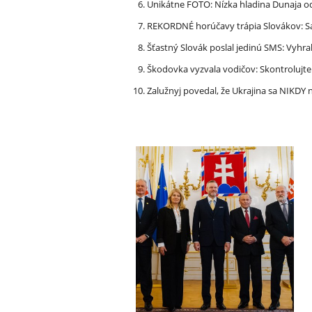
Unikátne FOTO: Nízka hladina Dunaja od
REKORDNÉ horúčavy trápia Slovákov: Sa
Šťastný Slovák poslal jedinú SMS: Vyhra
Škodovka vyzvala vodičov: Skontrolujt
Zalužnyj povedal, že Ukrajina sa NIKDY n