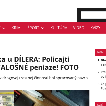
Y
KRIMI
ŠPORT
KULTÚRA
VIDEO
KVÍZY
NAJČÍT
 u DÍLERA: Policajti
Blí
j FALOŠNÉ peniaze! FOTO
TE
Prá
polí
drogovej trestnej činnosti bol spracovaný návrh
Čo 
Poz
NAJČÍ