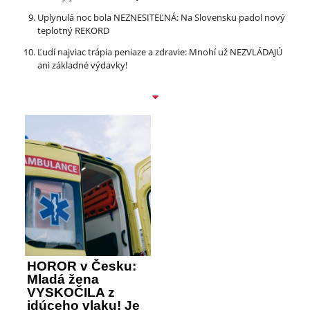
Uplynulá noc bola NEZNESITEĽNÁ: Na Slovensku padol nový
teplotný REKORD
Ľudí najviac trápia peniaze a zdravie: Mnohí už NEZVLÁDAJÚ
ani základné výdavky!
HOROR v Česku:
Mladá žena
VYSKOČILA z
idúceho vlaku! Je