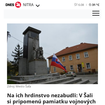
NITRA
ŠT 6.08
31 °C
Zdroj: Mesto Šaľa
Na ich hrdinstvo nezabudli: V Šali
si pripomenú pamiatku vojnových