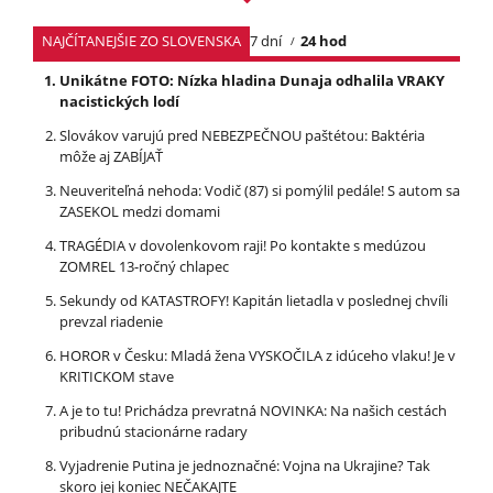
NAJČÍTANEJŠIE ZO SLOVENSKA
7 dní
24 hod
Unikátne FOTO: Nízka hladina Dunaja odhalila VRAKY
nacistických lodí
Slovákov varujú pred NEBEZPEČNOU paštétou: Baktéria
môže aj ZABÍJAŤ
Neuveriteľná nehoda: Vodič (87) si pomýlil pedále! S autom sa
ZASEKOL medzi domami
TRAGÉDIA v dovolenkovom raji! Po kontakte s medúzou
ZOMREL 13-ročný chlapec
Sekundy od KATASTROFY! Kapitán lietadla v poslednej chvíli
prevzal riadenie
HOROR v Česku: Mladá žena VYSKOČILA z idúceho vlaku! Je v
KRITICKOM stave
A je to tu! Prichádza prevratná NOVINKA: Na našich cestách
pribudnú stacionárne radary
Vyjadrenie Putina je jednoznačné: Vojna na Ukrajine? Tak
skoro jej koniec NEČAKAJTE