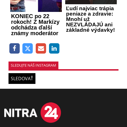
Ľudí najviac trápia
peniaze a zdravie:
KONIEC po 22
Mnohí už
rokoch! Z Markízy
NEZVLÁDAJÚ ani
odchádza ďalší
základné výdavky!
známy moderátor
SLEDUJTE NÁŠ INSTAGRAM
SLEDOVAŤ