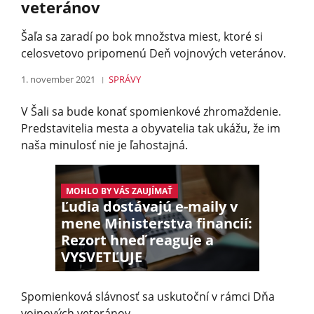
veteránov
Šaľa sa zaradí po bok množstva miest, ktoré si
celosvetovo pripomenú Deň vojnových veteránov.
1. november 2021
SPRÁVY
V Šali sa bude konať spomienkové zhromaždenie.
Predstavitelia mesta a obyvatelia tak ukážu, že im
naša minulosť nie je ľahostajná.
MOHLO BY VÁS ZAUJÍMAŤ
Ľudia dostávajú e-maily v
mene Ministerstva financií:
Rezort hneď reaguje a
VYSVETĽUJE
Spomienková slávnosť sa uskutoční v rámci Dňa
vojnových veteránov.