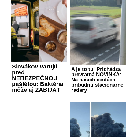
Slovákov varujú
A je to tu! Prichádza
pred
prevratná NOVINKA:
NEBEZPEČNOU
Na našich cestách
paštétou: Baktéria
pribudnú stacionárne
môže aj ZABÍJAŤ
radary