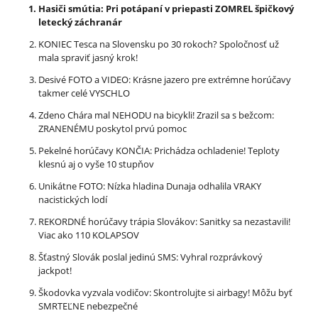
Hasiči smútia: Pri potápaní v priepasti ZOMREL špičkový
letecký záchranár
KONIEC Tesca na Slovensku po 30 rokoch? Spoločnosť už
mala spraviť jasný krok!
Desivé FOTO a VIDEO: Krásne jazero pre extrémne horúčavy
takmer celé VYSCHLO
Zdeno Chára mal NEHODU na bicykli! Zrazil sa s bežcom:
ZRANENÉMU poskytol prvú pomoc
Pekelné horúčavy KONČIA: Prichádza ochladenie! Teploty
klesnú aj o vyše 10 stupňov
Unikátne FOTO: Nízka hladina Dunaja odhalila VRAKY
nacistických lodí
REKORDNÉ horúčavy trápia Slovákov: Sanitky sa nezastavili!
Viac ako 110 KOLAPSOV
Šťastný Slovák poslal jedinú SMS: Vyhral rozprávkový
jackpot!
Škodovka vyzvala vodičov: Skontrolujte si airbagy! Môžu byť
SMRTEĽNE nebezpečné