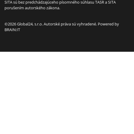
SITA sú bez predchádzajúceho písomného súhlasu TASR a SITA
porušením autorského zákona.
©2026 Global24, s.r.o. Autorské práva sú vyhradené. Powered by
BRAIN:IT