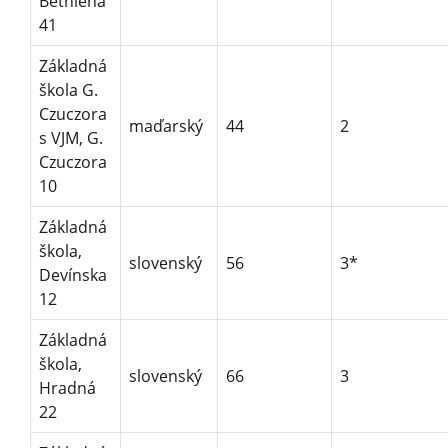
Bethlena
41
Základná
škola G.
Czuczora
maďarský
44
2
s VJM, G.
Czuczora
10
Základná
škola,
slovenský
56
3*
Devínska
12
Základná
škola,
slovenský
66
3
Hradná
22