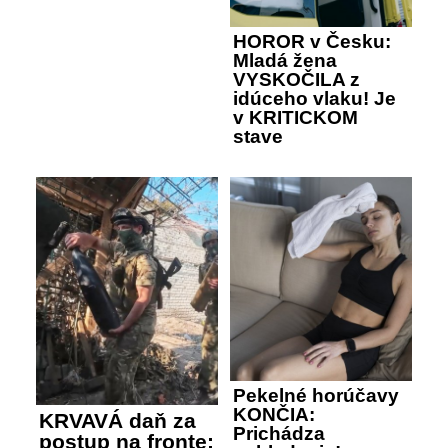
HOROR v Česku:
Mladá žena
VYSKOČILA z
idúceho vlaku! Je
v KRITICKOM
stave
Pekelné horúčavy
KONČIA:
KRVAVÁ daň za
Prichádza
postup na fronte: