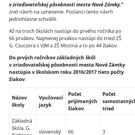
v zriaďovateľskej pôsobnosti mesta Nové Zámky,“
znel návrh na uznesenie. Poslanci tento návrh
jednohlasne schválili.
Až na troch školách nastúpi do prvého ročníka po
66 prvákov. Najmenej prvákov nastúpi do tried ZŠ
G. Czuczora s VJM a ZŠ Mostná a to po 44 žiakov.
Do prvých ročníkov základných škôl
v zriaďovateľskej pôsobnosti mesta Nové Zámky
nastúpia v školskom roku 2016/2017 tieto počty
žiakov
:
Počet
Počet
Názov
Vyučovací
prijímaných
samostatnýc
školy
jazyk
žiakov
tried
Základná
škola, G.
slovenský
66
3