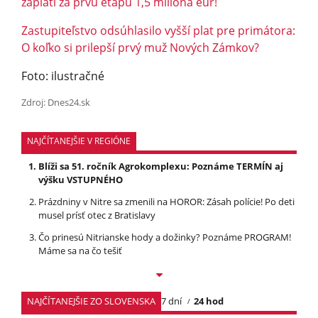
zaplatí za prvú etapu 1,5 milióna eur!
Zastupiteľstvo odsúhlasilo vyšší plat pre primátora:
O koľko si prilepší prvý muž Nových Zámkov?
Foto: ilustračné
Zdroj: Dnes24.sk
NAJČÍTANEJŠIE V REGIÓNE
Blíži sa 51. ročník Agrokomplexu: Poznáme TERMÍN aj
výšku VSTUPNÉHO
Prázdniny v Nitre sa zmenili na HOROR: Zásah polície! Po deti
musel prísť otec z Bratislavy
Čo prinesú Nitrianske hody a dožinky? Poznáme PROGRAM!
Máme sa na čo tešiť
NAJČÍTANEJŠIE ZO SLOVENSKA
7 dní
24 hod