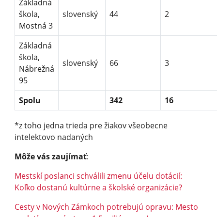
Základná
škola,
slovenský
44
2
Mostná 3
Základná
škola,
slovenský
66
3
Nábrežná
95
Spolu
342
16
*z toho jedna trieda pre žiakov všeobecne
intelektovo nadaných
Môže vás zaujímať
:
Mestskí poslanci schválili zmenu účelu dotácií:
Koľko dostanú kultúrne a školské organizácie?
Cesty v Nových Zámkoch potrebujú opravu: Mesto