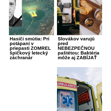
Hasiči smútia: Pri
Slovákov varujú
potápaní v
pred
priepasti ZOMREL
NEBEZPEČNOU
špičkový letecký
paštétou: Baktéria
záchranár
môže aj ZABÍJAŤ