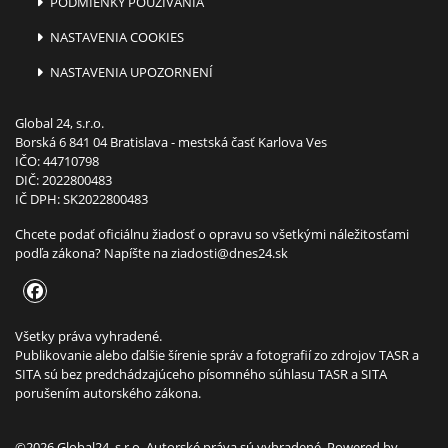
PODMIENKY POUŽÍVANIA
NASTAVENIA COOKIES
NASTAVENIA UPOZORNENÍ
Global 24, s.r.o.
Borská 6 841 04 Bratislava - mestská časť Karlova Ves
IČO: 44710798
DIČ: 2022800483
IČ DPH: SK2022800483
Chcete podať oficiálnu žiadosť o opravu so všetkými náležitosťami
podľa zákona? Napíšte na
ziadosti@dnes24.sk
Všetky práva vyhradené.
Publikovanie alebo ďalšie šírenie správ a fotografií zo zdrojov TASR a
SITA sú bez predchádzajúceho písomného súhlasu TASR a SITA
porušením autorského zákona.
©2026 Global24, s.r.o. Autorské práva sú vyhradené. Powered by