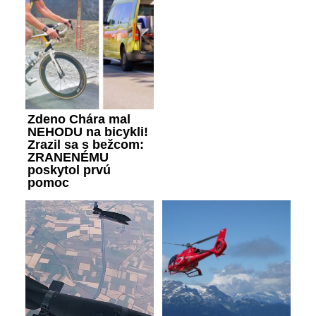
Zdeno Chára mal
NEHODU na bicykli!
Zrazil sa s bežcom:
ZRANENÉMU
poskytol prvú
pomoc