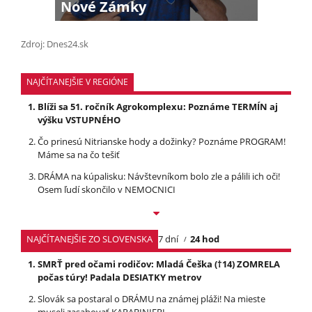
Nové Zámky
Zdroj: Dnes24.sk
NAJČÍTANEJŠIE V REGIÓNE
Blíži sa 51. ročník Agrokomplexu: Poznáme TERMÍN aj
výšku VSTUPNÉHO
Čo prinesú Nitrianske hody a dožinky? Poznáme PROGRAM!
Máme sa na čo tešiť
DRÁMA na kúpalisku: Návštevníkom bolo zle a pálili ich oči!
Osem ľudí skončilo v NEMOCNICI
NAJČÍTANEJŠIE ZO SLOVENSKA
7 dní
24 hod
SMRŤ pred očami rodičov: Mladá Češka (†14) ZOMRELA
počas túry! Padala DESIATKY metrov
Slovák sa postaral o DRÁMU na známej pláži! Na mieste