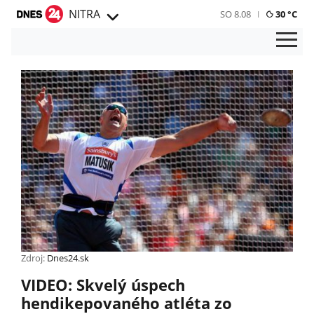
NITRA
SO 8.08
30 °C
Zdroj:
Dnes24.sk
VIDEO: Skvelý úspech
hendikepovaného atléta zo