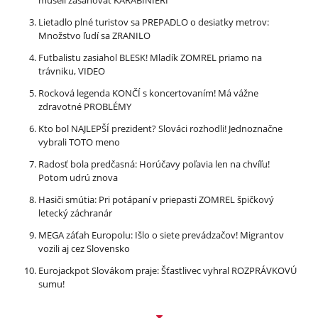
museli zasahovať KARABINIERI
Lietadlo plné turistov sa PREPADLO o desiatky metrov:
Množstvo ľudí sa ZRANILO
Futbalistu zasiahol BLESK! Mladík ZOMREL priamo na
trávniku, VIDEO
Rocková legenda KONČÍ s koncertovaním! Má vážne
zdravotné PROBLÉMY
Kto bol NAJLEPŠÍ prezident? Slováci rozhodli! Jednoznačne
vybrali TOTO meno
Radosť bola predčasná: Horúčavy poľavia len na chvíľu!
Potom udrú znova
Hasiči smútia: Pri potápaní v priepasti ZOMREL špičkový
letecký záchranár
MEGA záťah Europolu: Išlo o siete prevádzačov! Migrantov
vozili aj cez Slovensko
Eurojackpot Slovákom praje: Šťastlivec vyhral ROZPRÁVKOVÚ
sumu!