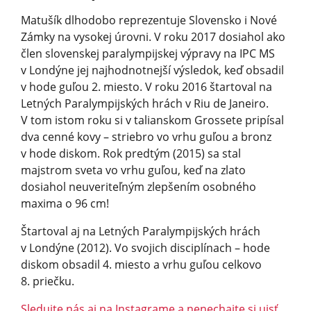
Matušík dlhodobo reprezentuje Slovensko i Nové
Zámky na vysokej úrovni. V roku 2017 dosiahol ako
člen slovenskej paralympijskej výpravy na IPC MS
v Londýne jej najhodnotnejší výsledok, keď obsadil
v hode guľou 2. miesto. V roku 2016 štartoval na
Letných Paralympijských hrách v Riu de Janeiro.
V tom istom roku si v talianskom Grossete pripísal
dva cenné kovy – striebro vo vrhu guľou a bronz
v hode diskom. Rok predtým (2015) sa stal
majstrom sveta vo vrhu guľou, keď na zlato
dosiahol neuveriteľným zlepšením osobného
maxima o 96 cm!
Štartoval aj na Letných Paralympijských hrách
v Londýne (2012). Vo svojich disciplínach – hode
diskom obsadil 4. miesto a vrhu guľou celkovo
8. priečku.
Sledujte nás aj na Instagrame a nenechajte si ujsť