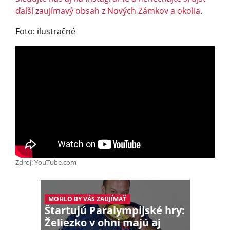
ďalší zaujímavý obsah z Nových Zámkov a okolia
.
Foto: ilustračné
Zdroj: YouTube.com
MOHLO BY VÁS ZAUJÍMAŤ
Štartujú Paralympijské hry:
Želiezko v ohni majú aj