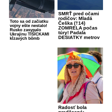
SMRŤ pred očami
rodičov: Mladá
Toto sa od začiatku
Češka (†14)
vojny ešte nestalo!
ZOMRELA počas
Rusko zasypalo
túry! Padala
Ukrajinu TISÍCKAMI
DESIATKY metrov
kĺzavých bômb
Radosť bola