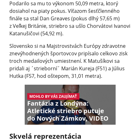
Podarilo sa mu to výkonom 50,09 metra, ktorý
dosiahol na piaty pokus. Víťazom šesťčlenného
finále sa stal Dan Greaves (pokus dlhý 57,65 m)
z Veľkej Británie, striebro sa ušlo Chorvátovi Ivanovi
Katanušičovi (54,92 m).
Slovensko si na Majstrovstvách Európy zdravotne
znevýhodnených športovcov pripísalo celkovo zisk
troch medailových umiestnení. K Matušíkovi sa
pridali aj ´strieborní´ Marián Kureja (F51) a Július
Hutka (F57, hod oštepom, 31,01 metra).
MOHLO BY VÁS ZAUJÍMAŤ
Fantázia z Londýna:
Atletické striebro putuje
do Nových Zámkov, VIDEO
Skvelá reprezentácia