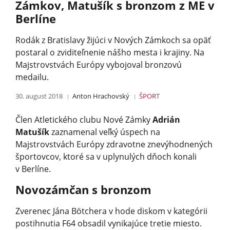
Zámkov, Matušík s bronzom z ME v
Berlíne
Rodák z Bratislavy žijúci v Nových Zámkoch sa opäť
postaral o zviditeľnenie nášho mesta i krajiny. Na
Majstrovstvách Európy vybojoval bronzovú
medailu.
30. august 2018
Anton Hrachovský
ŠPORT
Člen Atletického clubu Nové Zámky
Adrián
Matušík
zaznamenal veľký úspech na
Majstrovstvách Európy zdravotne znevýhodnených
športovcov, ktoré sa v uplynulých dňoch konali
v Berlíne.
Novozámčan s bronzom
Zverenec Jána Bötchera v hode diskom v kategórii
postihnutia F64 obsadil vynikajúce tretie miesto.