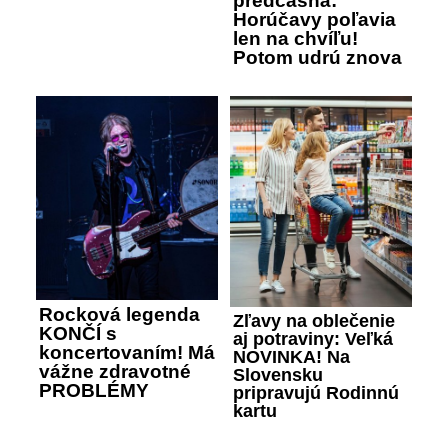
predčasná:
Horúčavy poľavia
len na chvíľu!
Potom udrú znova
Rocková legenda
Zľavy na oblečenie
KONČÍ s
aj potraviny: Veľká
koncertovaním! Má
NOVINKA! Na
vážne zdravotné
Slovensku
PROBLÉMY
pripravujú Rodinnú
kartu