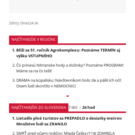
Zdroj: Dnes24.sk
NAJČÍTANEJŠIE V REGIÓNE
Blíži sa 51. ročník Agrokomplexu: Poznáme TERMÍN aj
výšku VSTUPNÉHO
Čo prinesú Nitrianske hody a dožinky? Poznáme PROGRAM!
Máme sa na čo tešiť
DRÁMA na kúpalisku: Návštevníkom bolo zle a pálili ich oči!
Osem ľudí skončilo v NEMOCNICI
NAJČÍTANEJŠIE ZO SLOVENSKA
7 dní
24 hod
Lietadlo plné turistov sa PREPADLO o desiatky metrov:
Množstvo ľudí sa ZRANILO
SMRŤ pred očami rodičov: Mladá Češka (†14) ZOMRELA