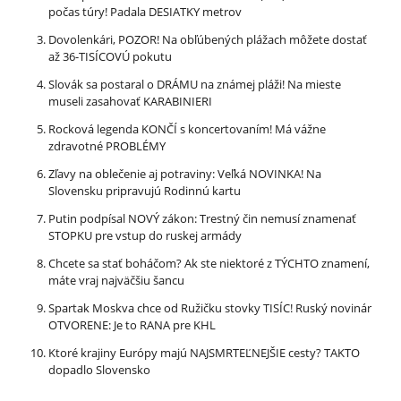
počas túry! Padala DESIATKY metrov
Dovolenkári, POZOR! Na obľúbených plážach môžete dostať
až 36-TISÍCOVÚ pokutu
Slovák sa postaral o DRÁMU na známej pláži! Na mieste
museli zasahovať KARABINIERI
Rocková legenda KONČÍ s koncertovaním! Má vážne
zdravotné PROBLÉMY
Zľavy na oblečenie aj potraviny: Veľká NOVINKA! Na
Slovensku pripravujú Rodinnú kartu
Putin podpísal NOVÝ zákon: Trestný čin nemusí znamenať
STOPKU pre vstup do ruskej armády
Chcete sa stať boháčom? Ak ste niektoré z TÝCHTO znamení,
máte vraj najväčšiu šancu
Spartak Moskva chce od Ružičku stovky TISÍC! Ruský novinár
OTVORENE: Je to RANA pre KHL
Ktoré krajiny Európy majú NAJSMRTEĽNEJŠIE cesty? TAKTO
dopadlo Slovensko