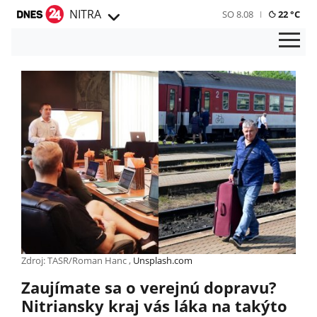
NITRA
SO 8.08
22 °C
Zdroj: TASR/Roman Hanc ,
Unsplash.com
Zaujímate sa o verejnú dopravu?
Nitriansky kraj vás láka na takýto