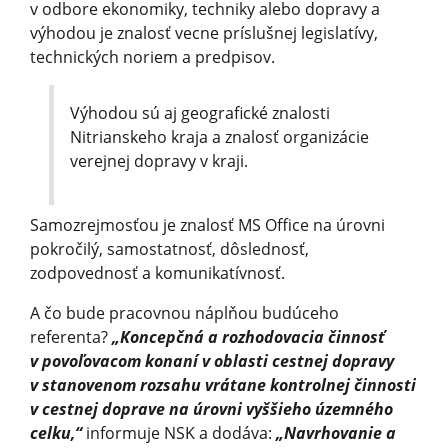
v odbore ekonomiky, techniky alebo dopravy a
výhodou je znalosť vecne príslušnej legislatívy,
technických noriem a predpisov.
Výhodou sú aj geografické znalosti
Nitrianskeho kraja a znalosť organizácie
verejnej dopravy v kraji.
Samozrejmosťou je znalosť MS Office na úrovni
pokročilý, samostatnosť, dôslednosť,
zodpovednosť a komunikatívnosť.
A čo bude pracovnou náplňou budúceho
referenta?
„Koncepčná a rozhodovacia činnosť
v povoľovacom konaní v oblasti cestnej dopravy
v stanovenom rozsahu vrátane kontrolnej činnosti
v cestnej doprave na úrovni vyššieho územného
celku,“
informuje NSK a dodáva:
„Navrhovanie a