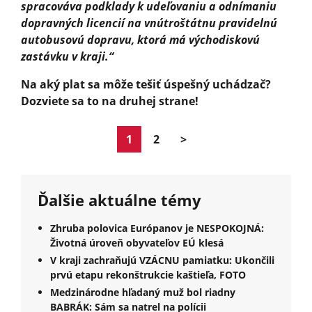
spracováva podklady k udeľovaniu a odnímaniu
dopravných licencií na vnútroštátnu pravidelnú
autobusovú dopravu, ktorá má východiskovú
zastávku v kraji.“
Na aký plat sa môže tešiť úspešný uchádzač?
Dozviete sa to na druhej strane!
1
2
>
Ďalšie aktuálne témy
Zhruba polovica Európanov je NESPOKOJNÁ:
Životná úroveň obyvateľov EÚ klesá
V kraji zachraňujú VZÁCNU pamiatku: Ukončili
prvú etapu rekonštrukcie kaštieľa, FOTO
Medzinárodne hľadaný muž bol riadny
BABRÁK: Sám sa natrel na polícii