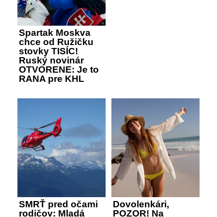
Spartak Moskva
chce od Ružičku
stovky TISÍC!
Ruský novinár
OTVORENE: Je to
RANA pre KHL
SMRŤ pred očami
Dovolenkári,
rodičov: Mladá
POZOR! Na