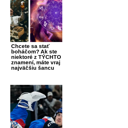
Chcete sa stať
boháčom? Ak ste
niektoré z TÝCHTO
znamení, máte vraj
najväčšiu šancu