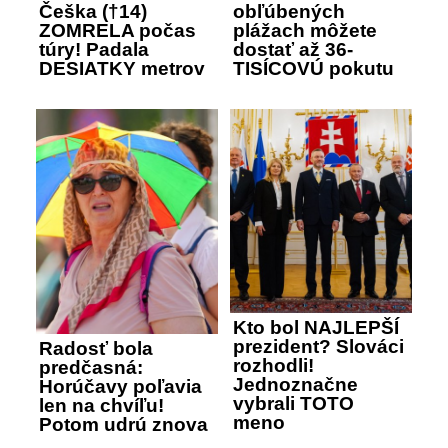
Češka (†14)
obľúbených
ZOMRELA počas
plážach môžete
túry! Padala
dostať až 36-
DESIATKY metrov
TISÍCOVÚ pokutu
Kto bol NAJLEPŠÍ
prezident? Slováci
Radosť bola
rozhodli!
predčasná:
Jednoznačne
Horúčavy poľavia
vybrali TOTO
len na chvíľu!
meno
Potom udrú znova