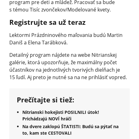
program pre deti a mládež. Pracovať sa bude
s témou Tisíc zvončekov/Mode­lované kvety.
Registrujte sa už teraz
Lektormi Prázdninového maľovania budú Martin
Daniš a Elena Tarábková.
Detailný program nájdete na webe Nitrianskej
galérie, ktorá upozorňuje, že maximálny počet
účastníkov na jednotlivých tvorivých dielňach je
15 ľudí. Aj preto je nutné sa na ne prihlásiť vopred.
Prečítajte si tiež:
Nitrianski hokejisti POSILNILI útok!
Prichádzajú NOVÍ hráči
Na dvere zaklopú ŠTATISTI: Budú sa pýtať na
to, kam ste CESTOVALI