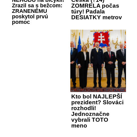
Zrazil sa s bežcom:
ZOMRELA počas
ZRANENÉMU
túry! Padala
poskytol prvú
DESIATKY metrov
pomoc
Kto bol NAJLEPŠÍ
prezident? Slováci
rozhodli!
Jednoznačne
vybrali TOTO
meno