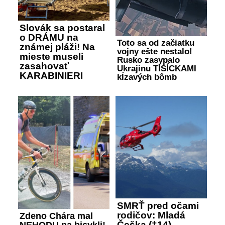
Slovák sa postaral
o DRÁMU na
Toto sa od začiatku
známej pláži! Na
vojny ešte nestalo!
mieste museli
Rusko zasypalo
zasahovať
Ukrajinu TISÍCKAMI
KARABINIERI
kĺzavých bômb
SMRŤ pred očami
rodičov: Mladá
Zdeno Chára mal
Češka (†14)
NEHODU na bicykli!