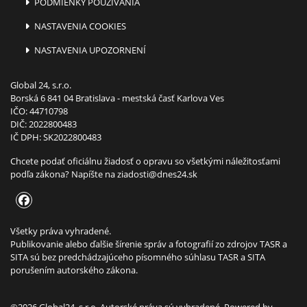
PODMIENKY POUŽÍVANIA
NASTAVENIA COOKIES
NASTAVENIA UPOZORNENÍ
Global 24, s.r.o.
Borská 6 841 04 Bratislava - mestská časť Karlova Ves
IČO: 44710798
DIČ: 2022800483
IČ DPH: SK2022800483
Chcete podať oficiálnu žiadosť o opravu so všetkými náležitosťami
podľa zákona? Napíšte na
ziadosti@dnes24.sk
Všetky práva vyhradené.
Publikovanie alebo ďalšie šírenie správ a fotografií zo zdrojov TASR a
SITA sú bez predchádzajúceho písomného súhlasu TASR a SITA
porušením autorského zákona.
©2026 Global24, s.r.o. Autorské práva sú vyhradené. Powered by