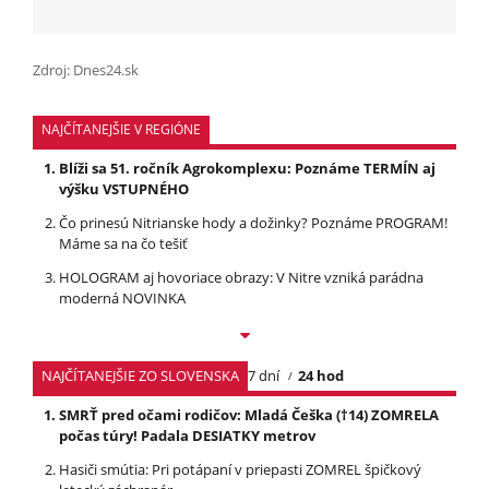
Zdroj: Dnes24.sk
NAJČÍTANEJŠIE V REGIÓNE
Blíži sa 51. ročník Agrokomplexu: Poznáme TERMÍN aj
výšku VSTUPNÉHO
Čo prinesú Nitrianske hody a dožinky? Poznáme PROGRAM!
Máme sa na čo tešiť
HOLOGRAM aj hovoriace obrazy: V Nitre vzniká parádna
moderná NOVINKA
NAJČÍTANEJŠIE ZO SLOVENSKA
7 dní
24 hod
SMRŤ pred očami rodičov: Mladá Češka (†14) ZOMRELA
počas túry! Padala DESIATKY metrov
Hasiči smútia: Pri potápaní v priepasti ZOMREL špičkový