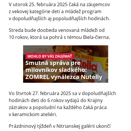
V utorok 25. februára 2025 čaká na záujemcov
z vekovej kategórie deti a mládež program
v dopoludňajších aj popoludňajších hodinách.
Streda bude doobeda venovaná mládeži od
10 rokov, ktorá sa pohrá s témou Biela-čierna.
MOHLO BY VÁS ZAUJÍMAŤ
Smutná správa pre
milovníkov sladkého:
ZOMREL vynálezca Nutelly
Vo štvrtok 27. februára 2025 sa v dopoludňajších
hodinách deti do 6 rokov vydajú do Krajiny
zázrakov a popoludní na každého čaká práca
v keramickom ateliéri.
Prázdninový týždeň v Nitrianskej galérii ukončí