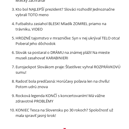
letecký záchranár
Kto bol NAJLEPŠÍ prezident? Slováci rozhodli! Jednoznačne
vybrali TOTO meno
Futbalistu zasiahol BLESK! Mladík ZOMREL priamo na
trávniku, VIDEO
HROZNÉ tajomstvo v mrazničke: Syn v nej ukrýval TELO otca!
Poberal jeho dôchodok
Slovák sa postaral o DRÁMU na známej pláži! Na mieste
museli zasahovať KARABINIERI
Eurojackpot Slovákom praje: Šťastlivec vyhral ROZPRÁVKOVÚ
sumu!
Radosť bola predčasná: Horúčavy poľavia len na chvíľu!
Potom udrú znova
Rocková legenda KONČÍ s koncertovaním! Má vážne
zdravotné PROBLÉMY
KONIEC Tesca na Slovensku po 30 rokoch? Spoločnosť už
mala spraviť jasný krok!