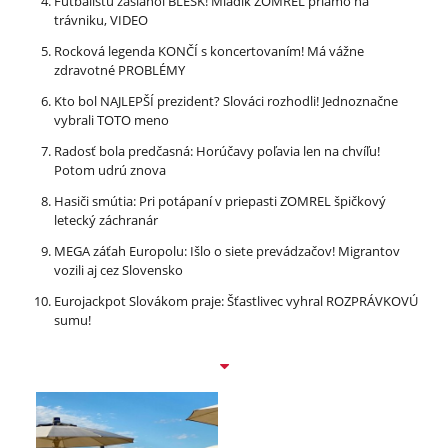
Futbalistu zasiahol BLESK! Mladík ZOMREL priamo na
trávniku, VIDEO
Rocková legenda KONČÍ s koncertovaním! Má vážne
zdravotné PROBLÉMY
Kto bol NAJLEPŠÍ prezident? Slováci rozhodli! Jednoznačne
vybrali TOTO meno
Radosť bola predčasná: Horúčavy poľavia len na chvíľu!
Potom udrú znova
Hasiči smútia: Pri potápaní v priepasti ZOMREL špičkový
letecký záchranár
MEGA záťah Europolu: Išlo o siete prevádzačov! Migrantov
vozili aj cez Slovensko
Eurojackpot Slovákom praje: Šťastlivec vyhral ROZPRÁVKOVÚ
sumu!