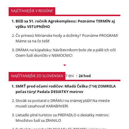
NAJČÍTANEJŠIE V REGIÓNE
Blíži sa 51. ročník Agrokomplexu: Poznáme TERMÍN aj
výšku VSTUPNÉHO
Čo prinesú Nitrianske hody a dožinky? Poznáme PROGRAM!
Máme sa na čo tešiť
DRÁMA na kúpalisku: Návštevníkom bolo zle a pálili ich oči!
Osem ľudí skončilo v NEMOCNICI
NAJČÍTANEJŠIE ZO SLOVENSKA
7 dní
24 hod
SMRŤ pred očami rodičov: Mladá Češka (†14) ZOMRELA
počas túry! Padala DESIATKY metrov
Slovák sa postaral o DRÁMU na známej pláži! Na mieste
museli zasahovať KARABINIERI
Lietadlo plné turistov sa PREPADLO o desiatky metrov:
Množstvo ľudí sa ZRANILO