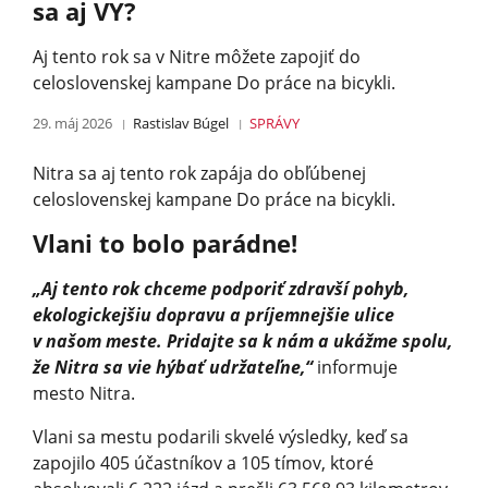
sa aj VY?
Aj tento rok sa v Nitre môžete zapojiť do
celoslovenskej kampane Do práce na bicykli.
29. máj 2026
Rastislav Búgel
SPRÁVY
Nitra sa aj tento rok zapája do obľúbenej
celoslovenskej kampane Do práce na bicykli.
Vlani to bolo parádne!
„Aj tento rok chceme podporiť zdravší pohyb,
ekologickejšiu dopravu a príjemnejšie ulice
v našom meste. Pridajte sa k nám a ukážme spolu,
že Nitra sa vie hýbať udržateľne,“
informuje
mesto Nitra.
Vlani sa mestu podarili skvelé výsledky, keď sa
zapojilo 405 účastníkov a 105 tímov, ktoré