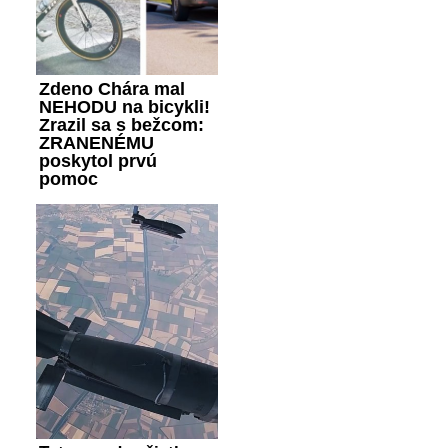
Zdeno Chára mal
NEHODU na bicykli!
Zrazil sa s bežcom:
ZRANENÉMU
poskytol prvú
pomoc