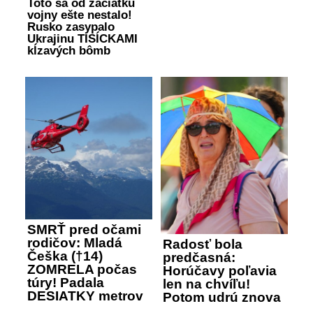
Toto sa od začiatku
vojny ešte nestalo!
Rusko zasypalo
Ukrajinu TISÍCKAMI
kĺzavých bômb
SMRŤ pred očami
rodičov: Mladá
Radosť bola
Češka (†14)
predčasná:
ZOMRELA počas
Horúčavy poľavia
túry! Padala
len na chvíľu!
DESIATKY metrov
Potom udrú znova