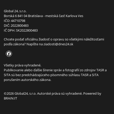
Global 24, s.r.o.
Borská 6 841 04 Bratislava - mestská časť Karlova Ves
IČO: 44710798
DIČ: 2022800483
IČ DPH: SK2022800483
Chcete podať oficiálnu žiadosť o opravu so všetkými náležitosťami
podľa zákona? Napíšte na
ziadosti@dnes24.sk
Všetky práva vyhradené.
Publikovanie alebo ďalšie šírenie správ a fotografií zo zdrojov TASR a
SITA sú bez predchádzajúceho písomného súhlasu TASR a SITA
porušením autorského zákona.
©2026 Global24, s.r.o. Autorské práva sú vyhradené. Powered by
BRAIN:IT