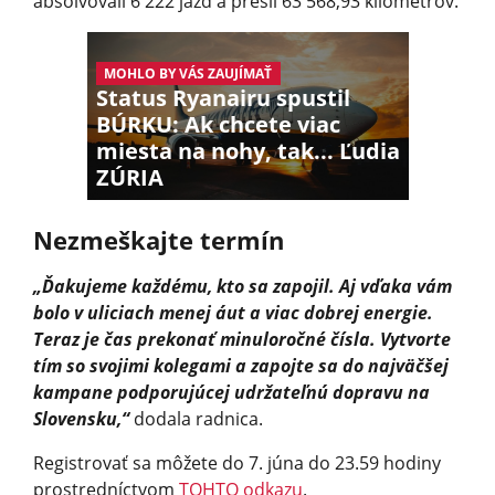
absolvovali 6 222 jázd a prešli 63 568,93 kilo­metrov.
MOHLO BY VÁS ZAUJÍMAŤ
Status Ryanairu spustil
BÚRKU: Ak chcete viac
miesta na nohy, tak... Ľudia
ZÚRIA
Nezmeškajte termín
„Ďakujeme každému, kto sa zapojil. Aj vďaka vám
bolo v uliciach menej áut a viac dobrej energie.
Teraz je čas prekonať minuloročné čísla. Vytvorte
tím so svojimi kolegami a zapojte sa do najväčšej
kampane podporujúcej udržateľnú dopravu na
Slovensku,“
dodala radnica.
Registrovať sa môžete do 7. júna do 23.59 hodiny
prostredníctvom
TOHTO odkazu
.