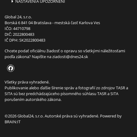
NASTAVENIA UPOZORNENÍ
Global 24, s.r.o.
Borská 6 841 04 Bratislava - mestská časť Karlova Ves
IČO: 44710798
DIČ: 2022800483
IČ DPH: SK2022800483
Chcete podať oficiálnu žiadosť o opravu so všetkými náležitosťami
podľa zákona? Napíšte na
ziadosti@dnes24.sk
Všetky práva vyhradené.
Publikovanie alebo ďalšie šírenie správ a fotografií zo zdrojov TASR a
SITA sú bez predchádzajúceho písomného súhlasu TASR a SITA
porušením autorského zákona.
©2026 Global24, s.r.o. Autorské práva sú vyhradené. Powered by
BRAIN:IT