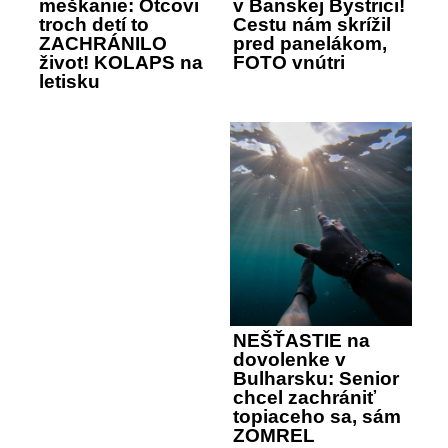
meškanie: Otcovi
v Banskej Bystrici!
troch detí to
Cestu nám skrížil
ZACHRÁNILO
pred panelákom,
život! KOLAPS na
FOTO vnútri
letisku
NEŠŤASTIE na
dovolenke v
Bulharsku: Senior
chcel zachrániť
topiaceho sa, sám
ZOMREL