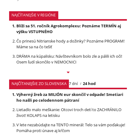
NAJČÍTANEJŠIE V REGIÓNE
Blíži sa 51. ročník Agrokomplexu: Poznáme TERMÍN aj
výšku VSTUPNÉHO
Čo prinesú Nitrianske hody a dožinky? Poznáme PROGRAM!
Máme sa na čo tešiť
DRÁMA na kúpalisku: Návštevníkom bolo zle a pálili ich oči!
Osem ľudí skončilo v NEMOCNICI
NAJČÍTANEJŠIE ZO SLOVENSKA
7 dní
24 hod
Výherný žreb za MILIÓN eur skončil v odpade! Smetiari
ho našli po celodennom pátraní
Lietadlo malo meškanie: Otcovi troch detí to ZACHRÁNILO
život! KOLAPS na letisku
V lete nezabúdajte na TENTO minerál: Telo sa vám poďakuje!
Pomáha proti únave aj kŕčom