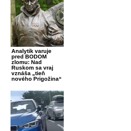
Analytik varuje
pred BODOM
zlomu: Nad
Ruskom sa vraj
vznáša „tieň
nového Prigožina“