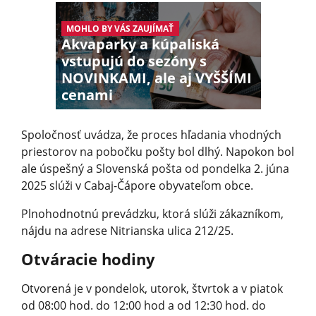
MOHLO BY VÁS ZAUJÍMAŤ
Akvaparky a kúpaliská
vstupujú do sezóny s
NOVINKAMI, ale aj VYŠŠÍMI
cenami
Spoločnosť uvádza, že proces hľadania vhodných
priestorov na pobočku pošty bol dlhý. Napokon bol
ale úspešný a Slovenská pošta od pondelka 2. júna
2025 slúži v Cabaj-Čápore obyvateľom obce.
Plnohodnotnú prevádzku, ktorá slúži zákazníkom,
nájdu na adrese Nitrianska ulica 212/25.
Otváracie hodiny
Otvorená je v pondelok, utorok, štvrtok a v piatok
od 08:00 hod. do 12:00 hod a od 12:30 hod. do