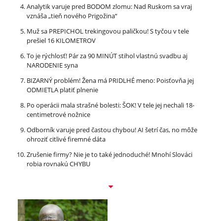
Analytik varuje pred BODOM zlomu: Nad Ruskom sa vraj
vznáša „tieň nového Prigožina“
Muž sa PREPICHOL trekingovou paličkou! S tyčou v tele
prešiel 16 KILOMETROV
To je rýchlosť! Pár za 90 MINÚT stihol vlastnú svadbu aj
NARODENIE syna
BIZARNÝ problém! Žena má PRIDLHÉ meno: Poisťovňa jej
ODMIETLA platiť plnenie
Po operácii mala strašné bolesti: ŠOK! V tele jej nechali 18-
centimetrové nožnice
Odborník varuje pred častou chybou! AI šetrí čas, no môže
ohroziť citlivé firemné dáta
Zrušenie firmy? Nie je to také jednoduché! Mnohí Slováci
robia rovnakú CHYBU