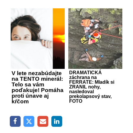
V lete nezabúdajte
DRAMATICKÁ
záchrana na
na TENTO minerál:
FERRATE: Mladík si
Telo sa vám
ZRANIL nohy,
poďakuje! Pomáha
nasledoval
proti únave aj
prekolapsový stav,
kŕčom
FOTO