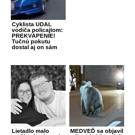
Cyklista UDAL
vodiča policajtom:
PREKVAPENIE!
Tučnú pokutu
dostal aj on sám
Lietadlo malo
MEDVEĎ sa objavil