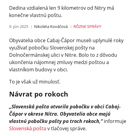
Dedina vzdialená len 9 kilometrov od Nitry má
konečne vlastnú poštu.
9. jún 2025
Nikoleta Kováčová
RÔZNE
SPRÁVY
Obyvatelia obce Cabaj-Čápor museli uplynulé roky
využívať pobočku Slovenskej pošty na
Dolnočermánskej ulici v Nitre. Bolo to z dôvodu
ukončenia nájomnej zmluvy medzi poštou a
vlastníkom budovy v obci.
To je však už minulosť.
Návrat po rokoch
„Slovenská pošta otvorila pobočku v obci Cabaj-
Čápor v okrese Nitra. Obyvatelia obce majú
vlastnú pobočku pošty po troch rokoch,“
informuje
Slovenská pošta
v tlačovej správe.