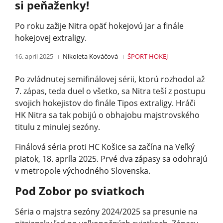
si peňaženky!
Po roku zažije Nitra opäť hokejovú jar a finále
hokejovej extraligy.
16. apríl 2025
Nikoleta Kováčová
ŠPORT
HOKEJ
Po zvládnutej semifinálovej sérii, ktorú rozhodol až
7. zápas, teda duel o všetko, sa Nitra teší z postupu
svojich hokejistov do finále Tipos extraligy. Hráči
HK Nitra sa tak pobijú o obhajobu majstrovského
titulu z minulej sezóny.
Finálová séria proti HC Košice sa začína na Veľký
piatok, 18. apríla 2025. Prvé dva zápasy sa odohrajú
v metropole východného Slovenska.
Pod Zobor po sviatkoch
Séria o majstra sezóny 2024/2025 sa presunie na