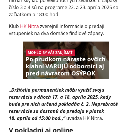
nitriansky ľad po veľkonočných sviatkoch. Zápasy
číslo 3 a 4 sú na programe 22. a 23. apríla 2025 so
začiatkom o 18:00 hod.
Klub
HK Nitra
zverejnil informácie o predaji
vstupeniek na dva domáce finálové zápasy.
MOHLO BY VÁS ZAUJÍMAŤ
Po prudkom náraste ovčích
kiahní VARUJÚ odborníci aj
pred návratom OSÝPOK
„Držitelia permanentiek môžu využiť svoju
rezerváciu v dňoch 17. a 18. apríla 2025, kedy
bude pre nich určená pokladňa č. 2. Neprebraté
rezervácie sa dostanú do predaja v piatok
18. apríla od 15:00 hod.,“
uvádza HK Nitra.
V pokladni aj online