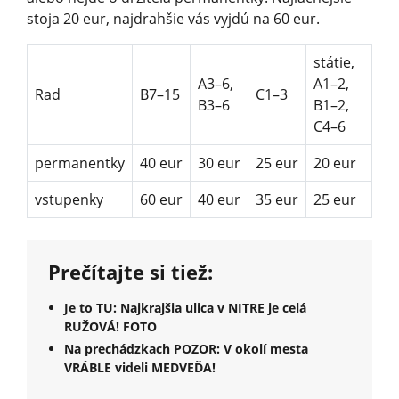
stoja 20 eur, najdrahšie vás vyjdú na 60 eur.
státie,
A3–6,
A1–2,
Rad
B7–15
C1–3
B3–6
B1–2,
C4–6
permanentky
40 eur
30 eur
25 eur
20 eur
vstupenky
60 eur
40 eur
35 eur
25 eur
Prečítajte si tiež:
Je to TU: Najkrajšia ulica v NITRE je celá
RUŽOVÁ! FOTO
Na prechádzkach POZOR: V okolí mesta
VRÁBLE videli MEDVEĎA!