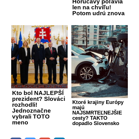
Horúčavy poľavia
len na chvíľu!
Potom udrú znova
Kto bol NAJLEPŠÍ
prezident? Slováci
Ktoré krajiny Európy
rozhodli!
majú
Jednoznačne
NAJSMRTEĽNEJŠIE
vybrali TOTO
cesty? TAKTO
meno
dopadlo Slovensko