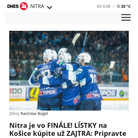
NITRA
SO 8.08
20 °C
Zdroj:
Rastislav Búgel
Nitra je vo FINÁLE! LÍSTKY na
Košice kúpite už ZAJTRA: Pripravte