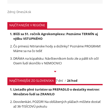
Zdroj: Dnes24.sk
NAJČÍTANEJŠIE V REGIÓNE
Blíži sa 51. ročník Agrokomplexu: Poznáme TERMÍN aj
výšku VSTUPNÉHO
Čo prinesú Nitrianske hody a dožinky? Poznáme PROGRAM!
Máme sa na čo tešiť
DRÁMA na kúpalisku: Návštevníkom bolo zle a pálili ich oči!
Osem ľudí skončilo v NEMOCNICI
NAJČÍTANEJŠIE ZO SLOVENSKA
7 dní
24 hod
Lietadlo plné turistov sa PREPADLO o desiatky metrov:
Množstvo ľudí sa ZRANILO
Dovolenkári, POZOR! Na obľúbených plážach môžete dostať
až 36-TISÍCOVÚ pokutu