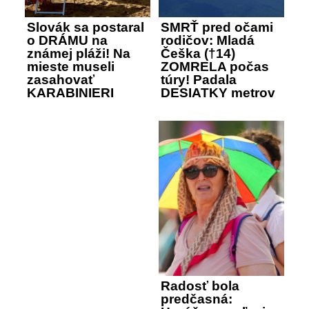
Slovák sa postaral
SMRŤ pred očami
o DRÁMU na
rodičov: Mladá
známej pláži! Na
Češka (†14)
mieste museli
ZOMRELA počas
zasahovať
túry! Padala
KARABINIERI
DESIATKY metrov
Radosť bola
predčasná: