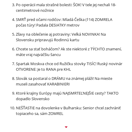
Po operácii mala strašné bolesti: ŠOK! V tele jej nechali 18-
centimetrové nožnice
SMRŤ pred očami rodičov: Mladá Češka (†14) ZOMRELA
počas túry! Padala DESIATKY metrov
Zľavy na oblečenie aj potraviny: Veľká NOVINKA! Na
Slovensku pripravujú Rodinnú kartu
Chcete sa stať boháčom? Ak ste niektoré z TÝCHTO znamení,
máte vraj najväčšiu šancu
Spartak Moskva chce od Ružičku stovky TISÍC! Ruský novinár
OTVORENE: Je to RANA pre KHL
Slovák sa postaral o DRÁMU na známej pláži! Na mieste
museli zasahovať KARABINIERI
Ktoré krajiny Európy majú NAJSMRTEĽNEJŠIE cesty? TAKTO
dopadlo Slovensko
NEŠŤASTIE na dovolenke v Bulharsku: Senior chcel zachrániť
topiaceho sa, sám ZOMREL