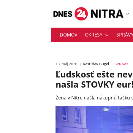
DOMOV
OKRESY
SPRÁV
13. máj 2026
Rastislav Búgel
SPRÁVY
Ľudskosť ešte nev
našla STOVKY eur!
Žena v Nitre našla nákupnú tašku