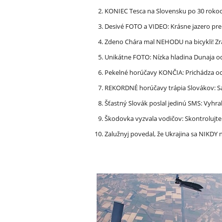
KONIEC Tesca na Slovensku po 30 rokoch
Desivé FOTO a VIDEO: Krásne jazero p
Zdeno Chára mal NEHODU na bicykli! Z
Unikátne FOTO: Nízka hladina Dunaja od
Pekelné horúčavy KONČIA: Prichádza och
REKORDNÉ horúčavy trápia Slovákov: Sa
Šťastný Slovák poslal jedinú SMS: Vyhra
Škodovka vyzvala vodičov: Skontrolujt
Zalužnyj povedal, že Ukrajina sa NIKDY n