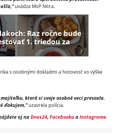
ašla,“
uvádza MsP Nitra.
akoch: Raz ročne bude
stovať 1. triedou za
enka s osobnými dokladmi a hotovosť vo výške
ajiteľku, ktorá si svoje osobné veci prevzala.
ké ďakujem,“
uzavrela polícia.
 nájdete aj na
Dnes24
,
Facebooku
a
Instagrame
.