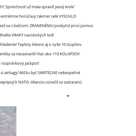
? Spoločnosť už mala spraviť jasný krok!
re extrémne horúčavy takmer celé VYSCHLO
razil sa s bežcom: ZRANENÉMU poskytol prvú pomoc
halila VRAKY nacistických lodí
ladenie! Teploty klesnú aj o vyše 10 stupňov
nitky sa nezastavili! Viac ako 110 KOLAPSOV
l rozprávkový jackpot!
e si airbagy! Môžu byť SMRTEĽNE nebezpečné
epripojí k NATO: Alianciu označil za zastaranú