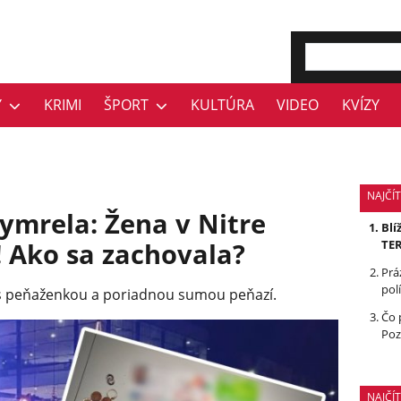
Y
KRIMI
ŠPORT
KULTÚRA
VIDEO
KVÍZY
NAJČÍT
ymrela: Žena v Nitre
Blí
 Ako sa zachovala?
TE
Prá
polí
 s peňaženkou a poriadnou sumou peňazí.
Čo 
Poz
NAJČÍ