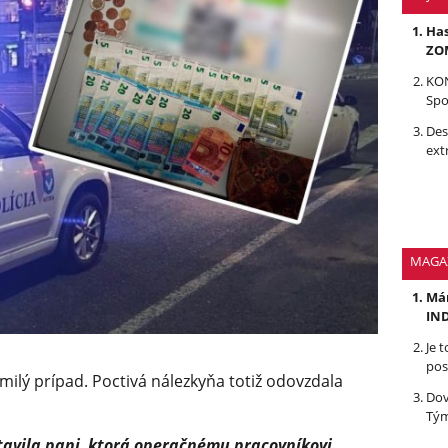
Has
ZOM
KON
Spo
Des
ext
MAGA
Mám
IND
Je 
pos
 milý prípad. Poctivá nálezkyňa totiž odovzdala
Dov
Tým
tavila pani, ktorá operačnému pracovníkovi