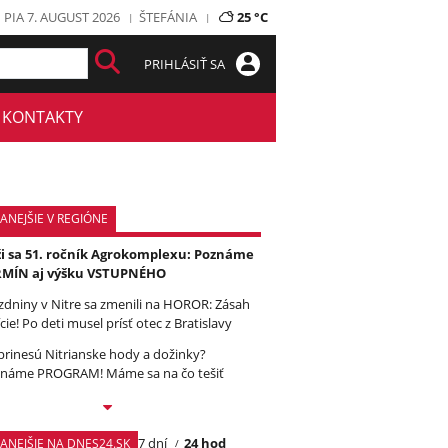
PIA 7. AUGUST 2026
ŠTEFÁNIA
25 °C
PRIHLÁSIŤ SA
KONTAKTY
ANEJŠIE V REGIÓNE
ži sa 51. ročník Agrokomplexu: Poznáme
RMÍN aj výšku VSTUPNÉHO
zdniny v Nitre sa zmenili na HOROR: Zásah
cie! Po deti musel prísť otec z Bratislavy
prinesú Nitrianske hody a dožinky?
náme PROGRAM! Máme sa na čo tešiť
7 dní
24 hod
TANEJŠIE NA DNES24.SK