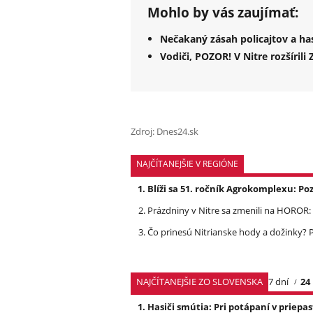
Mohlo by vás zaujímať:
Nečakaný zásah policajtov a ha
Vodiči, POZOR! V Nitre rozšíri
Zdroj: Dnes24.sk
NAJČÍTANEJŠIE V REGIÓNE
Blíži sa 51. ročník Agrokomplexu: 
Prázdniny v Nitre sa zmenili na HOROR: Z
Čo prinesú Nitrianske hody a dožinky
NAJČÍTANEJŠIE ZO SLOVENSKA
7 dní
24
Hasiči smútia: Pri potápaní v priep