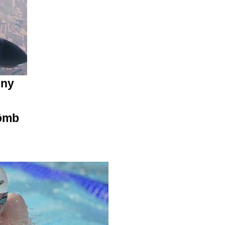
jny
bômb