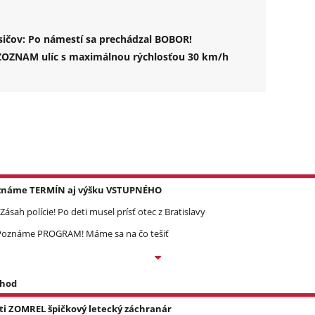
sičov: Po námestí sa prechádzal BOBOR!
li ZOZNAM ulíc s maximálnou rýchlosťou 30 km/h
Poznáme TERMÍN aj výšku VSTUPNÉHO
ásah polície! Po deti musel prísť otec z Bratislavy
? Poznáme PROGRAM! Máme sa na čo tešiť
 hod
asti ZOMREL špičkový letecký záchranár