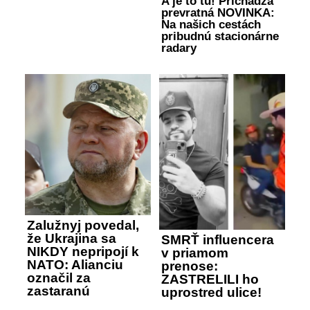
A je to tu! Prichádza
prevratná NOVINKA:
Na našich cestách
pribudnú stacionárne
radary
Zalužnyj povedal,
že Ukrajina sa
SMRŤ influencera
NIKDY nepripojí k
v priamom
NATO: Alianciu
prenose:
označil za
ZASTRELILI ho
zastaranú
uprostred ulice!