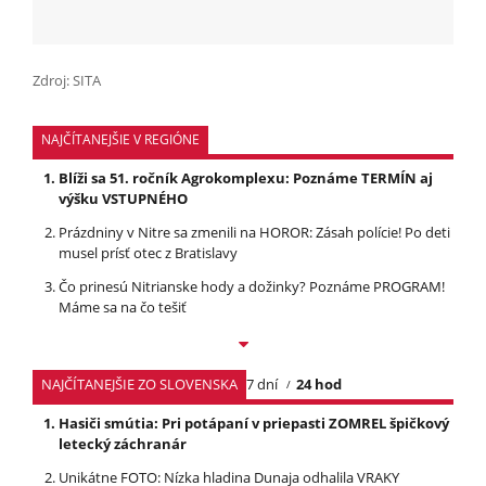
Zdroj: SITA
NAJČÍTANEJŠIE V REGIÓNE
Blíži sa 51. ročník Agrokomplexu: Poznáme TERMÍN aj
výšku VSTUPNÉHO
Prázdniny v Nitre sa zmenili na HOROR: Zásah polície! Po deti
musel prísť otec z Bratislavy
Čo prinesú Nitrianske hody a dožinky? Poznáme PROGRAM!
Máme sa na čo tešiť
NAJČÍTANEJŠIE ZO SLOVENSKA
7 dní
24 hod
Hasiči smútia: Pri potápaní v priepasti ZOMREL špičkový
letecký záchranár
Unikátne FOTO: Nízka hladina Dunaja odhalila VRAKY