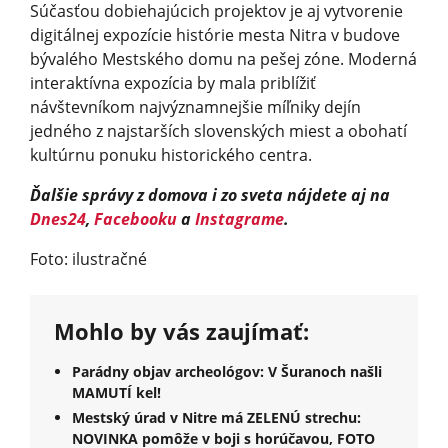
Súčasťou dobiehajúcich projektov je aj vytvorenie
digitálnej expozície histórie mesta Nitra v budove
bývalého Mestského domu na pešej zóne. Moderná
interaktívna expozícia by mala priblížiť
návštevníkom najvýznamnejšie míľniky dejín
jedného z najstarších slovenských miest a obohatí
kultúrnu ponuku historického centra.
Ďalšie správy z domova i zo sveta nájdete aj na
Dnes24
,
Facebooku
a
Instagrame
.
Foto: ilustračné
Mohlo by vás zaujímať:
Parádny objav archeológov: V Šuranoch našli
MAMUTÍ kel!
Mestský úrad v Nitre má ZELENÚ strechu:
NOVINKA pomôže v boji s horúčavou, FOTO