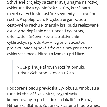
Schválené projekty sa zameriavajú najmä na rozvoj
cykloturistiky a cykloinfraštruk­túry, ktorá patrí
medzi najrýchlejšie rastúce segmenty cestovného
ruchu. V spolupráci s Krajskou organizáciou
cestovného ruchu Nitriansky kraj budú realizované
aktivity na zlepšenie dostupnosti cyklotrás,
orientácie návštevníkov a zatraktívnenie
cyklistických produktov v regióne. Súčasťou
projektu bude aj nová šifrovacia hra pre deti na
cyklotrase medzi Nitrou a Ivankou pri Nitre.
NOCR plánuje zároveň rozšíriť ponuku
turistických produktov a služieb.
Podporené budú prevádzka Cyklobusu, Vínobusu a
turistického vláčika v Nitre, organizácia
komentovaných prehliadok na lokalitách Bojná,
Nitrianska Blatnica, Zoborský kláštor a hrad Gýmeš,