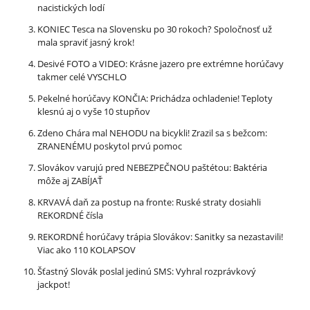
nacistických lodí
KONIEC Tesca na Slovensku po 30 rokoch? Spoločnosť už
mala spraviť jasný krok!
Desivé FOTO a VIDEO: Krásne jazero pre extrémne horúčavy
takmer celé VYSCHLO
Pekelné horúčavy KONČIA: Prichádza ochladenie! Teploty
klesnú aj o vyše 10 stupňov
Zdeno Chára mal NEHODU na bicykli! Zrazil sa s bežcom:
ZRANENÉMU poskytol prvú pomoc
Slovákov varujú pred NEBEZPEČNOU paštétou: Baktéria
môže aj ZABÍJAŤ
KRVAVÁ daň za postup na fronte: Ruské straty dosiahli
REKORDNÉ čísla
REKORDNÉ horúčavy trápia Slovákov: Sanitky sa nezastavili!
Viac ako 110 KOLAPSOV
Šťastný Slovák poslal jedinú SMS: Vyhral rozprávkový
jackpot!