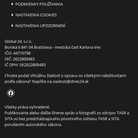
PODMIENKY POUŽÍVANIA
NASTAVENIA COOKIES
NASTAVENIA UPOZORNENÍ
Global 24, s.r.o.
Borská 6 841 04 Bratislava - mestská časť Karlova Ves
IČO: 44710798
DIČ: 2022800483
IČ DPH: SK2022800483
Chcete podať oficiálnu žiadosť o opravu so všetkými náležitosťami
podľa zákona? Napíšte na
ziadosti@dnes24.sk
Všetky práva vyhradené.
Publikovanie alebo ďalšie šírenie správ a fotografií zo zdrojov TASR a
SITA sú bez predchádzajúceho písomného súhlasu TASR a SITA
porušením autorského zákona.