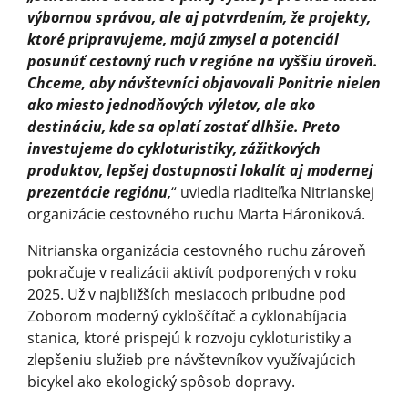
výbornou správou, ale aj potvrdením, že projekty,
ktoré pripravujeme, majú zmysel a potenciál
posunúť cestovný ruch v regióne na vyššiu úroveň.
Chceme, aby návštevníci objavovali Ponitrie nielen
ako miesto jednodňových výletov, ale ako
destináciu, kde sa oplatí zostať dlhšie. Preto
investujeme do cykloturistiky, zážitkových
produktov, lepšej dostupnosti lokalít aj modernej
prezentácie regiónu,
“ uviedla riaditeľka Nitrianskej
organizácie cestovného ruchu Marta Hároniková.
Nitrianska organizácia cestovného ruchu zároveň
pokračuje v realizácii aktivít podporených v roku
2025. Už v najbližších mesiacoch pribudne pod
Zoborom moderný cykloščítač a cyklonabíjacia
stanica, ktoré prispejú k rozvoju cykloturistiky a
zlepšeniu služieb pre návštevníkov využívajúcich
bicykel ako ekologický spôsob dopravy.