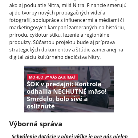
ako aj podujatie Nitra, milá Nitra. Financie smerujú
aj do tvorby nových propagačných videí a
fotografií, spolupráce s influencermi a médiami či
marketingových kampaní zameraných na históriu,
prírodu, cykloturistiku, lezenie a regionálne
produkty. Súčasťou projektu bude aj príprava
strategických dokumentov a štúdie zameranej na
digitalizáciu kultúrneho dedičstva Nitry.
MOHLO BY VÁS ZAUJÍMAŤ
ŠOK v predajni: Kontrola
odhalila NECHUTNÉ mäso!
Smrdelo, bolo sivé a
osliznuté
Výborná správa
„Schválenie dotácie v plnej výške je pre nás nielen