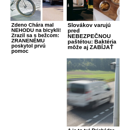
Zdeno Chára mal
Slovákov varujú
NEHODU na bicykli!
pred
Zrazil sa s bežcom:
NEBEZPEČNOU
ZRANENÉMU
paštétou: Baktéria
poskytol prvú
môže aj ZABÍJAŤ
pomoc