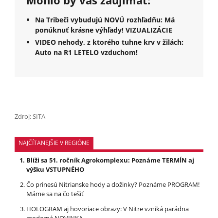
Mohlo by vás zaujímať:
Na Tribeči vybudujú NOVÚ rozhľadňu: Má
ponúknuť krásne výhľady! VIZUALIZÁCIE
VIDEO nehody, z ktorého tuhne krv v žilách:
Auto na R1 LETELO vzduchom!
Zdroj: SITA
NAJČÍTANEJŠIE V REGIÓNE
Blíži sa 51. ročník Agrokomplexu: Poznáme TERMÍN aj
výšku VSTUPNÉHO
Čo prinesú Nitrianske hody a dožinky? Poznáme PROGRAM!
Máme sa na čo tešiť
HOLOGRAM aj hovoriace obrazy: V Nitre vzniká parádna
moderná NOVINKA