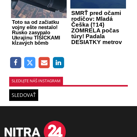
SMRŤ pred očami
rodičov: Mladá
Toto sa od začiatku
Češka (†14)
vojny ešte nestalo!
ZOMRELA počas
Rusko zasypalo
túry! Padala
Ukrajinu TISÍCKAMI
DESIATKY metrov
kĺzavých bômb
SLEDUJTE NÁŠ INSTAGRAM
SLEDOVAŤ