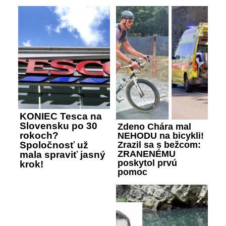
KONIEC Tesca na
Slovensku po 30
Zdeno Chára mal
rokoch?
NEHODU na bicykli!
Zrazil sa s bežcom:
Spoločnosť už
ZRANENÉMU
mala spraviť jasný
poskytol prvú
krok!
pomoc