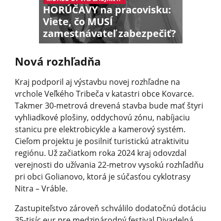
HORÚČAVY na pracovisku:
Viete, čo MUSÍ
zamestnávateľ zabezpečiť?
Nová rozhľadňa
Kraj podporil aj výstavbu novej rozhľadne na
vrchole Veľkého Tribeča v katastri obce Kovarce.
Takmer 30-metrová drevená stavba bude mať štyri
vyhliadkové plošiny, oddychovú zónu, nabíjaciu
stanicu pre elektrobicykle a kamerový systém.
Cieľom projektu je posilniť turistickú atraktivitu
regiónu. Už začiatkom roka 2024 kraj odovzdal
verejnosti do užívania 22-metrov vysokú rozhľadňu
pri obci Golianovo, ktorá je súčasťou cyklotrasy
Nitra – Vráble.
Zastupiteľstvo zároveň schválilo dodatočnú dotáciu
35-tisíc eur pre medzinárodný festival Divadelná