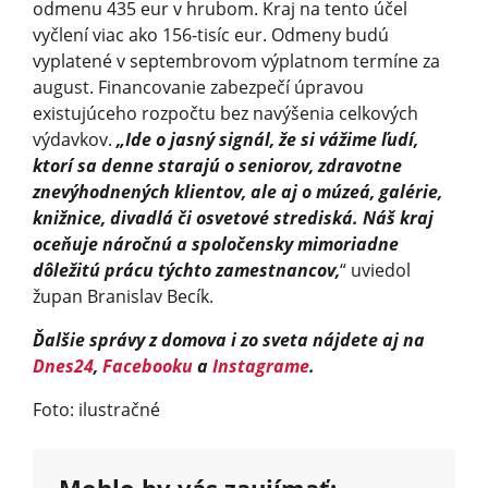
odmenu 435 eur v hrubom. Kraj na tento účel
vyčlení viac ako 156-tisíc eur. Odmeny budú
vyplatené v septembrovom výplatnom termíne za
august. Financovanie zabezpečí úpravou
existujúceho rozpočtu bez navýšenia celkových
výdavkov.
„Ide o jasný signál, že si vážime ľudí,
ktorí sa denne starajú o seniorov, zdravotne
znevýhodnených klientov, ale aj o múzeá, galérie,
knižnice, divadlá či osvetové strediská. Náš kraj
oceňuje náročnú a spoločensky mimoriadne
dôležitú prácu týchto zamestnancov,
“ uviedol
župan Branislav Becík.
Ďalšie správy z domova i zo sveta nájdete aj na
Dnes24
,
Facebooku
a
Instagrame
.
Foto: ilustračné