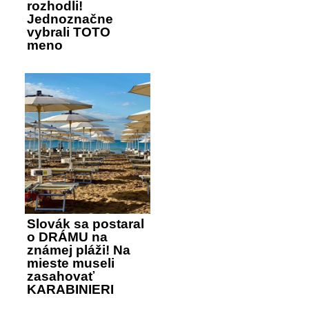
rozhodli!
Jednoznačne
vybrali TOTO
meno
Slovák sa postaral
o DRÁMU na
známej pláži! Na
mieste museli
zasahovať
KARABINIERI