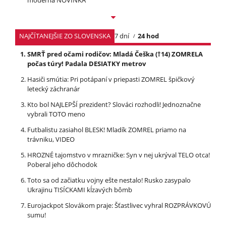
NAJČÍTANEJŠIE ZO SLOVENSKA
7 dní
24 hod
SMRŤ pred očami rodičov: Mladá Češka (†14) ZOMRELA
počas túry! Padala DESIATKY metrov
Hasiči smútia: Pri potápaní v priepasti ZOMREL špičkový
letecký záchranár
Kto bol NAJLEPŠÍ prezident? Slováci rozhodli! Jednoznačne
vybrali TOTO meno
Futbalistu zasiahol BLESK! Mladík ZOMREL priamo na
trávniku, VIDEO
HROZNÉ tajomstvo v mrazničke: Syn v nej ukrýval TELO otca!
Poberal jeho dôchodok
Toto sa od začiatku vojny ešte nestalo! Rusko zasypalo
Ukrajinu TISÍCKAMI kĺzavých bômb
Eurojackpot Slovákom praje: Šťastlivec vyhral ROZPRÁVKOVÚ
sumu!