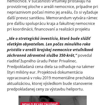
nemocnice. V súčasnosti vrtuľníky pristávajú na
provizórnej ploche v areáli nemocnice, prípadne pri
nepriaznivom počasí mimo jej areálu, čo si vyžaduje
ďalší prevoz sanitkou. Memorandum vytvára rámec
pre ďalšiu spoluprácu kraja a fakultnej nemocnice
pri koordinácii, financovaní a realizácii projektu
„Ide o strategickú investíciu, ktorá bude slúžiť
všetkým obyvateľom. Len počas minulého roka
pristála v areáli krajskej nemocnice vrtuľníková
záchranná zdravotná služba 350-krát,“
povedal
riaditeľ župného úradu Peter Privalinec.
Predpokladaná cena diela sa odhaduje na takmer
štyri milióny eur. Projektová dokumentácia
vypracovaná v roku 2019 momentálne prechádza
aktualizáciou, ktorej výsledkom bude stanovenie
predpokladanej ceny za výstavbu heliportu.
MOHLO BY VÁS ZAUJÍMAŤ