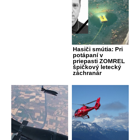
Hasiči smútia: Pri
potápaní v
priepasti ZOMREL
špičkový letecký
záchranár