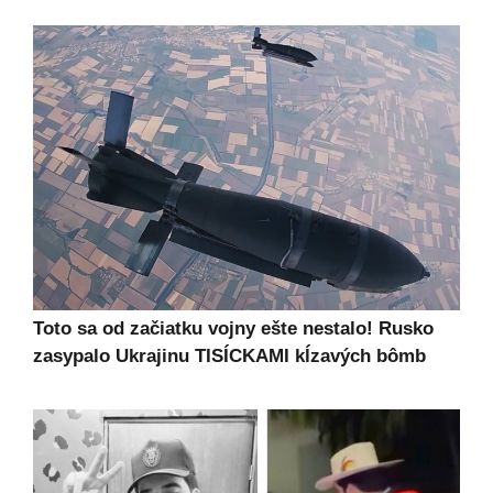
Toto sa od začiatku vojny ešte nestalo! Rusko
zasypalo Ukrajinu TISÍCKAMI kĺzavých bômb