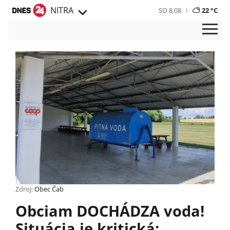
NITRA
SO 8.08
22 °C
Zdroj:
Obec Čab
Obciam DOCHÁDZA voda!
Situácia je kritická: