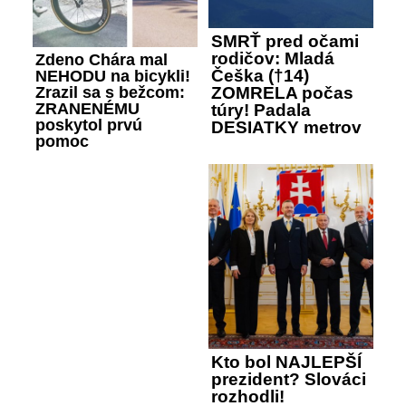
SMRŤ pred očami
rodičov: Mladá
Zdeno Chára mal
Češka (†14)
NEHODU na bicykli!
Zrazil sa s bežcom:
ZOMRELA počas
ZRANENÉMU
túry! Padala
poskytol prvú
DESIATKY metrov
pomoc
Kto bol NAJLEPŠÍ
prezident? Slováci
rozhodli!