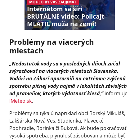
MOHLO BY VÁS ZAUJÍMAŤ
Internetom sa šíri
BRUTÁLNE video: Policajt
MLÁTIL muža na zemi!
Problémy na viacerých
miestach
„Nedostatok vody sa v posledných dňoch začal
zvýrazňovať na viacerých miestach Slovenska.
Vodári na Záhorí upozornili na extrémne zvýšenú
spotrebu pitnej vody najmä v lokalitách závislých
od prameňov, ktorých výdatnosť klesá,“
informuje
iMeteo.sk
.
Problémy sa týkajú napríklad obcí Borský Mikuláš,
Lakšárska Nová Ves, Studienka, Plavecké
Podhradie, Borinka či Buková. Ak bude pokračovať
vysoká spotreba, plynulosť zásobovania môže byť