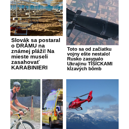
Slovák sa postaral
o DRÁMU na
Toto sa od začiatku
známej pláži! Na
vojny ešte nestalo!
mieste museli
Rusko zasypalo
zasahovať
Ukrajinu TISÍCKAMI
KARABINIERI
kĺzavých bômb