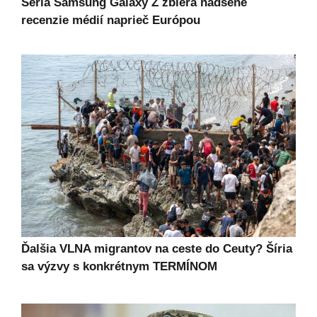
Séria Samsung Galaxy Z zbiera nadšené
recenzie médií naprieč Európou
Ďalšia VLNA migrantov na ceste do Ceuty? Šíria
sa výzvy s konkrétnym TERMÍNOM