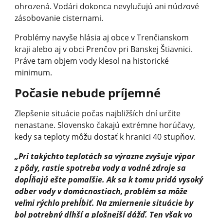
ohrozená. Vodári dokonca nevylučujú ani núdzové
zásobovanie cisternami.
Problémy navyše hlásia aj obce v Trenčianskom
kraji alebo aj v obci Prenčov pri Banskej Štiavnici.
Práve tam objem vody klesol na historické
minimum.
Počasie nebude príjemné
Zlepšenie situácie počas najbližších dní určite
nenastane. Slovensko čakajú extrémne horúčavy,
kedy sa teploty môžu dostať k hranici 40 stupňov.
„Pri takýchto teplotách sa výrazne zvyšuje výpar
z pôdy, rastie spotreba vody a vodné zdroje sa
dopĺňajú ešte pomalšie. Ak sa k tomu pridá vysoký
odber vody v domácnostiach, problém sa môže
veľmi rýchlo prehĺbiť. Na zmiernenie situácie by
bol potrebný dlhší a plošnejší dážď. Ten však vo