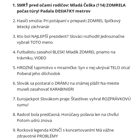
SMRŤ pred očami rodičov: Mladá Češka (†14) ZOMRELA
počas túry! Padala DESIATKY metrov
Hasiči smútia: Pri potápaní v priepasti ZOMREL špičkový
letecký záchranár
Kto bol NAJLEPŠÍ prezident? Slováci rozhodli! Jednoznačne
vybrali TOTO meno
Futbalistu zasiahol BLESK! Mladík ZOMREL priamo na
trávniku, VIDEO
HROZNÉ tajomstvo v mrazničke: Syn v nej ukrýval TELO otca!
Poberal jeho dôchodok
Slovák sa postaral o DRÁMU na známej pláži! Na mieste
museli zasahovať KARABINIERI
Eurojackpot Slovákom praje: Šťastlivec vyhral ROZPRÁVKOVÚ
sumu!
Radosť bola predčasná: Horúčavy poľavia len na chvíľu!
Potom udrú znova
Rocková legenda KONČÍ s koncertovaním! Má vážne
zdravotné PROBLÉMY