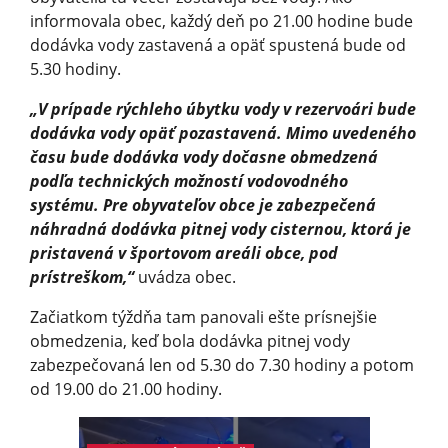
informovala obec, každý deň po 21.00 hodine bude
dodávka vody zastavená a opäť spustená bude od
5.30 hodiny.
„V prípade rýchleho úbytku vody v rezervoári bude
dodávka vody opäť pozastavená. Mimo uvedeného
času bude dodávka vody dočasne obmedzená
podľa technických možností vodovodného
systému. Pre obyvateľov obce je zabezpečená
náhradná dodávka pitnej vody cisternou, ktorá je
pristavená v športovom areáli obce, pod
prístreškom,“
uvádza obec.
Začiatkom týždňa tam panovali ešte prísnejšie
obmedzenia, keď bola dodávka pitnej vody
zabezpečovaná len od 5.30 do 7.30 hodiny a potom
od 19.00 do 21.00 hodiny.