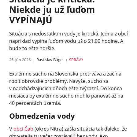
Niekde ju už ľuďom
VYPÍNAJÚ
Situácia s nedostatkom vody je kritická. Jedna z obcí
napríklad vypína ľuďom vodu už o 21.00 hodine. A
bude to ešte horšie.
25. jún 2026
Rastislav Búgel
SPRÁVY
Extrémne sucho na Slovensku pretrváva a začína
robiť obrovské problémy. Navyše, sucho sa
v nadchádzajúcich dňoch ešte zvýrazní. Do konca
mesiaca by extrémne sucho mohlo panovať až na
40 percentách územia.
Obmedzenia vody
V
obci Čab
(okres Nitra) zašla situácia tak ďaleko, že
obyvatelia tu večer zostávajú bez vody. Ako