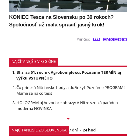
KONIEC Tesca na Slovensku po 30 rokoch?
Spoločnosť už mala spraviť jasný krok!
NAJČÍTANEJŠIE V REGIÓNE
Blíži sa 51. ročník Agrokomplexu: Poznáme TERMÍN aj
výšku VSTUPNÉHO
Čo prinesú Nitrianske hody a dožinky? Poznáme PROGRAM!
Máme sa na čo tešiť
HOLOGRAM aj hovoriace obrazy: V Nitre vzniká parádna
moderná NOVINKA
NAJČÍTANEJŠIE ZO SLOVENSKA
7 dní
24 hod