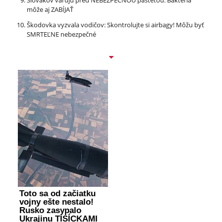
Slovákov varujú pred NEBEZPEČNOU paštétou: Baktéria
môže aj ZABÍJAŤ
Škodovka vyzvala vodičov: Skontrolujte si airbagy! Môžu byť
SMRTEĽNE nebezpečné
Toto sa od začiatku
vojny ešte nestalo!
Rusko zasypalo
Ukrajinu TISÍCKAMI