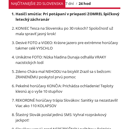
NAJČÍTANEJŠIE ZO SLOVENSKA
7 dní
24 hod
Hasiči smútia: Pri potápaní v priepasti ZOMREL špičkový
letecký záchranár
KONIEC Tesca na Slovensku po 30 rokoch? Spoločnosť už
mala spraviť jasný krok!
Desivé FOTO a VIDEO: Krásne jazero pre extrémne horúčavy
takmer celé VYSCHLO
Unikátne FOTO: Nízka hladina Dunaja odhalila VRAKY
nacistických lodí
Zdeno Chára mal NEHODU na bicykli! Zrazil sa s bežcom:
ZRANENÉMU poskytol prvú pomoc
Pekelné horúčavy KONČIA: Prichádza ochladenie! Teploty
klesnú aj o vyše 10 stupňov
REKORDNÉ horúčavy trápia Slovákov: Sanitky sa nezastavili!
Viac ako 110 KOLAPSOV
Šťastný Slovák poslal jedinú SMS: Vyhral rozprávkový
jackpot!