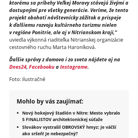
ktorému sa príbehy Veľkej Moravy stávajú živými a
dostupnými pre všetky generácie. Veríme, že tento
projekt obohatí návštevnícky zážitok a prispeje
k ďalšiemu rozvoju kultúrneho turizmu nielen
v regióne Ponitrie, ale aj v Nitrianskom kraji,“
uviedla výkonná riaditeľka Nitrianskej organizácie
cestovného ruchu Marta Haroníková.
Ďalšie správy z domova i zo sveta nájdete aj na
Dnes24
,
Facebooku
a
Instagrame
.
Foto: ilustračné
Mohlo by vás zaujímať:
Nový hokejový štadión v Nitre: Mesto vybralo
5 FINALISTOV architektonickej súťaže
Slovákov vystrašil OBROVSKÝ hmyz: Je väčší
ako sršeň! Je nebezpečný?