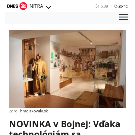
NITRA
ŠT 6.08
26 °C
Zdroj:
hradiskovaly.sk
NOVINKA v Bojnej: Vďaka
technológiám sa