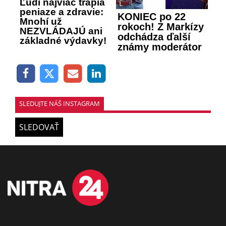
Ľudí najviac trápia
peniaze a zdravie:
KONIEC po 22
Mnohí už
rokoch! Z Markízy
NEZVLÁDAJÚ ani
odchádza ďalší
základné výdavky!
známy moderátor
SLEDUJTE NÁŠ INSTAGRAM
SLEDOVAŤ