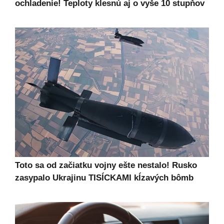
ochladenie! Teploty klesnú aj o vyše 10 stupňov
Toto sa od začiatku vojny ešte nestalo! Rusko
zasypalo Ukrajinu TISÍCKAMI kĺzavých bômb