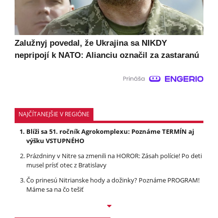
Zalužnyj povedal, že Ukrajina sa NIKDY
nepripojí k NATO: Alianciu označil za zastaranú
NAJČÍTANEJŠIE V REGIÓNE
Blíži sa 51. ročník Agrokomplexu: Poznáme TERMÍN aj
výšku VSTUPNÉHO
Prázdniny v Nitre sa zmenili na HOROR: Zásah polície! Po deti
musel prísť otec z Bratislavy
Čo prinesú Nitrianske hody a dožinky? Poznáme PROGRAM!
Máme sa na čo tešiť