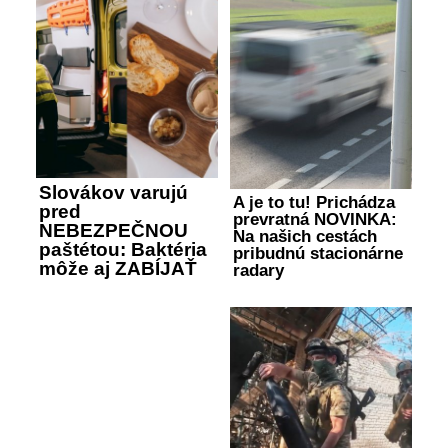
Slovákov varujú
A je to tu! Prichádza
pred
prevratná NOVINKA:
NEBEZPEČNOU
Na našich cestách
paštétou: Baktéria
pribudnú stacionárne
môže aj ZABÍJAŤ
radary