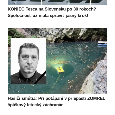
KONIEC Tesca na Slovensku po 30 rokoch?
Spoločnosť už mala spraviť jasný krok!
Hasiči smútia: Pri potápaní v priepasti ZOMREL
špičkový letecký záchranár