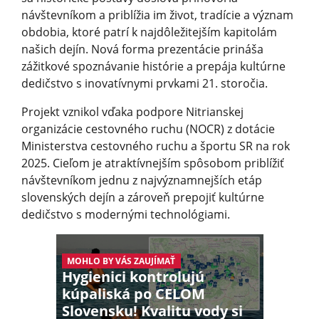
návštevníkom a priblížia im život, tradície a význam
obdobia, ktoré patrí k najdôležitejším kapitolám
našich dejín. Nová forma prezentácie prináša
zážitkové spoznávanie histórie a prepája kultúrne
dedičstvo s inovatívnymi prvkami 21. storočia.
Projekt vznikol vďaka podpore Nitrianskej
organizácie cestovného ruchu (NOCR) z dotácie
Ministerstva cestovného ruchu a športu SR na rok
2025. Cieľom je atraktívnejším spôsobom priblížiť
návštevníkom jednu z najvýznamnejších etáp
slovenských dejín a zároveň prepojiť kultúrne
dedičstvo s modernými technológiami.
MOHLO BY VÁS ZAUJÍMAŤ
Hygienici kontrolujú
kúpaliská po CELOM
Slovensku! Kvalitu vody si