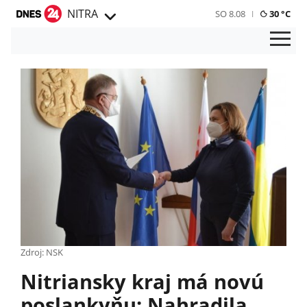
NITRA
SO 8.08
30 °C
Zdroj: NSK
Nitriansky kraj má novú
poslankyňu: Nahradila