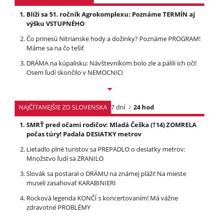
Blíži sa 51. ročník Agrokomplexu: Poznáme TERMÍN aj
výšku VSTUPNÉHO
Čo prinesú Nitrianske hody a dožinky? Poznáme PROGRAM!
Máme sa na čo tešiť
DRÁMA na kúpalisku: Návštevníkom bolo zle a pálili ich oči!
Osem ľudí skončilo v NEMOCNICI
NAJČÍTANEJŠIE ZO SLOVENSKA
7 dní
24 hod
SMRŤ pred očami rodičov: Mladá Češka (†14) ZOMRELA
počas túry! Padala DESIATKY metrov
Lietadlo plné turistov sa PREPADLO o desiatky metrov:
Množstvo ľudí sa ZRANILO
Slovák sa postaral o DRÁMU na známej pláži! Na mieste
museli zasahovať KARABINIERI
Rocková legenda KONČÍ s koncertovaním! Má vážne
zdravotné PROBLÉMY