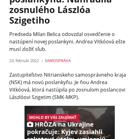
zosnulého Lászlóa
Szigetiho
Predseda Milan Belica odovzdal osvedčenie o
nastúpení novej poslankyni. Andrea Vitkóová ešte
musí zložiť sľub.
23. február 2022
SAMOSPRÁVA
Zastupiteľstvo Nitrianskeho samosprávneho kraja
(NSK) má novú poslankyňu. Je ňou Andrea
Vitkóová, ktorá nastúpila po zosnulom poslancovi
Lászlóovi Szigetim (SMK-MKP).
MOHLO BY VÁS ZAUJÍMAŤ
HRÔZA na Ukrajine
pokračuje: Kyjev zasiahli