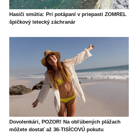
Hasiči smútia: Pri potápaní v priepasti ZOMREL
špičkový letecký záchranár
Dovolenkári, POZOR! Na obľúbených plážach
môžete dostať až 36-TISÍCOVÚ pokutu