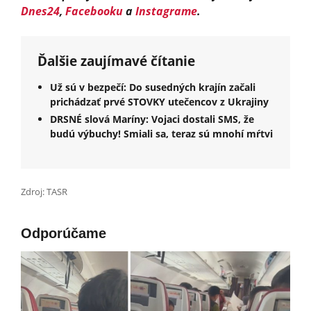
Dnes24
,
Facebooku
a
Instagrame
.
Ďalšie zaujímavé čítanie
Už sú v bezpečí: Do susedných krajín začali
prichádzať prvé STOVKY utečencov z Ukrajiny
DRSNÉ slová Maríny: Vojaci dostali SMS, že
budú výbuchy! Smiali sa, teraz sú mnohí mŕtvi
Zdroj: TASR
Odporúčame