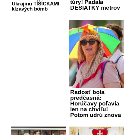
túry! Padala
Ukrajinu TISÍCKAMI
DESIATKY metrov
kĺzavých bômb
Radosť bola
predčasná:
Horúčavy poľavia
len na chvíľu!
Potom udrú znova