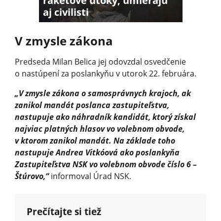
raketové útoky, umierajú
aj civilisti
V zmysle zákona
Predseda Milan Belica jej odovzdal osvedčenie
o nastúpení za poslankyňu v utorok 22. februára.
„V zmysle zákona o samosprávnych krajoch, ak
zanikol mandát poslanca zastupiteľstva,
nastupuje ako náhradník kandidát, ktorý získal
najviac platných hlasov vo volebnom obvode,
v ktorom zanikol mandát. Na základe toho
nastupuje Andrea Vitkóová ako poslankyňa
Zastupiteľstva NSK vo volebnom obvode číslo 6 –
Štúrovo,“
informoval Úrad NSK.
Prečítajte si tiež