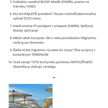
Futbalistu zasiahol BLESK! Mladík ZOMREL priamo na
trávniku, VIDEO
Kto bol NAJLEPŠÍ prezident? Slováci rozhodli! Jednoznačne
vybrali TOTO meno
Hasiči smútia: Pri potápaní v priepasti ZOMREL špičkový
letecký záchranár
MEGA záťah Europolu: Išlo o siete prevádzačov! Migrantov
vozili aj cez Slovensko
Ďalšia VLNA migrantov na ceste do Ceuty? Šíria sa výzvy s
konkrétnym TERMÍNOM
Úrad varuje: TÚTO kuchynskú pomôcku NEPOUŽÍVAJTE!
Okamžite ju sťahujú z predaja