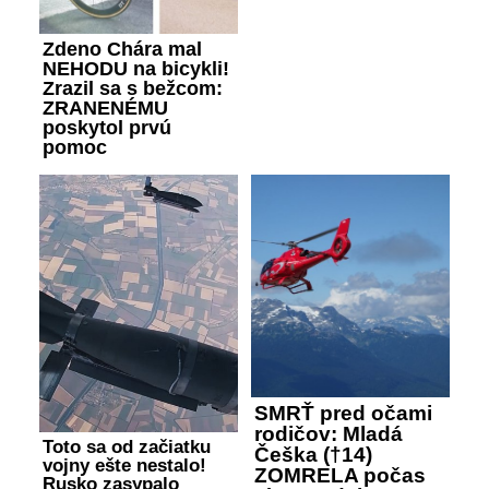
Zdeno Chára mal
NEHODU na bicykli!
Zrazil sa s bežcom:
ZRANENÉMU
poskytol prvú
pomoc
SMRŤ pred očami
rodičov: Mladá
Toto sa od začiatku
Češka (†14)
vojny ešte nestalo!
ZOMRELA počas
Rusko zasypalo