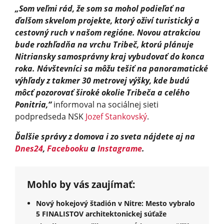
„Som veľmi rád, že som sa mohol podieľať na
ďalšom skvelom projekte, ktorý oživí turistický a
cestovný ruch v našom regióne. Novou atrakciou
bude rozhľadňa na vrchu Tribeč, ktorú plánuje
Nitriansky samosprávny kraj vybudovať do konca
roka. Návštevníci sa môžu tešiť na panoramatické
výhľady z takmer 30 metrovej výšky, kde budú
môcť pozorovať široké okolie Tribeča a celého
Ponitria,“
informoval na sociálnej sieti
podpredseda NSK
Jozef Stankovský
.
Ďalšie správy z domova i zo sveta nájdete aj na
Dnes24
,
Facebooku
a
Instagrame
.
Mohlo by vás zaujímať:
Nový hokejový štadión v Nitre: Mesto vybralo
5 FINALISTOV architektonickej súťaže