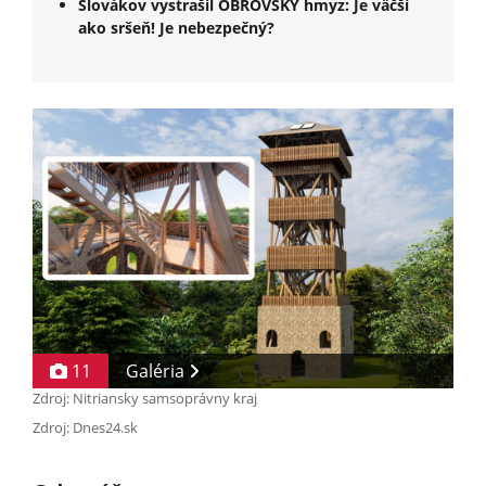
Slovákov vystrašil OBROVSKÝ hmyz: Je väčší
ako sršeň! Je nebezpečný?
11
Galéria
Zdroj: Nitriansky samsoprávny kraj
Zdroj: Dnes24.sk