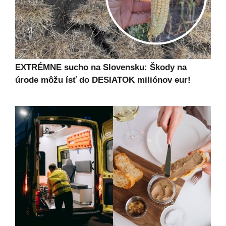
EXTRÉMNE sucho na Slovensku: Škody na
úrode môžu ísť do DESIATOK miliónov eur!