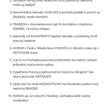
Slovákov varujú pred NEBEZPEČNOU paštétou: Baktéria
môže aj ZABÍJAŤ
Neuveriteľná nehoda: Vodič (87) si pomýlil pedále! S autom sa
ZASEKOL medzi domami
TRAGÉDIA v dovolenkovom raji! Po kontakte s medúzou
ZOMREL 13-ročný chlapec
Sekundy od KATASTROFY! Kapitán lietadla v poslednej chvíli
prevzal riadenie
HOROR v Česku: Mladá žena VYSKOČILA z idúceho vlaku! Je v
KRITICKOM stave
A je to tu! Prichádza prevratná NOVINKA: Na našich cestách
pribudnú stacionárne radary
Vyjadrenie Putina je jednoznačné: Vojna na Ukrajine? Tak
skoro jej koniec NEČAKAJTE
Uplynulá noc bola NEZNESITEĽNÁ: Na Slovensku padol nový
teplotný REKORD
KONIEC po 22 rokoch! Z Markízy odchádza ďalší známy
moderátor