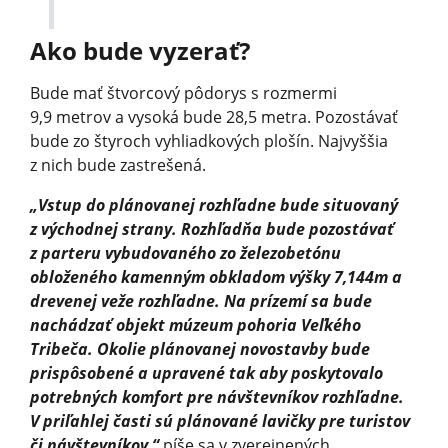
Ako bude vyzerať?
Bude mať štvorcový pôdorys s rozmermi
9,9 metrov a vysoká bude 28,5 metra. Pozostávať
bude zo štyroch vyhliadkových plošín. Najvyššia
z nich bude zastrešená.
„Vstup do plánovanej rozhľadne bude situovaný
z východnej strany. Rozhľadňa bude pozostávať
z parteru vybudovaného zo železobetónu
obloženého kamenným obkladom výšky 7,144m a
drevenej veže rozhľadne. Na prízemí sa bude
nachádzať objekt múzeum pohoria Veľkého
Tribeča. Okolie plánovanej novostavby bude
prispôsobené a upravené tak aby poskytovalo
potrebných komfort pre návštevníkov rozhľadne.
V priľahlej časti sú plánované lavičky pre turistov
či návštevníkov,“
píše sa v zverejnených