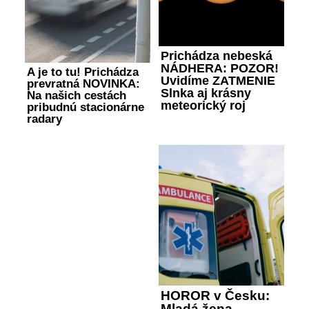
Prichádza nebeská
NÁDHERA: POZOR!
A je to tu! Prichádza
Uvidíme ZATMENIE
prevratná NOVINKA:
Slnka aj krásny
Na našich cestách
meteorický roj
pribudnú stacionárne
radary
HOROR v Česku:
Mladá žena