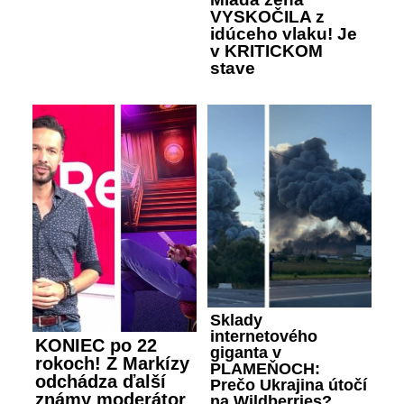
VYSKOČILA z
idúceho vlaku! Je
v KRITICKOM
stave
Sklady
internetového
KONIEC po 22
giganta v
rokoch! Z Markízy
PLAMEŇOCH:
odchádza ďalší
Prečo Ukrajina útočí
známy moderátor
na Wildberries?