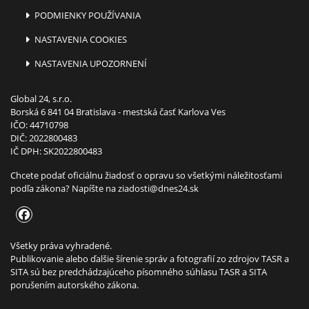
PODMIENKY POUŽÍVANIA
NASTAVENIA COOKIES
NASTAVENIA UPOZORNENÍ
Global 24, s.r.o.
Borská 6 841 04 Bratislava - mestská časť Karlova Ves
IČO: 44710798
DIČ: 2022800483
IČ DPH: SK2022800483
Chcete podať oficiálnu žiadosť o opravu so všetkými náležitosťami
podľa zákona? Napíšte na
ziadosti@dnes24.sk
Všetky práva vyhradené.
Publikovanie alebo ďalšie šírenie správ a fotografií zo zdrojov TASR a
SITA sú bez predchádzajúceho písomného súhlasu TASR a SITA
porušením autorského zákona.