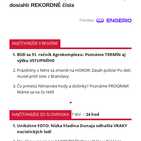
dosiahli REKORDNÉ čísla
NAJČÍTANEJŠIE V REGIÓNE
Blíži sa 51. ročník Agrokomplexu: Poznáme TERMÍN aj
výšku VSTUPNÉHO
Prázdniny v Nitre sa zmenili na HOROR: Zásah polície! Po deti
musel prísť otec z Bratislavy
Čo prinesú Nitrianske hody a dožinky? Poznáme PROGRAM!
Máme sa na čo tešiť
NAJČÍTANEJŠIE ZO SLOVENSKA
7 dní
24 hod
Unikátne FOTO: Nízka hladina Dunaja odhalila VRAKY
nacistických lodí