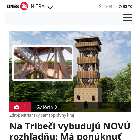
NITRA
ŠT 6.08
33 °C
11
Galéria
Zdroj: Nitriansky samsoprávny kraj
Na Tribeči vybudujú NOVÚ
rozhľadňu: Má ponúknuť