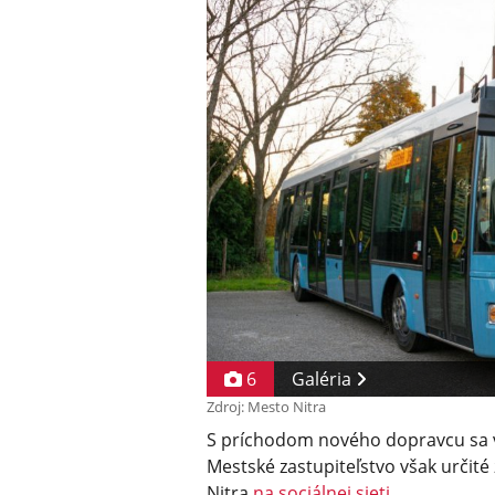
6
Galéria
Zdroj: Mesto Nitra
S príchodom nového dopravcu sa 
Mestské zastupiteľstvo však určité
Nitra
na sociálnej sieti
.