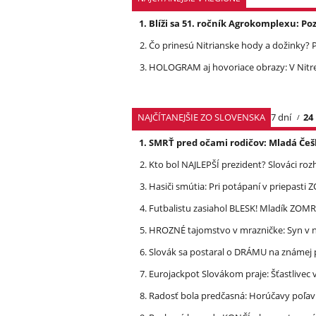
Blíži sa 51. ročník Agrokomplexu: 
Čo prinesú Nitrianske hody a dožinky
HOLOGRAM aj hovoriace obrazy: V Nit
NAJČÍTANEJŠIE ZO SLOVENSKA
7 dní
24
SMRŤ pred očami rodičov: Mladá Češ
Kto bol NAJLEPŠÍ prezident? Slováci ro
Hasiči smútia: Pri potápaní v priepasti
Futbalistu zasiahol BLESK! Mladík ZOM
HROZNÉ tajomstvo v mrazničke: Syn v n
Slovák sa postaral o DRÁMU na známej 
Eurojackpot Slovákom praje: Šťastliv
Radosť bola predčasná: Horúčavy poľavi