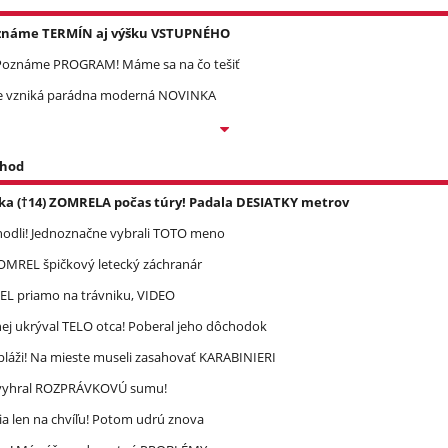
Poznáme TERMÍN aj výšku VSTUPNÉHO
? Poznáme PROGRAM! Máme sa na čo tešiť
re vzniká parádna moderná NOVINKA
 hod
ka (†14) ZOMRELA počas túry! Padala DESIATKY metrov
zhodli! Jednoznačne vybrali TOTO meno
 ZOMREL špičkový letecký záchranár
REL priamo na trávniku, VIDEO
ej ukrýval TELO otca! Poberal jeho dôchodok
pláži! Na mieste museli zasahovať KARABINIERI
ec vyhral ROZPRÁVKOVÚ sumu!
a len na chvíľu! Potom udrú znova