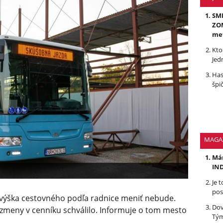
SMR
ZOM
me
Kto
Jed
Has
špi
MAGA
Mám
IND
Je 
pos
výška cestovného podľa radnice meniť nebude.
Dov
 zmeny v cenníku schválilo. Informuje o tom mesto
Tým