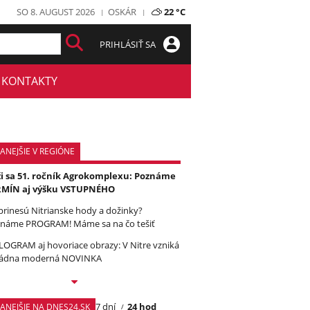
SO 8. AUGUST 2026
OSKÁR
22 °C
PRIHLÁSIŤ SA
KONTAKTY
ANEJŠIE V REGIÓNE
ži sa 51. ročník Agrokomplexu: Poznáme
RMÍN aj výšku VSTUPNÉHO
prinesú Nitrianske hody a dožinky?
náme PROGRAM! Máme sa na čo tešiť
OGRAM aj hovoriace obrazy: V Nitre vzniká
ádna moderná NOVINKA
7 dní
24 hod
TANEJŠIE NA DNES24.SK