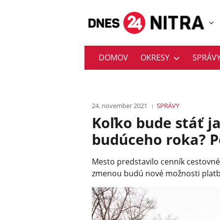
DOMOV
OKRESY
SPRÁV
24. november 2021
SPRÁVY
Koľko bude stáť j
budúceho roka? P
Mesto predstavilo cenník cestovn
zmenou budú nové možnosti platby 