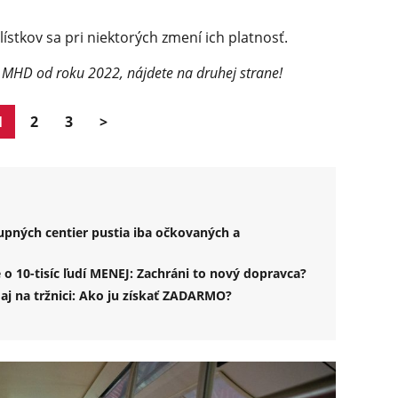
stkov sa pri niektorých zmení ich platnosť.
 MHD od roku 2022, nájdete na druhej strane!
1
2
3
>
kupných centier pustia iba očkovaných a
o 10-tisíc ľudí MENEJ: Zachráni to nový dopravca?
aj na tržnici: Ako ju získať ZADARMO?