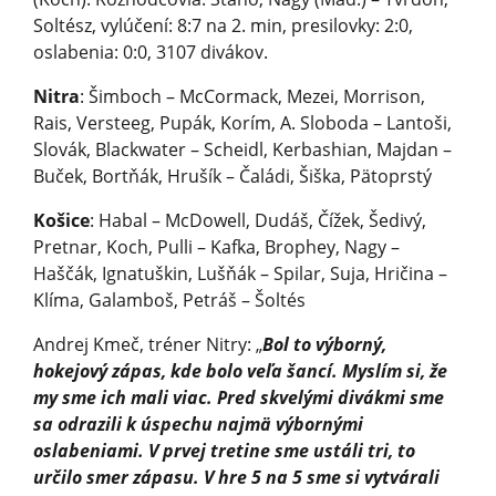
Soltész, vylúčení: 8:7 na 2. min, presilovky: 2:0,
oslabenia: 0:0, 3107 divákov.
Nitra
: Šimboch – McCormack, Mezei, Morrison,
Rais, Versteeg, Pupák, Korím, A. Sloboda – Lantoši,
Slovák, Blackwater – Scheidl, Kerbashian, Majdan –
Buček, Bortňák, Hrušík – Čaládi, Šiška, Pätoprstý
Košice
: Habal – McDowell, Dudáš, Čížek, Šedivý,
Pretnar, Koch, Pulli – Kafka, Brophey, Nagy –
Haščák, Ignatuškin, Lušňák – Spilar, Suja, Hričina –
Klíma, Galamboš, Petráš – Šoltés
Andrej Kmeč, tréner Nitry: „
Bol to výborný,
hokejový zápas, kde bolo veľa šancí. Myslím si, že
my sme ich mali viac. Pred skvelými divákmi sme
sa odrazili k úspechu najmä výbornými
oslabeniami. V prvej tretine sme ustáli tri, to
určilo smer zápasu. V hre 5 na 5 sme si vytvárali