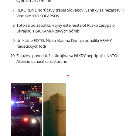
vybrali TOTO meno
REKORDNÉ horúčavy trápia Slovákov: Sanitky sa nezastavili!
Viac ako 110 KOLAPSOV
Toto sa od začiatku vojny ešte nestalo! Rusko zasypalo
Ukrajinu TISÍCKAMI kĺzavých bômb
Unikátne FOTO: Nízka hladina Dunaja odhalila VRAKY
nacistických lodí
Zalužnyj povedal, že Ukrajina sa NIKDY nepripojí k NATO:
Alianciu označil za zastaranú