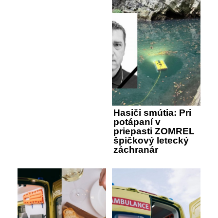
Hasiči smútia: Pri
potápaní v
priepasti ZOMREL
špičkový letecký
záchranár