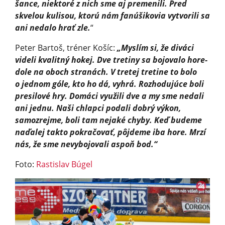
šance, niektoré z nich sme aj premenili. Pred
skvelou kulisou, ktorú nám fanúšikovia vytvorili sa
ani nedalo hrať zle.
“
Peter Bartoš, tréner Košíc:
„Myslím si, že diváci
videli kvalitný hokej. Dve tretiny sa bojovalo hore-
dole na oboch stranách. V tretej tretine to bolo
o jednom góle, kto ho dá, vyhrá. Rozhodujúce boli
presilové hry. Domáci využili dve a my sme nedali
ani jednu. Naši chlapci podali dobrý výkon,
samozrejme, boli tam nejaké chyby. Keď budeme
naďalej takto pokračovať, pôjdeme iba hore. Mrzí
nás, že sme nevybojovali aspoň bod.“
Foto:
Rastislav Búgel