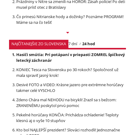
Prázdniny v Nitre sa zmenili na HOROR: Zásah polície! Po deti
musel prísť otec z Bratislavy
Čo prinesú Nitrianske hody a dožinky? Poznáme PROGRAM!
Máme sa na čo tešiť
NAJČÍTANEJŠIE ZO SLOVENSKA
7 dní
24 hod
Hasiči smútia: Pri potápaní v priepasti ZOMREL špičkový
letecký záchranár
KONIEC Tesca na Slovensku po 30 rokoch? Spoločnosť už
mala spraviť jasný krok!
Desivé FOTO a VIDEO: Krásne jazero pre extrémne horúčavy
takmer celé VYSCHLO
Zdeno Chára mal NEHODU na bicykli! Zrazil sa s bežcom:
ZRANENÉMU poskytol prvú pomoc
Pekelné horúčavy KONČIA: Prichádza ochladenie! Teploty
klesnú aj o vyše 10 stupňov
Kto bol NAJLEPŠÍ prezident? Slováci rozhodli! Jednoznačne