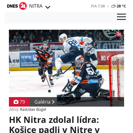
NITRA
PIA 7.08
28 °C
79
Galéria
Zdroj:
Rastislav Búgel
HK Nitra zdolal lídra:
Košice padli v Nitre v