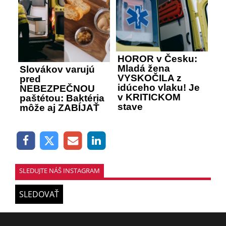
HOROR v Česku:
Mladá žena
Slovákov varujú
VYSKOČILA z
pred
idúceho vlaku! Je
NEBEZPEČNOU
v KRITICKOM
paštétou: Baktéria
stave
môže aj ZABÍJAŤ
SLEDUJTE NÁŠ INSTAGRAM
SLEDOVAŤ