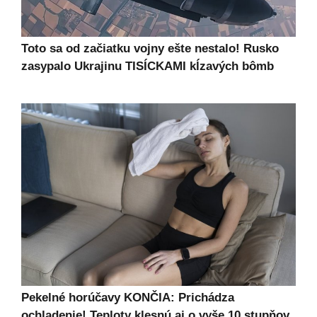
Toto sa od začiatku vojny ešte nestalo! Rusko
zasypalo Ukrajinu TISÍCKAMI kĺzavých bômb
Pekelné horúčavy KONČIA: Prichádza
ochladenie! Teploty klesnú aj o vyše 10 stupňov