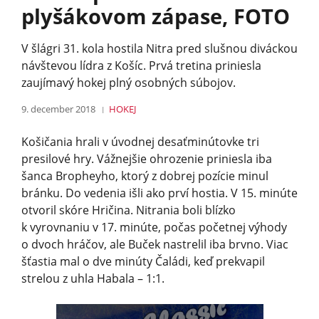
plyšákovom zápase, FOTO
V šlágri 31. kola hostila Nitra pred slušnou diváckou
návštevou lídra z Košíc. Prvá tretina priniesla
zaujímavý hokej plný osobných súbojov.
9. december 2018
HOKEJ
Košičania hrali v úvodnej desaťminútovke tri
presilové hry. Vážnejšie ohrozenie priniesla iba
šanca Bropheyho, ktorý z dobrej pozície minul
bránku. Do vedenia išli ako prví hostia. V 15. minúte
otvoril skóre Hričina. Nitrania boli blízko
k vyrovnaniu v 17. minúte, počas početnej výhody
o dvoch hráčov, ale Buček nastrelil iba brvno. Viac
šťastia mal o dve minúty Čaládi, keď prekvapil
strelou z uhla Habala – 1:1.