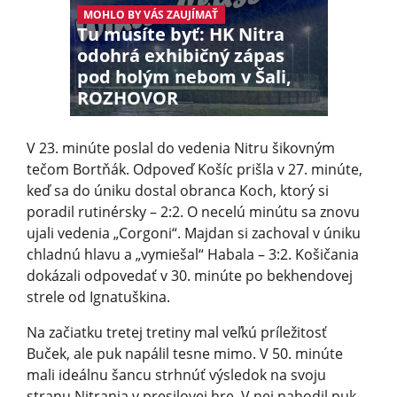
MOHLO BY VÁS ZAUJÍMAŤ
Tu musíte byť: HK Nitra
odohrá exhibičný zápas
pod holým nebom v Šali,
ROZHOVOR
V 23. minúte poslal do vedenia Nitru šikovným
tečom Bortňák. Odpoveď Košíc prišla v 27. minúte,
keď sa do úniku dostal obranca Koch, ktorý si
poradil rutinérsky – 2:2. O necelú minútu sa znovu
ujali vedenia „Corgoni“. Majdan si zachoval v úniku
chladnú hlavu a „vymiešal“ Habala – 3:2. Košičania
dokázali odpovedať v 30. minúte po bekhendovej
strele od Ignatuškina.
Na začiatku tretej tretiny mal veľkú príležitosť
Buček, ale puk napálil tesne mimo. V 50. minúte
mali ideálnu šancu strhnúť výsledok na svoju
stranu Nitrania v presilovej hre. V nej nahodil puk