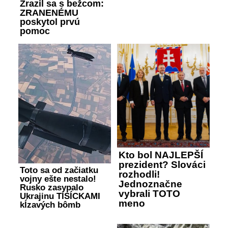
Zrazil sa s bežcom:
ZRANENÉMU
poskytol prvú
pomoc
Kto bol NAJLEPŠÍ
prezident? Slováci
Toto sa od začiatku
rozhodli!
vojny ešte nestalo!
Jednoznačne
Rusko zasypalo
vybrali TOTO
Ukrajinu TISÍCKAMI
meno
kĺzavých bômb