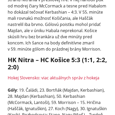
od modrej čiary McCormack a tesne pred Habalom
ho dokázal tečovať Kerbashian – 4:3. V 55. minúte
mali rovnakú možnosť Košičania, ale Haščák
nastrelil iba brvno. Gólovú poistku mohol pridať
Majdan, ale v úniku Habala neprekonal. Košice
skúsili hru bez brankára už dve minúty pred
koncom. Ich šance na body definitívne zmaril
v 59. minúte gólom do prázdnej brány Morrison.
HK Nitra – HC Košice 5:3 (1:1, 2:2,
2:0)
Hokej Slovensko: viac aktuálnych správ z hokeja
Góly
: 19. Čaládi, 23. Bortňák (Majdan, Kerbashian),
28. Majdan (Kerbashian), 50. Kerbashian
(McCormack, Lantoši), 59. Morrison – 15. Hričina
(Haščák, Ignatuškin), 27. Koch (Nagy), 30. Ignatuškin
(Koch). Rozhodcovia: Stano, Nagy (Maď.) – Tvrdoň,