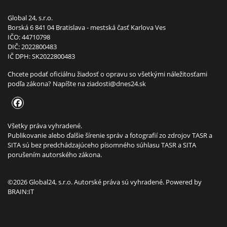
Global 24, s.r.o.
Borská 6 841 04 Bratislava - mestská časť Karlova Ves
IČO: 44710798
DIČ: 2022800483
IČ DPH: SK2022800483
Chcete podať oficiálnu žiadosť o opravu so všetkými náležitosťami
podľa zákona? Napíšte na
ziadosti@dnes24.sk
Všetky práva vyhradené.
Publikovanie alebo ďalšie šírenie správ a fotografií zo zdrojov TASR a
SITA sú bez predchádzajúceho písomného súhlasu TASR a SITA
porušením autorského zákona.
©2026 Global24, s.r.o. Autorské práva sú vyhradené. Powered by
BRAIN:IT