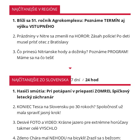
NAJČÍTANEJŠIE V REGIÓNE
Blíži sa 51. ročník Agrokomplexu: Poznáme TERMÍN aj
výšku VSTUPNÉHO
Prázdniny v Nitre sa zmenili na HOROR: Zásah polície! Po deti
musel prísť otec z Bratislavy
Čo prinesú Nitrianske hody a dožinky? Poznáme PROGRAM!
Máme sa na čo tešiť
NAJČÍTANEJŠIE ZO SLOVENSKA
7 dní
24 hod
Hasiči smútia: Pri potápaní v priepasti ZOMREL špičkový
letecký záchranár
KONIEC Tesca na Slovensku po 30 rokoch? Spoločnosť už
mala spraviť jasný krok!
Desivé FOTO a VIDEO: Krásne jazero pre extrémne horúčavy
takmer celé VYSCHLO
Zdeno Chára mal NEHODU na bicykli! Zrazil sa s bežcom: