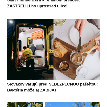
SMRŤ influencera v priamom prenose:
ZASTRELILI ho uprostred ulice!
Slovákov varujú pred NEBEZPEČNOU paštétou:
Baktéria môže aj ZABÍJAŤ