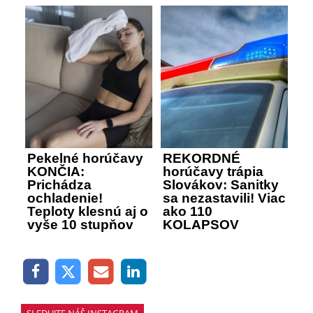
Pekelné horúčavy
REKORDNÉ
KONČIA:
horúčavy trápia
Prichádza
Slovákov: Sanitky
ochladenie!
sa nezastavili! Viac
Teploty klesnú aj o
ako 110
vyše 10 stupňov
KOLAPSOV
SLEDUJTE NÁŠ INSTAGRAM