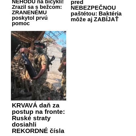
NEHODU na bicykli!
pred
Zrazil sa s bežcom:
NEBEZPEČNOU
ZRANENÉMU
paštétou: Baktéria
poskytol prvú
môže aj ZABÍJAŤ
pomoc
KRVAVÁ daň za
postup na fronte:
Ruské straty
dosiahli
REKORDNÉ čísla