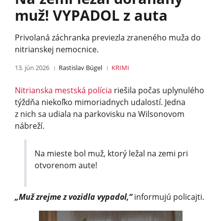
muž! VYPADOL z auta
Privolaná záchranka previezla zraneného muža do
nitrianskej nemocnice.
13. jún 2026
Rastislav Búgel
KRIMI
Nitrianska mestská polícia
riešila počas uplynulého
týždňa niekoľko mimoriadnych udalostí. Jedna
z nich sa udiala na parkovisku na Wilsonovom
nábreží.
Na mieste bol muž, ktorý ležal na zemi pri
otvorenom aute!
„Muž zrejme z vozidla vypadol,“
informujú policajti.