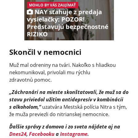
MOHLO BY VÁS ZAUJÍMAŤ
NAY sťahuje z predaja
vysielačky: POZOR!
Predstavujú bezpečnostné
RIZIKO
Skončil v nemocnici
Muž mal odreniny na tvári. Nakoľko s hliadkou
nekomunikoval, privolali mu rýchlu
zdravotnú pomoc.
„Záchranári na mieste skonštatovali, že muž sa do
stavu priviedol užitím antidepresív v kombinácii
s alkoholom,“
uzatvára Mestská polícia Nitra s tým,
že muža previezli do nitrianskej nemocnice.
Ďalšie správy z domova i zo sveta nájdete aj na
Dnes24
,
Facebooku
a
Instagrame
.