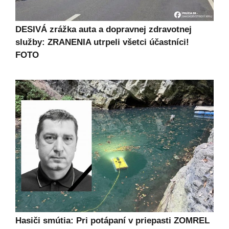
DESIVÁ zrážka auta a dopravnej zdravotnej
služby: ZRANENIA utrpeli všetci účastníci!
FOTO
Hasiči smútia: Pri potápaní v priepasti ZOMREL