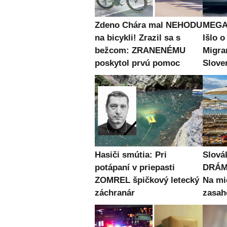
Zdeno Chára mal NEHODU
MEGA 
na bicykli! Zrazil sa s
Išlo o
bežcom: ZRANENÉMU
Migran
poskytol prvú pomoc
Slove
Hasiči smútia: Pri
Slová
potápaní v priepasti
DRÁMU
ZOMREL špičkový letecký
Na mi
záchranár
zasah