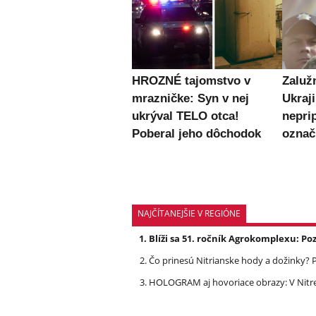
HROZNÉ tajomstvo v
Zaluž
mrazničke: Syn v nej
Ukraj
ukrýval TELO otca!
nepri
Poberal jeho dôchodok
označ
NAJČÍTANEJŠIE V REGIÓNE
Blíži sa 51. ročník Agrokomplexu: 
Čo prinesú Nitrianske hody a dožinky
HOLOGRAM aj hovoriace obrazy: V Nit