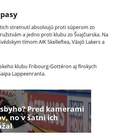
ápasy
stich stretnutí absolvujú proti súperom zo
družstvám a jedno proti klubu zo Švajčiarska. Na
švédskym tímom AIK Skelleftea, Växjö Lakers a
rskeho klubu Fribourg-Gottéron aj fínskych
Saipa Lappeenranta.
osbyho? Pred kamerami
v, no v šatni ich
žal