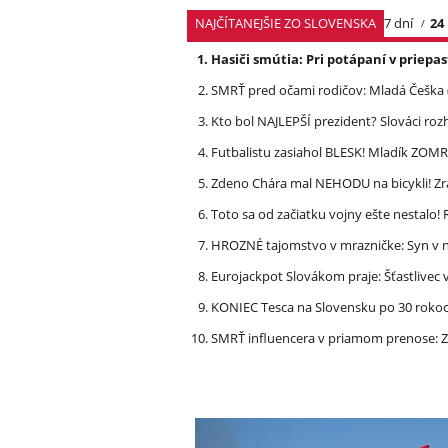
NAJČÍTANEJŠIE ZO SLOVENSKA
7 dní
24
Hasiči smútia: Pri potápaní v priep
SMRŤ pred očami rodičov: Mladá Češka
Kto bol NAJLEPŠÍ prezident? Slováci ro
Futbalistu zasiahol BLESK! Mladík ZOM
Zdeno Chára mal NEHODU na bicykli! Z
Toto sa od začiatku vojny ešte nestalo
HROZNÉ tajomstvo v mrazničke: Syn v n
Eurojackpot Slovákom praje: Šťastliv
KONIEC Tesca na Slovensku po 30 rokoch
SMRŤ influencera v priamom prenose: ZA