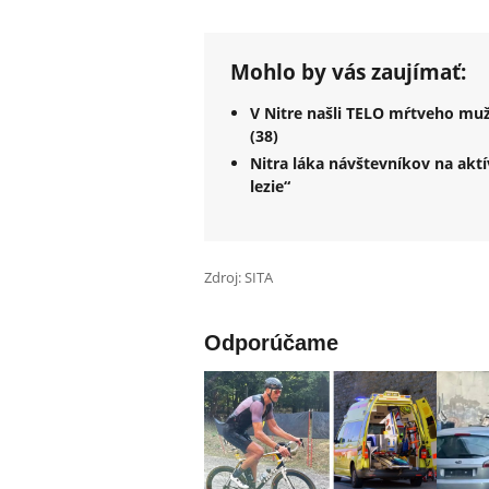
Mohlo by vás zaujímať:
V Nitre našli TELO mŕtveho muža
(38)
Nitra láka návštevníkov na akt
lezie“
Zdroj: SITA
Odporúčame