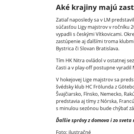
Aké krajiny majú zas
Zatiaľ naposledy sa v LM predstavi
súčasťou Ligy majstrov v ročníku 2
vypadli s českými Vítkovicami. Okr
zastúpenie aj ďalšími troma klubmi,
Bystrica či Slovan Bratislava.
Tím HK Nitra ovládol v ostatnej se
časti a v play-off postupne vyradil
V hokejovej Lige majstrov sa pred
švédsky klub HC Frölunda z Göteb
Švajčiarsko, Fínsko, Nemecko, Rakú
predstavia aj tímy z Nórska, Franc
s minulou sezónou bude chýbať zás
Ďalšie správy z domova i zo sveta
Foto: ilustračné