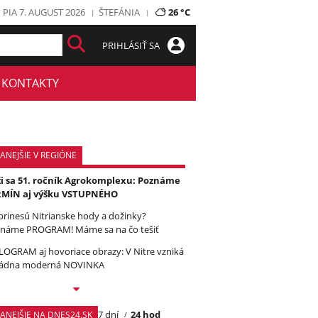
PIA 7. AUGUST 2026
ŠTEFÁNIA
26 °C
PRIHLÁSIŤ SA
KONTAKTY
ANEJŠIE V REGIÓNE
ži sa 51. ročník Agrokomplexu: Poznáme
RMÍN aj výšku VSTUPNÉHO
prinesú Nitrianske hody a dožinky?
náme PROGRAM! Máme sa na čo tešiť
OGRAM aj hovoriace obrazy: V Nitre vzniká
ádna moderná NOVINKA
7 dní
24 hod
TANEJŠIE NA DNES24.SK