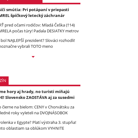
iči smútia: Pri potápaní v priepasti
REL špičkový letecký záchranár
Ť pred očami rodičov: Mladá Češka (†14)
RELA počas túry! Padala DESIATKY metrov
 bol NAJLEPŠÍ prezident? Slováci rozhodli!
noznačne vybrali TOTO meno
ZÍN
e hory aj hrady, no turisti míňajú
E! Slovensko ZAOSTÁVA aj za susedmi
to čierne na bielom: CENY v Chorvátsku za
ledné roky vyleteli na DVOJNÁSOBOK
olenka v Egypte? Platí výstraha 3. stupňa!
to oblastiam sa oblúkom VYHNITE