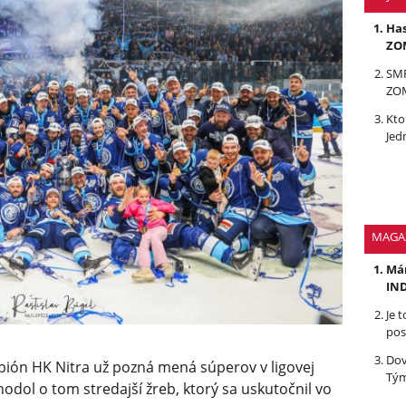
Has
ZOM
SMR
ZOM
Kto
Jed
MAGA
Mám
IND
Je 
pos
Dov
ión HK Nitra už pozná mená súperov v ligovej
Tým
hodol o tom stredajší žreb, ktorý sa uskutočnil vo