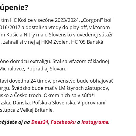
túpenie?
l tím HC Košice v sezóne 2023/2024. „Corgoni“ boli
016/2017 a dostali sa vtedy do play-off, v ktorom
em Košíc a Nitry malo Slovensko v uvedenej súťaži
 zahrali si v nej aj HKM Zvolen. HC '05 Banská
zóne domácu extraligu. Stal sa víťazom základnej
 Michalovce, Poprad aj Slovan.
staví dovedna 24 tímov, prvenstvo bude obhajovať
orgu. Švédsko bude mať v LM štyroch zástupcov,
sko a Česko troch. Okrem nich sa v súťaži
úzska, Dánska, Poľska a Slovenska. V porovnaní
tupca z Veľkej Británie.
 nájdete aj na
Dnes24
,
Facebooku
a
Instagrame
.