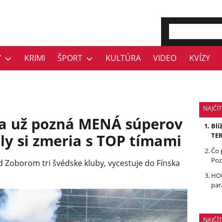
Y
KRIMI
ŠPORT
KULTÚRA
VIDEO
KVÍZY
NAJČÍT
tra už pozná MENÁ súperov
Blí
ily si zmeria s TOP tímami
TE
Čo 
Poz
od Zoborom tri švédske kluby, vycestuje do Fínska
HOL
par
NAJČÍ