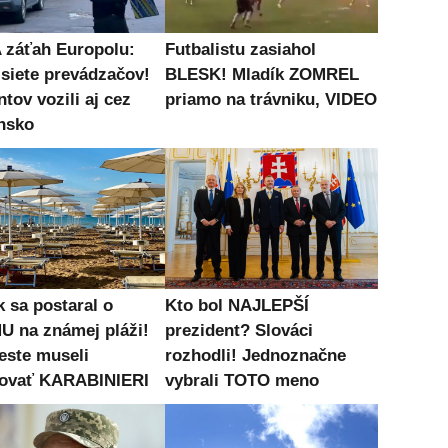
záťah Europolu:
Futbalistu zasiahol
 siete prevádzačov!
BLESK! Mladík ZOMREL
tov vozili aj cez
priamo na trávniku, VIDEO
nsko
k sa postaral o
Kto bol NAJLEPŠÍ
 na známej pláži!
prezident? Slováci
este museli
rozhodli! Jednoznačne
ovať KARABINIERI
vybrali TOTO meno