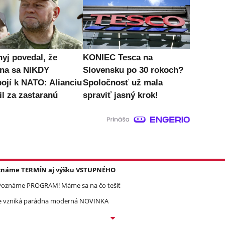
nyj povedal, že
KONIEC Tesca na
ina sa NIKDY
Slovensku po 30 rokoch?
pojí k NATO: Alianciu
Spoločnosť už mala
il za zastaranú
spraviť jasný krok!
Poznáme TERMÍN aj výšku VSTUPNÉHO
? Poznáme PROGRAM! Máme sa na čo tešiť
re vzniká parádna moderná NOVINKA