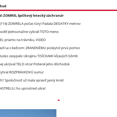
 hod
asti ZOMREL špičkový letecký záchranár
 (†14) ZOMRELA počas túry! Padala DESIATKY metrov
zhodli! Jednoznačne vybrali TOTO meno
REL priamo na trávniku, VIDEO
razil sa s bežcom: ZRANENÉMU poskytol prvú pomoc
! Rusko zasypalo Ukrajinu TISÍCKAMI kĺzavých bômb
ej ukrýval TELO otca! Poberal jeho dôchodok
ec vyhral ROZPRÁVKOVÚ sumu!
? Spoločnosť už mala spraviť jasný krok!
STRELILI ho uprostred ulice!