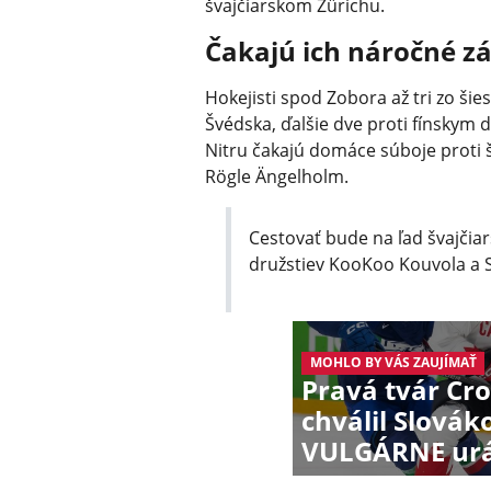
švajčiarskom Zürichu.
Čakajú ich náročné z
Hokejisti spod Zobora až tri zo šie
Švédska, ďalšie dve proti fínskym 
Nitru čakajú domáce súboje proti 
Rögle Ängelholm.
Cestovať bude na ľad švajčia
družstiev KooKoo Kouvola a 
MOHLO BY VÁS ZAUJÍMAŤ
Pravá tvár Cr
chválil Slováko
VULGÁRNE urá