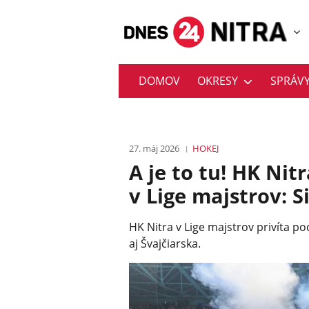
DOMOV
OKRESY
SPRÁV
27. máj 2026
HOKEJ
A je to tu! HK Ni
v Lige majstrov: S
HK Nitra v Lige majstrov privíta p
aj Švajčiarska.